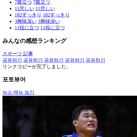
7
腹立つ
7
腹立つ
11
悲しい
11
悲しい
182
すっきり
182
すっきり
3
興味深い
3
興味深い
11
役に立つ
11
役に立つ
みんなの感想ランキング
スポーツ 記事
공유하기
공유하기
공유하기
공유하기
공유하기
リンクコピーが完了しました。
포토뷰어
뉴스 메뉴 보기