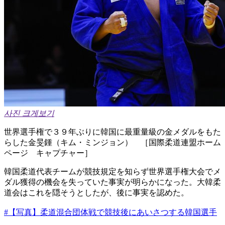
사진 크게보기
世界選手権で３９年ぶりに韓国に最重量級の金メダルをもた
らした金旻鍾（キム・ミンジョン） ［国際柔道連盟ホーム
ページ キャプチャー］
韓国柔道代表チームが競技規定を知らず世界選手権大会でメ
ダル獲得の機会を失っていた事実が明らかになった。大韓柔
道会はこれを隠そうとしたが、後に事実を認めた。
#【写真】柔道混合団体戦で競技後にあいさつする韓国選手