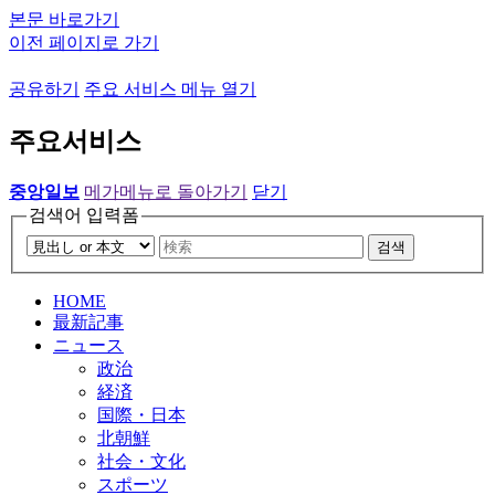
본문 바로가기
이전 페이지로 가기
공유하기
주요 서비스 메뉴 열기
주요서비스
중앙일보
메가메뉴로 돌아가기
닫기
검색어 입력폼
검색
HOME
最新記事
ニュース
政治
経済
国際・日本
北朝鮮
社会・文化
スポーツ