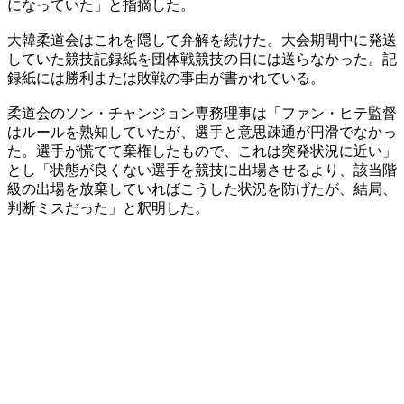
になっていた」と指摘した。
大韓柔道会はこれを隠して弁解を続けた。大会期間中に発送
していた競技記録紙を団体戦競技の日には送らなかった。記
録紙には勝利または敗戦の事由が書かれている。
柔道会のソン・チャンジョン専務理事は「ファン・ヒテ監督
はルールを熟知していたが、選手と意思疎通が円滑でなかっ
た。選手が慌てて棄権したもので、これは突発状況に近い」
とし「状態が良くない選手を競技に出場させるより、該当階
級の出場を放棄していればこうした状況を防げたが、結局、
判断ミスだった」と釈明した。