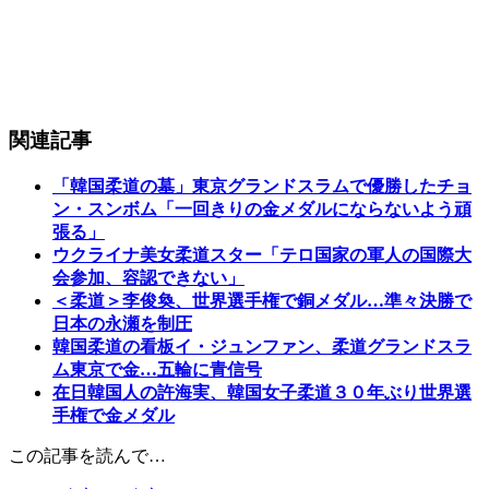
関連記事
「韓国柔道の墓」東京グランドスラムで優勝したチョ
ン・スンボム「一回きりの金メダルにならないよう頑
張る」
ウクライナ美女柔道スター「テロ国家の軍人の国際大
会参加、容認できない」
＜柔道＞李俊奐、世界選手権で銅メダル…準々決勝で
日本の永瀬を制圧
韓国柔道の看板イ・ジュンファン、柔道グランドスラ
ム東京で金…五輪に青信号
在日韓国人の許海実、韓国女子柔道３０年ぶり世界選
手権で金メダル
この記事を読んで…