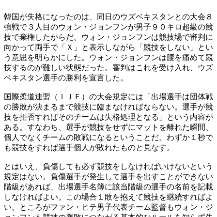
韓国が失格になったのは、同日のウズベキスタンとの大会８
強戦で３人目のウォン・ジョンフンが男子９０キロ超級の競
技で棄権したからだ。ウォン・ジョンフンは競技場で審判に
向かって両手で「Ｘ」と表示しながら「競技をしない」とい
う意思を明らかにした。ウォン・ジョンフンは腰を痛めて競
技するのが難しい状態だった。審判はこれを受け入れ、ウズ
ベキスタン選手の勝利を宣言した。
国際柔道連盟（ＩＪＦ）の大会規定には「出場選手は団体戦
の勝敗が決まるまで競技に臨まなければならない。選手が競
技を拒否すればそのチームは失格処理となる」という内容が
ある。すなわち、選手が競技をせずにマットを離れた瞬間、
個人でなくチームの敗戦になるということだ。わずか１秒で
も競技をすれば選手個人が敗れたものと見なす。
とはいえ、負傷しても必ず競技をしなければいけないという
規定はない。負傷選手が発生して選手を出すことができない
階級があれば、出場選手名簿に該当階級の選手の名前を記載
しなければよい。この場合１敗を抱えて競技を継続すればよ
い。ところがファン・ヒテ男子代表チーム監督もウォン・ジ