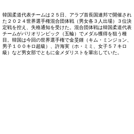
韓国柔道代表チームは２５日、アラブ首長国連邦で開催され
た２０２４世界選手権混合団体戦（男女各３人出場）３位決
定戦を控え、失格通知を受けた。混合団体戦は韓国柔道代表
チームがパリオリンピック（五輪）でメダル獲得を狙う種
目。韓国は今回の世界選手権で金旻鍾（キム・ミンジョン、
男子１００キロ超級）、許海実（ホ・ミミ、女子５７キロ
級）など男女部でともに金メダリストを輩出していた。