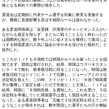
ョンフンも競技の勝敗につながる基本的なルールを知らず失
格となる初めての事態が発生した。
柔道会は定期的に代表チーム選手を対象に教育を実施する
が、勝敗に直接影響を及ぼす細部ルールは扱わなかった。
ある柔道関係者は「金旻鍾、許海実のチャンピオン２人がい
ながらも規定を知らず、まともに戦うこともなく終わったの
は国際的な恥だ。数十年ぶりに金メダルを獲得して復活しよ
うする韓国柔道の人気に協会が冷や水を浴びせた格好だ」と
批判した。
ところがＩＪＦも８強戦では韓国がルールを破ったことを認
知できず、競技は進行された。結局、韓国はウズベキスタン
に０－４で敗れ、敗者復活戦に回ることになった。韓国は敗
者復活戦ではドイツに４－１で完勝し、ジョージアとの３位
決定戦を迎えた。この時、ドイツがＩＪＦに「８強で韓国選
手が棄権して規定を破ったので失格だ」と主張し、ＩＪＦは
結局、韓国に「８強戦失格」を通知した。これを受け、３位
決定戦を準備していた韓国選手は虚しく競技を終えることに
なった。ある柔道指導者は「五輪で３位決定戦を控えてこの
ようなことが発生すれば、数年間流した選手たちの汗が無駄