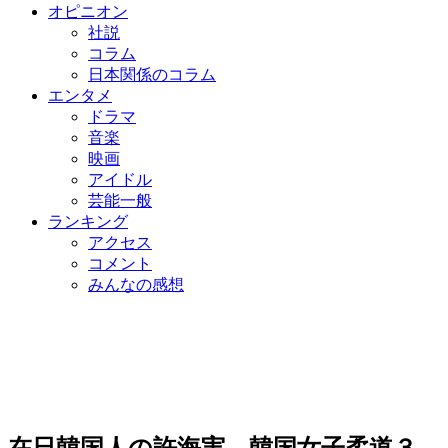
オピニオン
社説
コラム
日本関係のコラム
エンタメ
ドラマ
音楽
映画
アイドル
芸能一般
ランキング
アクセス
コメント
みんなの感想
在日韓国人の許海実、韓国女子柔道３