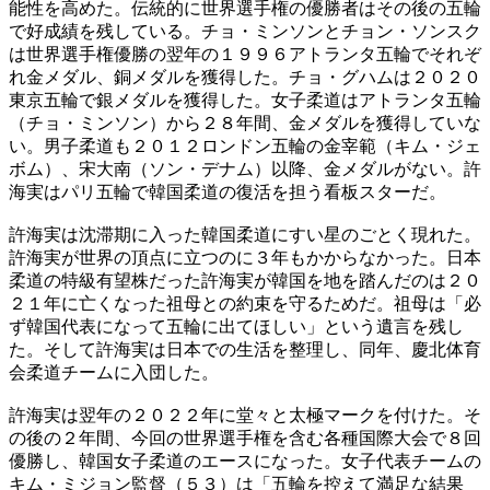
能性を高めた。伝統的に世界選手権の優勝者はその後の五輪
で好成績を残している。チョ・ミンソンとチョン・ソンスク
は世界選手権優勝の翌年の１９９６アトランタ五輪でそれぞ
れ金メダル、銅メダルを獲得した。チョ・グハムは２０２０
東京五輪で銀メダルを獲得した。女子柔道はアトランタ五輪
（チョ・ミンソン）から２８年間、金メダルを獲得していな
い。男子柔道も２０１２ロンドン五輪の金宰範（キム・ジェ
ボム）、宋大南（ソン・デナム）以降、金メダルがない。許
海実はパリ五輪で韓国柔道の復活を担う看板スターだ。
許海実は沈滞期に入った韓国柔道にすい星のごとく現れた。
許海実が世界の頂点に立つのに３年もかからなかった。日本
柔道の特級有望株だった許海実が韓国を地を踏んだのは２０
２１年に亡くなった祖母との約束を守るためだ。祖母は「必
ず韓国代表になって五輪に出てほしい」という遺言を残し
た。そして許海実は日本での生活を整理し、同年、慶北体育
会柔道チームに入団した。
許海実は翌年の２０２２年に堂々と太極マークを付けた。そ
の後の２年間、今回の世界選手権を含む各種国際大会で８回
優勝し、韓国女子柔道のエースになった。女子代表チームの
キム・ミジョン監督（５３）は「五輪を控えて満足な結果