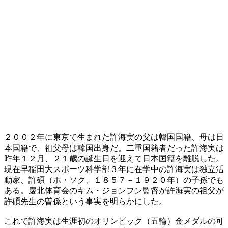
２００２年に東京で生まれた許海実の父は韓国国籍、母は日
本国籍で、祖父母は韓国出身だ。二重国籍者だった許海実は
昨年１２月、２１歳の誕生日を迎えて日本国籍を離脱した。
現在早稲田大スポーツ科学部３年に在学中の許海実は独立活
動家、許碩（ホ・ソク、１８５７－１９２０年）の子孫でも
ある。慶北体育会のキム・ジョンフン監督が許海実の祖父が
許碩先生の曽孫という事実を明らかにした。
これで許海実は生涯初のオリンピック（五輪）金メダルの可