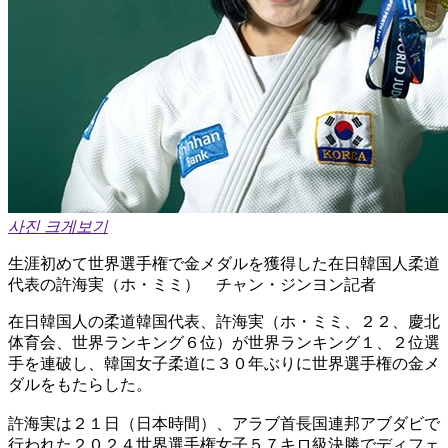
사진 크게보기
生涯初めて世界選手権で金メダルを獲得した在日韓国人柔道
代表の許海実（ホ・ミミ） チャン・ジンヨン記者
在日韓国人の柔道韓国代表、許海実（ホ・ミミ、２２、慶北
体育会、世界ランキング６位）が世界ランキング１、２位選
手を連破し、韓国女子柔道に３０年ぶりに世界選手権の金メ
ダルをもたらした。
許海実は２１日（日本時間）、アラブ首長国連邦アブダビで
行われた２０２４世界選手権女子５７キロ級決勝でディフェ