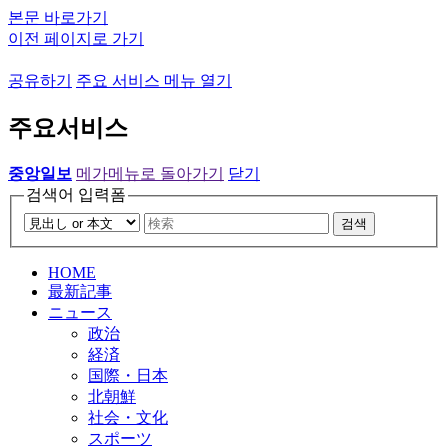
본문 바로가기
이전 페이지로 가기
공유하기
주요 서비스 메뉴 열기
주요서비스
중앙일보
메가메뉴로 돌아가기
닫기
검색어 입력폼
검색
HOME
最新記事
ニュース
政治
経済
国際・日本
北朝鮮
社会・文化
スポーツ