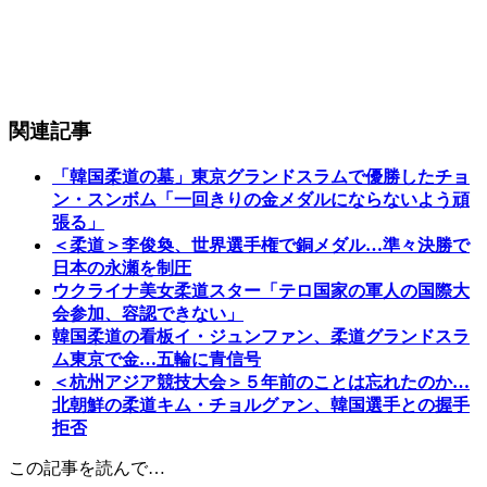
関連記事
「韓国柔道の墓」東京グランドスラムで優勝したチョ
ン・スンボム「一回きりの金メダルにならないよう頑
張る」
＜柔道＞李俊奐、世界選手権で銅メダル…準々決勝で
日本の永瀬を制圧
ウクライナ美女柔道スター「テロ国家の軍人の国際大
会参加、容認できない」
韓国柔道の看板イ・ジュンファン、柔道グランドスラ
ム東京で金…五輪に青信号
＜杭州アジア競技大会＞５年前のことは忘れたのか…
北朝鮮の柔道キム・チョルグァン、韓国選手との握手
拒否
この記事を読んで…