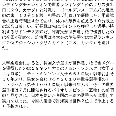
ンディングチャンピオンで世界ランキング１位のクリスタ出
口（２９、カナダ）と対戦し、ゴールデンスコア方式の延長
戦の末、１２分１９秒、相手の反則負けで優勝した。柔道試
合の正規時間は４分であり、体力の限界を超える１０分以上
の試合は珍しい。延長戦は先にポイントを獲得した選手が勝
利するサドンデス方式だ。許海実が世界選手権で優勝したの
は今回が初めて。許海実は今大会の準決勝では世界ランキン
グ２位のジェシカ・クリムカイト（２８、カナダ）を退け
た。
大韓柔道会によると、韓国女子選手が世界選手権で金メダル
を獲得したのは１９９５年大会のチョン・ソンスク（女子６
１キロ級）、チョ・ミンソン（女子６６キロ級）以来およそ
３０年ぶり。男女を合わせると２０１８年世界選手権のチ
ョ・グハム（男子１００キロ級）以来６年ぶり。今回の世界
選手権は７月に開催されるパリオリンピック（五輪）の前哨
戦と見なされ、日本を除いた各国の一線の選手らが出場して
実力を競った。今回の優勝で許海実は世界２位まで浮上する
と予想される。