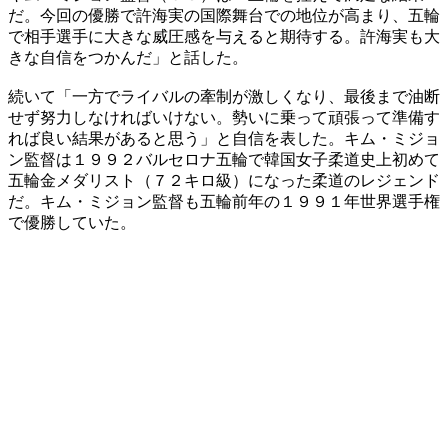
だ。今回の優勝で許海実の国際舞台での地位が高まり、五輪
で相手選手に大きな威圧感を与えると期待する。許海実も大
きな自信をつかんだ」と話した。
続いて「一方でライバルの牽制が激しくなり、最後まで油断
せず努力しなければいけない。勢いに乗って頑張って準備す
れば良い結果があると思う」と自信を表した。キム・ミジョ
ン監督は１９９２バルセロナ五輪で韓国女子柔道史上初めて
五輪金メダリスト（７２キロ級）になった柔道のレジェンド
だ。キム・ミジョン監督も五輪前年の１９９１年世界選手権
で優勝していた。