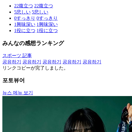
22
腹立つ
22
腹立つ
5
悲しい
5
悲しい
0
すっきり
0
すっきり
1
興味深い
1
興味深い
1
役に立つ
1
役に立つ
みんなの感想ランキング
スポーツ 記事
공유하기
공유하기
공유하기
공유하기
공유하기
リンクコピーが完了しました。
포토뷰어
뉴스 메뉴 보기