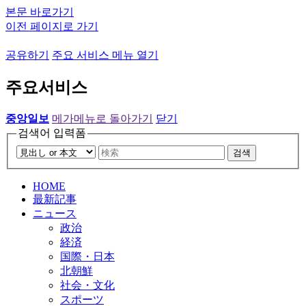
본문 바로가기
이전 페이지로 가기
공유하기
주요 서비스 메뉴 열기
주요서비스
중앙일보
메가메뉴로 돌아가기
닫기
검색어 입력폼
검색
HOME
最新記事
ニュース
政治
経済
国際・日本
北朝鮮
社会・文化
スポーツ