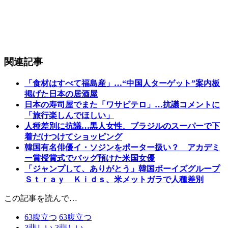
関連記事
「食材はすべて福島産」…“中国人ターゲット”案内板
掲げた日本の居酒屋
日本の寿司屋でまた「ワサビテロ」…抗議コメントに
「旅行楽しんでほしい」
人種差別に抗議…黒人女性、ブラジルのスーパーで下
着だけつけてショッピング
韓国有名俳優イ・ソジンをポーター扱い？ アカデミ
ー賞授賞式でバッグ預けた米国女優
「ジャンプして、ありがとう」韓国ボーイズグループ
Ｓｔｒａｙ Ｋｉｄｓ、米メットガラで人種差別
この記事を読んで…
63
腹立つ
63
腹立つ
3
悲しい
3
悲しい