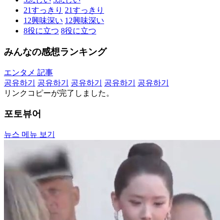
21
すっきり
21
すっきり
12
興味深い
12
興味深い
8
役に立つ
8
役に立つ
みんなの感想ランキング
エンタメ 記事
공유하기
공유하기
공유하기
공유하기
공유하기
リンクコピーが完了しました。
포토뷰어
뉴스 메뉴 보기