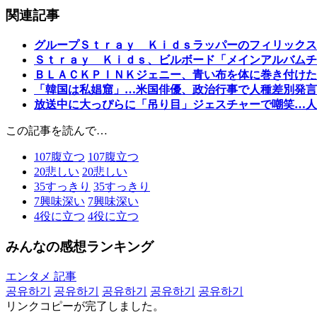
関連記事
グループＳｔｒａｙ Ｋｉｄｓラッパーのフィリックス
Ｓｔｒａｙ Ｋｉｄｓ、ビルボード「メインアルバムチ
ＢＬＡＣＫＰＩＮＫジェニー、青い布を体に巻き付けた
「韓国は私娼窟」…米国俳優、政治行事で人種差別発言
放送中に大っぴらに「吊り目」ジェスチャーで嘲笑…人
この記事を読んで…
107
腹立つ
107
腹立つ
20
悲しい
20
悲しい
35
すっきり
35
すっきり
7
興味深い
7
興味深い
4
役に立つ
4
役に立つ
みんなの感想ランキング
エンタメ 記事
공유하기
공유하기
공유하기
공유하기
공유하기
リンクコピーが完了しました。