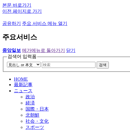
본문 바로가기
이전 페이지로 가기
공유하기
주요 서비스 메뉴 열기
주요서비스
중앙일보
메가메뉴로 돌아가기
닫기
검색어 입력폼
검색
HOME
最新記事
ニュース
政治
経済
国際・日本
北朝鮮
社会・文化
スポーツ