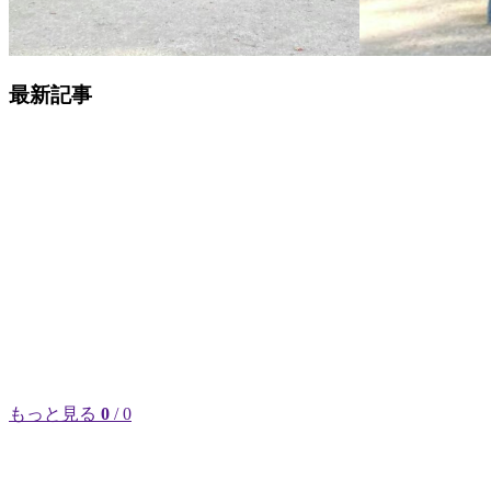
最新記事
もっと見る
0
/ 0