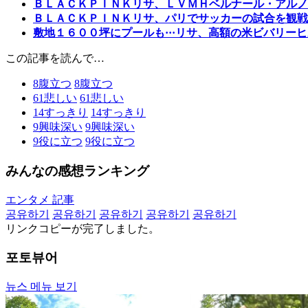
ＢＬＡＣＫＰＩＮＫリサ、ＬＶＭＨベルナール・アルノ
ＢＬＡＣＫＰＩＮＫリサ、パリでサッカーの試合を観戦
敷地１６００坪にプールも···リサ、高額の米ビバリー
この記事を読んで…
8
腹立つ
8
腹立つ
61
悲しい
61
悲しい
14
すっきり
14
すっきり
9
興味深い
9
興味深い
9
役に立つ
9
役に立つ
みんなの感想ランキング
エンタメ 記事
공유하기
공유하기
공유하기
공유하기
공유하기
リンクコピーが完了しました。
포토뷰어
뉴스 메뉴 보기