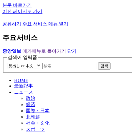
본문 바로가기
이전 페이지로 가기
공유하기
주요 서비스 메뉴 열기
주요서비스
중앙일보
메가메뉴로 돌아가기
닫기
검색어 입력폼
검색
HOME
最新記事
ニュース
政治
経済
国際・日本
北朝鮮
社会・文化
スポーツ