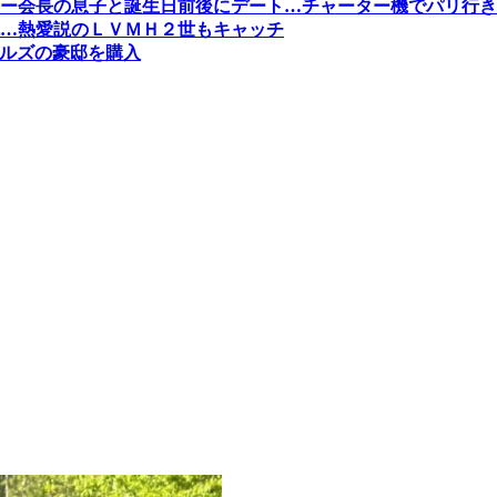
ー会長の息子と誕生日前後にデート…チャーター機でパリ行き
…熱愛説のＬＶＭＨ２世もキャッチ
ヒルズの豪邸を購入