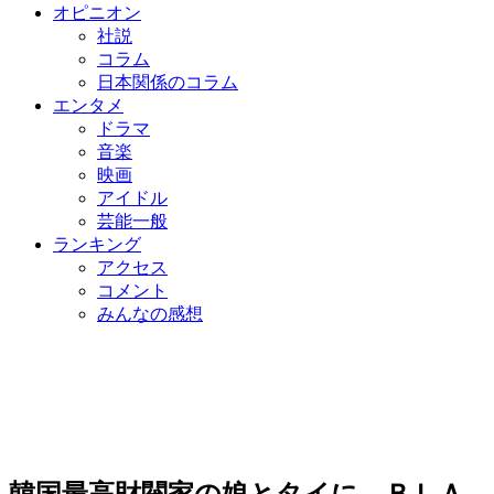
オピニオン
社説
コラム
日本関係のコラム
エンタメ
ドラマ
音楽
映画
アイドル
芸能一般
ランキング
アクセス
コメント
みんなの感想
韓国最高財閥家の娘とタイに…ＢＬＡ