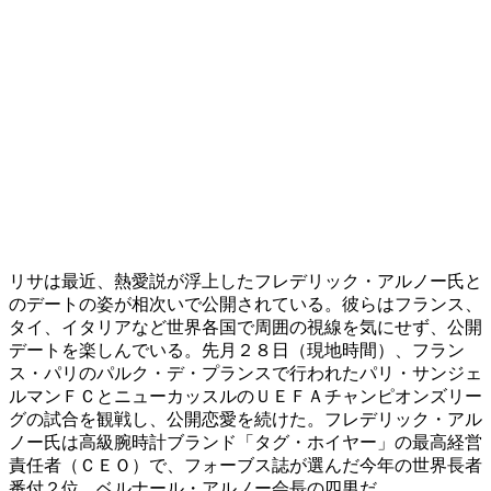
​リサは最近、熱愛説が浮上したフレデリック・アルノー氏と
のデートの姿が相次いで公開されている。彼らはフランス、
タイ、イタリアなど世界各国で周囲の視線を気にせず、公開
デートを楽しんでいる。先月２８日（現地時間）、フラン
ス・パリのパルク・デ・プランスで行われたパリ・サンジェ
ルマンＦＣとニューカッスルのＵＥＦＡチャンピオンズリー
グの試合を観戦し、公開恋愛を続けた。フレデリック・アル
ノー氏は高級腕時計ブランド「タグ・ホイヤー」の最高経営
責任者（ＣＥＯ）で、フォーブス誌が選んだ今年の世界長者
番付２位、ベルナール・アルノー会長の四男だ。