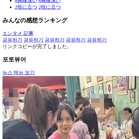
8
興味深い
8
興味深い
2
役に立つ
2
役に立つ
みんなの感想ランキング
エンタメ 記事
공유하기
공유하기
공유하기
공유하기
공유하기
リンクコピーが完了しました。
포토뷰어
뉴스 메뉴 보기