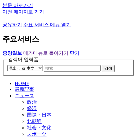
본문 바로가기
이전 페이지로 가기
공유하기
주요 서비스 메뉴 열기
주요서비스
중앙일보
메가메뉴로 돌아가기
닫기
검색어 입력폼
검색
HOME
最新記事
ニュース
政治
経済
国際・日本
北朝鮮
社会・文化
スポーツ