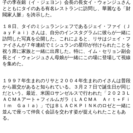
子の李在鎔（イ・ジェヨン）会長の長女イ・ウォンジュさん
とともにタイのある有名レストランに訪問し、華麗なる「財
閥家人脈」を誇示した。
​１８日、タイのミシュランシェフであるジェイ・ファイ（Ｊ
ａｙＦａｉ）さんは、自分のインスタグラムに彼らが一緒に
訪問した写真を公開した。これによると、リサはジェイ・フ
ァイさんが７年連続でミシュランの星印が付けられたことを
祝う席に家族と一緒に出席した。特に、イム・セリョン副会
長とイ・ウォンジュさん母娘が一緒にこの場に登場して視線
を集めた。
​１９９７年生まれのリサと２００４年生まれのイさんは普段
から親交があると知られている。３月２７日で誕生日が同じ
だという。最近、米国ロサンゼルスで行われた「２０２３Ｌ
ＡＣＭＡアート＋フィルムガラ（ＬＡＣＭＡ Ａｒｔ＋Ｆｉ
ｌｍ Ｇａｌａ）」ではＢＬＡＣＫＰＩＮＫのロゼと一緒に
並んで座って仲良く会話を交わす姿が捉えられたこともあ
る。