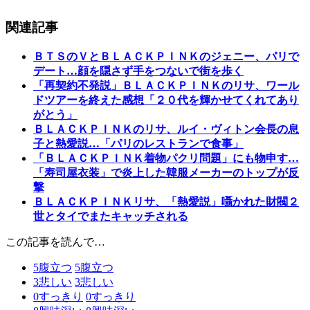
関連記事
ＢＴＳのＶとＢＬＡＣＫＰＩＮＫのジェニー、パリで
デート…顔を隠さず手をつないで街を歩く
「再契約不発説」ＢＬＡＣＫＰＩＮＫのリサ、ワール
ドツアーを終えた感想「２０代を輝かせてくれてあり
がとう」
ＢＬＡＣＫＰＩＮＫのリサ、ルイ・ヴィトン会長の息
子と熱愛説…「パリのレストランで食事」
「ＢＬＡＣＫＰＩＮＫ着物パクリ問題」にも物申す…
「寿司屋衣装」で炎上した韓服メーカーのトップが反
撃
ＢＬＡＣＫＰＩＮＫリサ、「熱愛説」囁かれた財閥２
世とタイでまたキャッチされる
この記事を読んで…
5
腹立つ
5
腹立つ
3
悲しい
3
悲しい
0
すっきり
0
すっきり