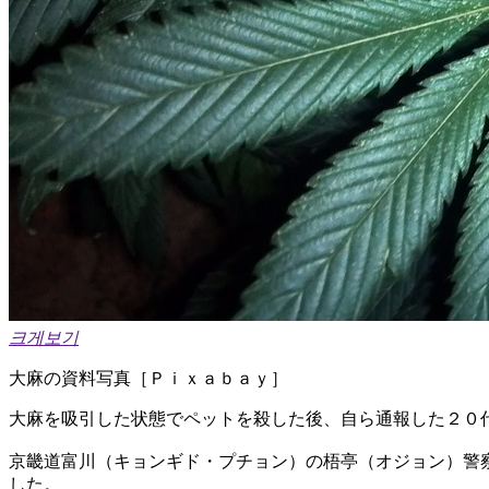
크게보기
大麻の資料写真［Ｐｉｘａｂａｙ］
大麻を吸引した状態でペットを殺した後、自ら通報した２０
京畿道富川（キョンギド・プチョン）の梧亭（オジョン）警
した。