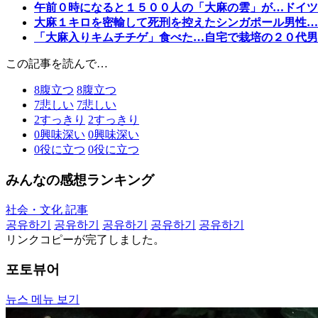
午前０時になると１５００人の「大麻の雲」が…ドイツ
大麻１キロを密輸して死刑を控えたシンガポール男性…
「大麻入りキムチチゲ」食べた…自宅で栽培の２０代男
この記事を読んで…
8
腹立つ
8
腹立つ
7
悲しい
7
悲しい
2
すっきり
2
すっきり
0
興味深い
0
興味深い
0
役に立つ
0
役に立つ
みんなの感想ランキング
社会・文化 記事
공유하기
공유하기
공유하기
공유하기
공유하기
リンクコピーが完了しました。
포토뷰어
뉴스 메뉴 보기