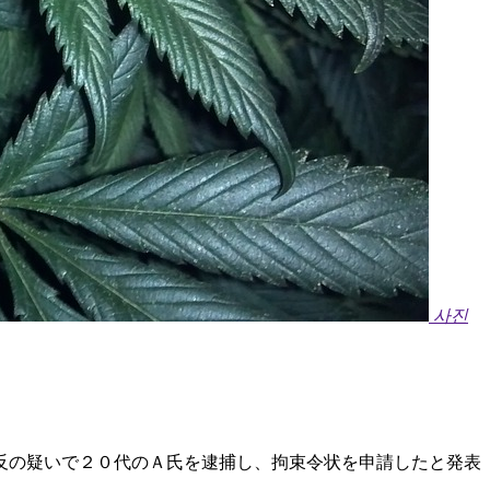
사진
反の疑いで２０代のＡ氏を逮捕し、拘束令状を申請したと発表