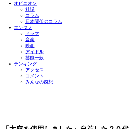
オピニオン
社説
コラム
日本関係のコラム
エンタメ
ドラマ
音楽
映画
アイドル
芸能一般
ランキング
アクセス
コメント
みんなの感想
「大麻を使用しました」自首した２０