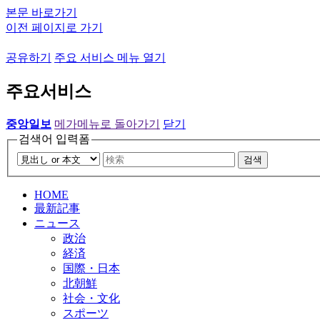
본문 바로가기
이전 페이지로 가기
공유하기
주요 서비스 메뉴 열기
주요서비스
중앙일보
메가메뉴로 돌아가기
닫기
검색어 입력폼
검색
HOME
最新記事
ニュース
政治
経済
国際・日本
北朝鮮
社会・文化
スポーツ