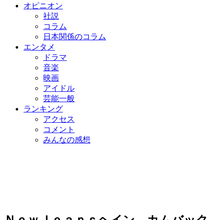
オピニオン
社説
コラム
日本関係のコラム
エンタメ
ドラマ
音楽
映画
アイドル
芸能一般
ランキング
アクセス
コメント
みんなの感想
ＮｅｗＪｅａｎｓヘイン、カムバック