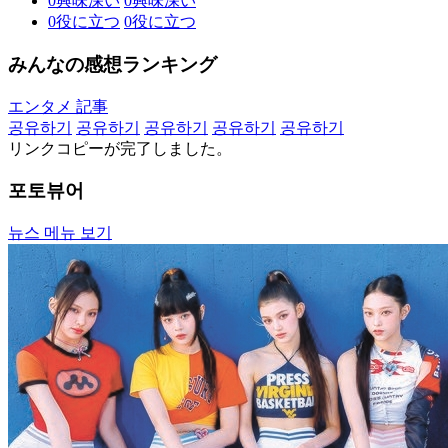
0
興味深い
0
興味深い
0
役に立つ
0
役に立つ
みんなの感想ランキング
エンタメ 記事
공유하기
공유하기
공유하기
공유하기
공유하기
リンクコピーが完了しました。
포토뷰어
뉴스 메뉴 보기