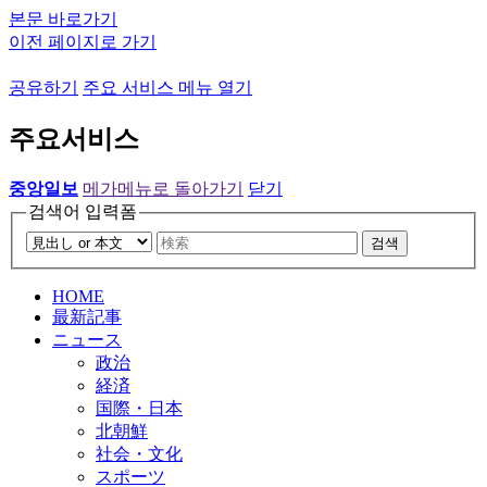
본문 바로가기
이전 페이지로 가기
공유하기
주요 서비스 메뉴 열기
주요서비스
중앙일보
메가메뉴로 돌아가기
닫기
검색어 입력폼
검색
HOME
最新記事
ニュース
政治
経済
国際・日本
北朝鮮
社会・文化
スポーツ