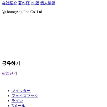
会社紹介
著作権
PC版
個人情報
ⓒ JoongAng Ilbo Co.,Ltd
공유하기
팝업닫기
ツイッター
フェイスブック
ライン
Eメール