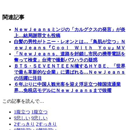
関連記事
ＮｅｗＪｅａｎｓミンジの「カルグクスの発言」が炎
上…結局謝罪文も投稿
白髪の男性がトニー・レオンとは…「鳥肌が立つ」Ｎ
ｅｗＪｅａｎｓ『Ｃｏｏｌ Ｗｉｔｈ Ｙｏｕ』ＭＶ
「ＮｅｗＪｅａｎｓ、道路を封鎖し市民の携帯電話を
奪って検査」台湾で撮影パワハラの疑惑
ＢＴＳ・ＳＥＶＥＮＴＥＥＮ擁するＨＹＢＥ、「世界
で最も革新的な企業」に選ばれる…ＮｅｗＪｅａｎｓ
の活躍に注目
６年ぶりに中国人観光客を迎え浮足立つ韓国流通業
界…免税店モデルにＮｅｗＪｅａｎｓまで抜擢
この記事を読んで…
1
腹立つ
1
腹立つ
9
悲しい
9
悲しい
2
すっきり
2
すっきり