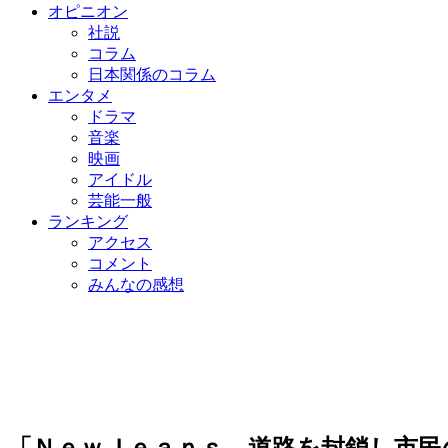
オピニオン
社説
コラム
日本関係のコラム
エンタメ
ドラマ
音楽
映画
アイドル
芸能一般
ランキング
アクセス
コメント
みんなの感想
「ＮｅｗＪｅａｎｓ、道路を封鎖し市民