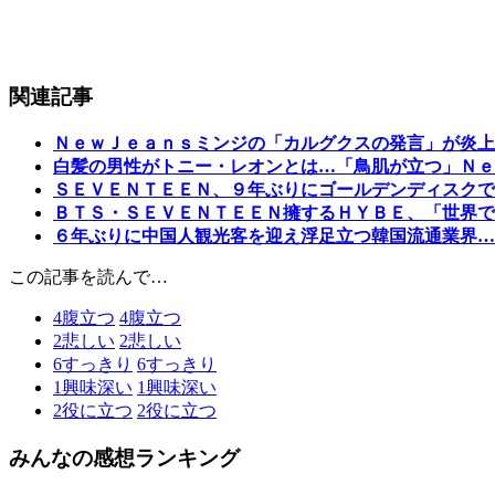
関連記事
ＮｅｗＪｅａｎｓミンジの「カルグクスの発言」が炎上
白髪の男性がトニー・レオンとは…「鳥肌が立つ」Ｎｅ
ＳＥＶＥＮＴＥＥＮ、９年ぶりにゴールデンディスクで
ＢＴＳ・ＳＥＶＥＮＴＥＥＮ擁するＨＹＢＥ、「世界で
６年ぶりに中国人観光客を迎え浮足立つ韓国流通業界…
この記事を読んで…
4
腹立つ
4
腹立つ
2
悲しい
2
悲しい
6
すっきり
6
すっきり
1
興味深い
1
興味深い
2
役に立つ
2
役に立つ
みんなの感想ランキング