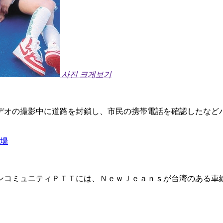
사진 크게보기
デオの撮影中に道路を封鎖し、市民の携帯電話を確認したなど
現場
ンコミュニティＰＴＴには、ＮｅｗＪｅａｎｓが台湾のある車