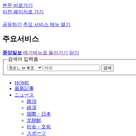
본문 바로가기
이전 페이지로 가기
공유하기
주요 서비스 메뉴 열기
주요서비스
중앙일보
메가메뉴로 돌아가기
닫기
검색어 입력폼
검색
HOME
最新記事
ニュース
政治
経済
国際・日本
北朝鮮
社会・文化
スポーツ