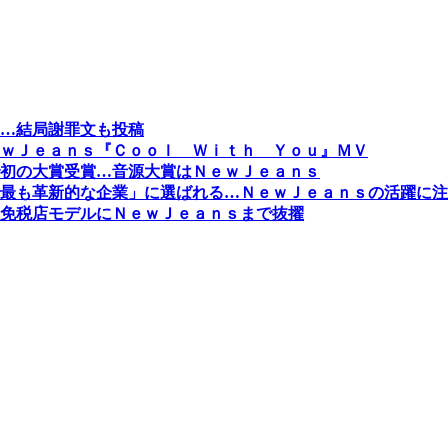
…結局謝罪文も投稿
ｗＪｅａｎｓ『Ｃｏｏｌ Ｗｉｔｈ Ｙｏｕ』ＭＶ
初の大賞受賞…音源大賞はＮｅｗＪｅａｎｓ
最も革新的な企業」に選ばれる…ＮｅｗＪｅａｎｓの活躍に注
免税店モデルにＮｅｗＪｅａｎｓまで抜擢