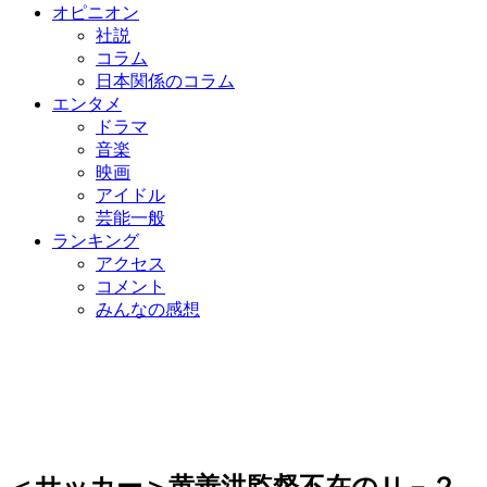
オピニオン
社説
コラム
日本関係のコラム
エンタメ
ドラマ
音楽
映画
アイドル
芸能一般
ランキング
アクセス
コメント
みんなの感想
＜サッカー＞黄善洪監督不在のＵ－２