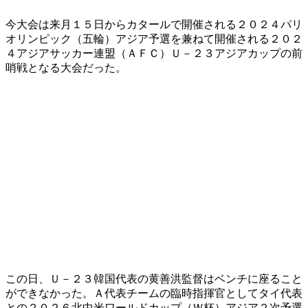
今大会は来月１５日からカタールで開催される２０２４パリ
オリンピック（五輪）アジア予選を兼ねて開催される２０２
４アジアサッカー連盟（ＡＦＣ）Ｕ－２３アジアカップの前
哨戦となる大会だった。
この日、Ｕ－２３韓国代表の黄善洪監督はベンチに座ること
ができなかった。Ａ代表チームの臨時指揮官としてタイ代表
との２０２６北中米ワールドカップ（Ｗ杯）アジア２次予選