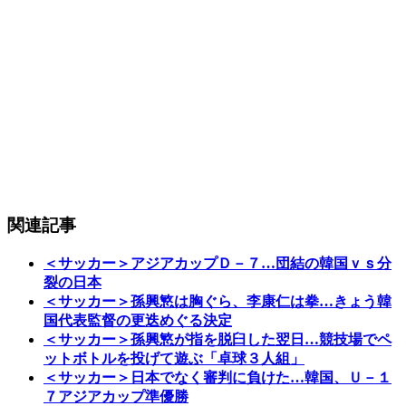
関連記事
＜サッカー＞アジアカップＤ－７…団結の韓国ｖｓ分
裂の日本
＜サッカー＞孫興慜は胸ぐら、李康仁は拳…きょう韓
国代表監督の更迭めぐる決定
＜サッカー＞孫興慜が指を脱臼した翌日…競技場でペ
ットボトルを投げて遊ぶ「卓球３人組」
＜サッカー＞日本でなく審判に負けた…韓国、Ｕ－１
７アジアカップ準優勝