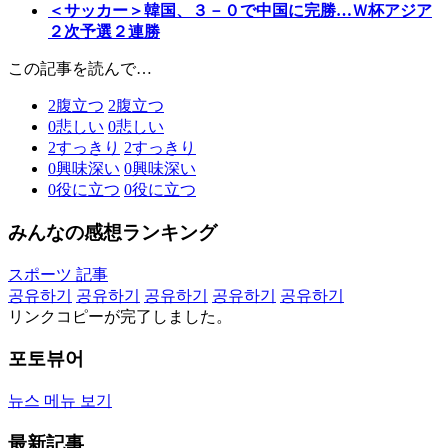
＜サッカー＞韓国、３－０で中国に完勝…Ｗ杯アジア
２次予選２連勝
この記事を読んで…
2
腹立つ
2
腹立つ
0
悲しい
0
悲しい
2
すっきり
2
すっきり
0
興味深い
0
興味深い
0
役に立つ
0
役に立つ
みんなの感想ランキング
スポーツ 記事
공유하기
공유하기
공유하기
공유하기
공유하기
リンクコピーが完了しました。
포토뷰어
뉴스 메뉴 보기
最新記事