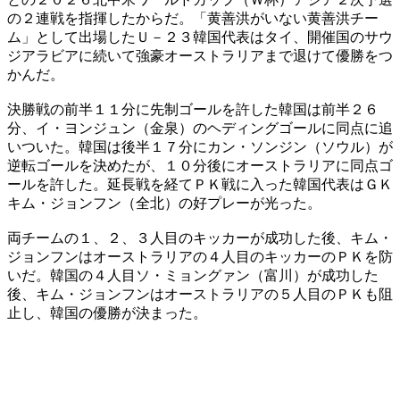
の２連戦を指揮したからだ。「黄善洪がいない黄善洪チー
ム」として出場したＵ－２３韓国代表はタイ、開催国のサウ
ジアラビアに続いて強豪オーストラリアまで退けて優勝をつ
かんだ。
決勝戦の前半１１分に先制ゴールを許した韓国は前半２６
分、イ・ヨンジュン（金泉）のヘディングゴールに同点に追
いついた。韓国は後半１７分にカン・ソンジン（ソウル）が
逆転ゴールを決めたが、１０分後にオーストラリアに同点ゴ
ールを許した。延長戦を経てＰＫ戦に入った韓国代表はＧＫ
キム・ジョンフン（全北）の好プレーが光った。
両チームの１、２、３人目のキッカーが成功した後、キム・
ジョンフンはオーストラリアの４人目のキッカーのＰＫを防
いだ。韓国の４人目ソ・ミョングァン（富川）が成功した
後、キム・ジョンフンはオーストラリアの５人目のＰＫも阻
止し、韓国の優勝が決まった。