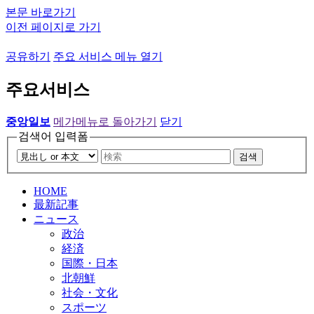
본문 바로가기
이전 페이지로 가기
공유하기
주요 서비스 메뉴 열기
주요서비스
중앙일보
메가메뉴로 돌아가기
닫기
검색어 입력폼
검색
HOME
最新記事
ニュース
政治
経済
国際・日本
北朝鮮
社会・文化
スポーツ