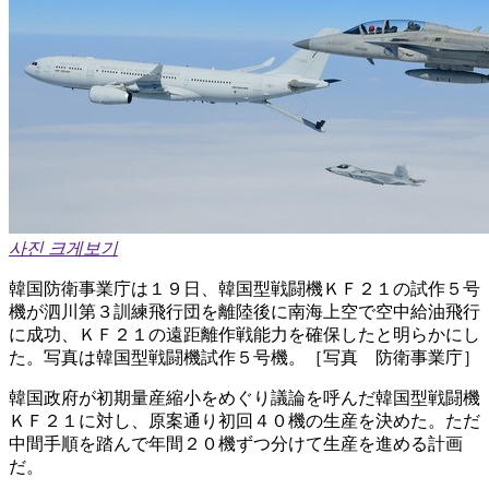
사진 크게보기
韓国防衛事業庁は１９日、韓国型戦闘機ＫＦ２１の試作５号
機が泗川第３訓練飛行団を離陸後に南海上空で空中給油飛行
に成功、ＫＦ２１の遠距離作戦能力を確保したと明らかにし
た。写真は韓国型戦闘機試作５号機。［写真 防衛事業庁］
韓国政府が初期量産縮小をめぐり議論を呼んだ韓国型戦闘機
ＫＦ２１に対し、原案通り初回４０機の生産を決めた。ただ
中間手順を踏んで年間２０機ずつ分けて生産を進める計画
だ。