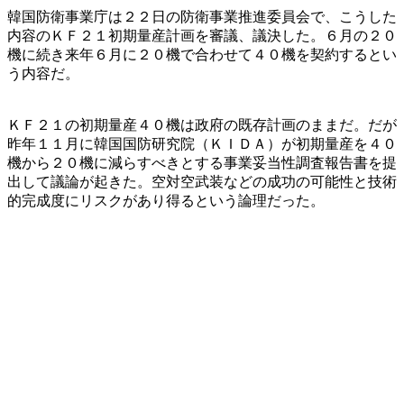
韓国防衛事業庁は２２日の防衛事業推進委員会で、こうした
内容のＫＦ２１初期量産計画を審議、議決した。６月の２０
機に続き来年６月に２０機で合わせて４０機を契約するとい
う内容だ。
ＫＦ２１の初期量産４０機は政府の既存計画のままだ。だが
昨年１１月に韓国国防研究院（ＫＩＤＡ）が初期量産を４０
機から２０機に減らすべきとする事業妥当性調査報告書を提
出して議論が起きた。空対空武装などの成功の可能性と技術
的完成度にリスクがあり得るという論理だった。