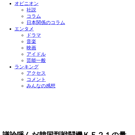
オピニオン
社説
コラム
日本関係のコラム
エンタメ
ドラマ
音楽
映画
アイドル
芸能一般
ランキング
アクセス
コメント
みんなの感想
議論呼んだ韓国型戦闘機ＫＦ２１の量