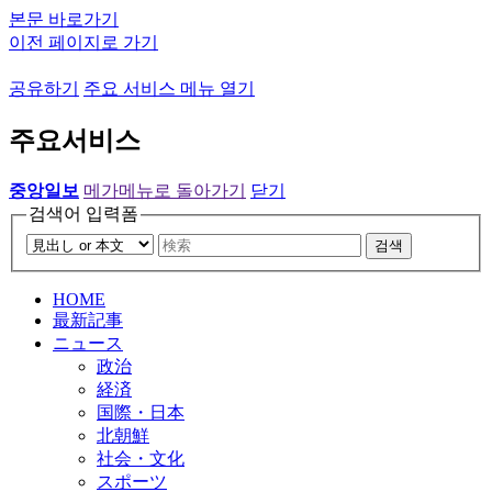
본문 바로가기
이전 페이지로 가기
공유하기
주요 서비스 메뉴 열기
주요서비스
중앙일보
메가메뉴로 돌아가기
닫기
검색어 입력폼
검색
HOME
最新記事
ニュース
政治
経済
国際・日本
北朝鮮
社会・文化
スポーツ