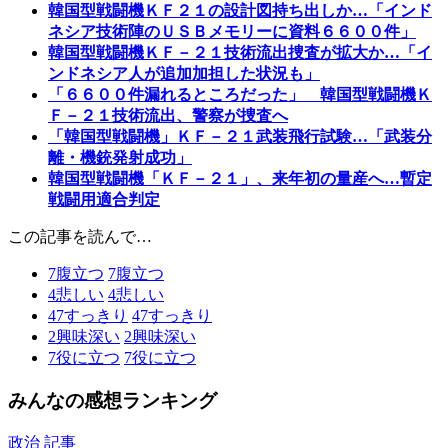
韓国型戦闘機ＫＦ２１の設計図持ち出しか…「インド
ネシア技術陣のＵＳＢメモリーに資料６６００件」
韓国型戦闘機ＫＦ－２１技術流出捜査が拡大か…「イ
ンドネシア人が追加加担した状況も」
「６６００件漏れるところだった」 韓国型戦闘機Ｋ
Ｆ－２１技術流出、警察が捜査へ
「韓国型戦闘機」ＫＦ－２１武装飛行試験…「武装分
離・機銃発射成功」
韓国型戦闘機「ＫＦ－２１」、来年初の量産へ…暫定
戦闘用適合判定
この記事を読んで…
7
腹立つ
7
腹立つ
4
悲しい
4
悲しい
47
すっきり
47
すっきり
2
興味深い
2
興味深い
7
役に立つ
7
役に立つ
みんなの感想ランキング
政治 記事