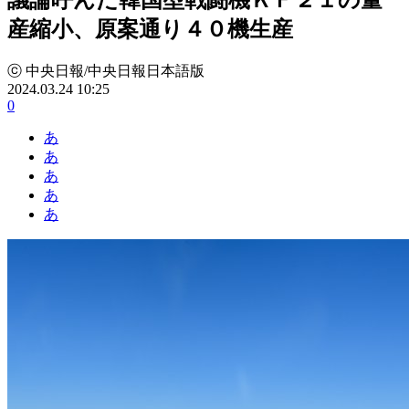
産縮小、原案通り４０機生産
ⓒ 中央日報/中央日報日本語版
2024.03.24 10:25
0
あ
あ
あ
あ
あ