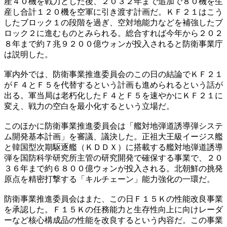
産４０機を戦力とした後、２０３２年まで追加で８０機を生
産し合計１２０機を空軍に引き渡す計画だ。ＫＦ２１はこう
したブロック１の段階を過ぎ、空対地能力などを補強したブ
ロック２に進むものとみられる。総合すれば今年から２０２
８年まで約７兆９２００億ウォンが投入されると防衛事業庁
は説明した。
軍内外では、防衛事業推進委員会のこの日の結論でＫＦ２１
がＦ４とＦ５を代替するという計画も進められるという話が
出る。軍当局は老朽化したＦ４とＦ５を速やかにＫＦ２１に
変え、戦力の空白を最小化するという立場だ。
このほかに防衛事業推進委員会は「艦対地弾道誘導弾システ
ム開発基本計画」を審議、議決した。正祖大王級イージス艦
と韓国型次期駆逐艦（ＫＤＤＸ）に搭載する艦対地弾道誘導
弾を国防科学研究所主管の研究開発で確保する事業で、２０
３６年まで約６８００億ウォンが投入される。北朝鮮の挑発
原点を精密打撃する「キルチェーン」能力強化の一環だ。
防衛事業推進委員会はまた、この日Ｆ１５Ｋの性能改良事業
を承認した。Ｆ１５Ｋの任務能力と生存性向上に向けレーダ
ーなど核心構成品の性能を改良するという内容だ。この事業