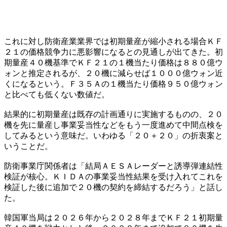
これに対し防衛産業業界では初期量産が縮小される場合ＫＦ
２１の価格競争力に悪影響になるとの見通しが出てきた。初
期量産４０機基準でＫＦ２１の１機当たり価格は８８０億ウ
ォンと推定されるが、２０機に減らせば１０００億ウォン近
くになるという。Ｆ３５Ａの１機当たり価格９５０億ウォン
と比べても低くない数値だ。
結果的に初期量産は既存の計画通りに実施するものの、２０
機を先に量産し事業妥当性などをもう一度進めて中間点検を
してみるという意味だ。いわゆる「２０＋２０」の折衷案と
いうことだ。
防衛事業庁関係者は「結局ＡＥＳＡレーダーと誘導弾連結性
検証が核心。ＫＩＤＡの事業妥当性結果を受け入れてこれを
検証した後に追加で２０機の契約を締結するだろう」と話し
た。
韓国軍当局は２０２６年から２０２８年までＫＦ２１初期量