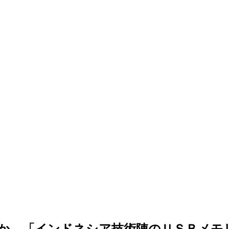
か…「インドネシア技術陣のＵＳＢメモ