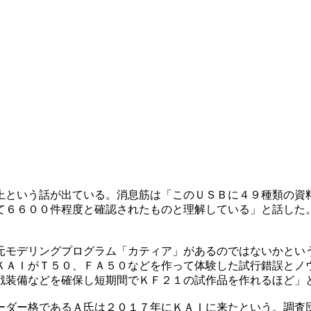
上という話が出ている。消息筋は「このＵＳＢに４９種類の資
て６６００件程度と確認されたものと理解している」と話した
元モデリングプログラム「カティア」があるのではないかとい
ＫＡＩがＴ５０、ＦＡ５０などを作って体験した試行錯誤とノ
戦装備などを確保し短期間でＫＦ２１の試作品を作れるほど」
ーダー格であるＡ氏は２０１７年にＫＡＩに来たという。調査