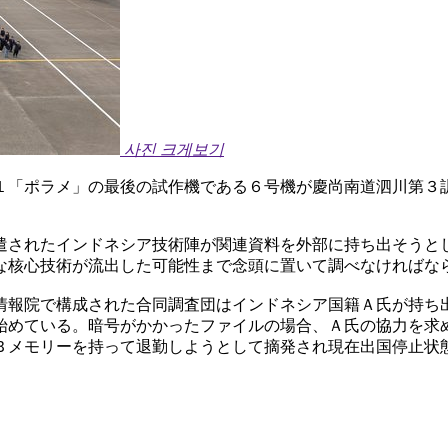
사진 크게보기
１「ポラメ」の最後の試作機である６号機が慶尚南道泗川第３
遣されたインドネシア技術陣が関連資料を外部に持ち出そうと
な核心技術が流出した可能性まで念頭に置いて調べなければな
情報院で構成された合同調査団はインドネシア国籍Ａ氏が持ち
始めている。暗号がかかったファイルの場合、Ａ氏の協力を求
Ｂメモリーを持って退勤しようとして摘発され現在出国停止状