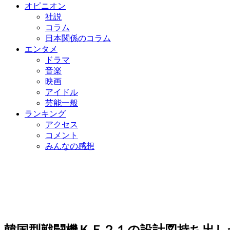
オピニオン
社説
コラム
日本関係のコラム
エンタメ
ドラマ
音楽
映画
アイドル
芸能一般
ランキング
アクセス
コメント
みんなの感想
韓国型戦闘機ＫＦ２１の設計図持ち出し