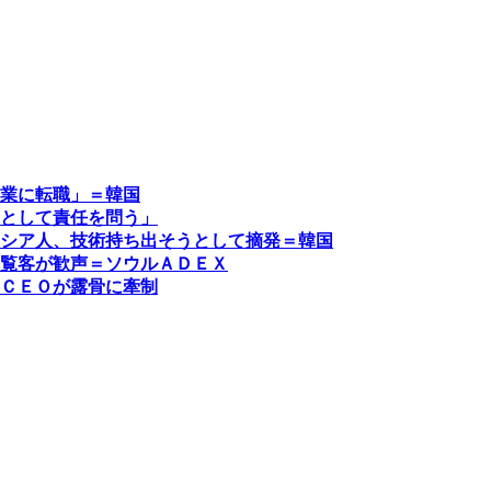
業に転職」＝韓国
として責任を問う」
シア人、技術持ち出そうとして摘発＝韓国
覧客が歓声＝ソウルＡＤＥＸ
ＣＥＯが露骨に牽制