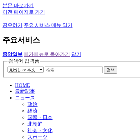
본문 바로가기
이전 페이지로 가기
공유하기
주요 서비스 메뉴 열기
주요서비스
중앙일보
메가메뉴로 돌아가기
닫기
검색어 입력폼
검색
HOME
最新記事
ニュース
政治
経済
国際・日本
北朝鮮
社会・文化
スポーツ