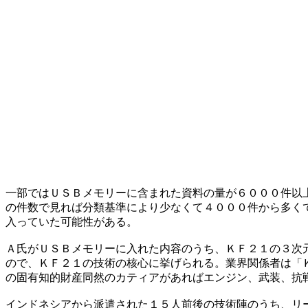
一部ではＵＳＢメモリーに含まれた資料の量が６０００件以
の件数で見れば分類基準により少なくて４０００件から多く
入っていた可能性がある。
Ａ氏がＵＳＢメモリーに入れた内容のうち、ＫＦ２１の３次
ので、ＫＦ２１の技術の核心に挙げられる。業界関係者は「
の固有知的財産同然のカティアがあればエンジン、武装、抗
インドネシアから派遣された１５人前後の技術陣のうち、リ