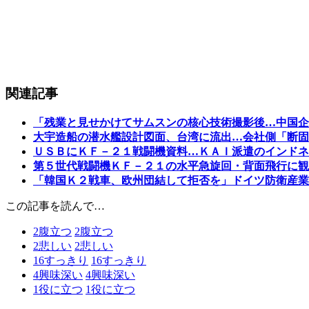
関連記事
「残業と見せかけてサムスンの核心技術撮影後…中国企
大宇造船の潜水艦設計図面、台湾に流出…会社側「断固
ＵＳＢにＫＦ－２１戦闘機資料…ＫＡＩ派遣のインドネ
第５世代戦闘機ＫＦ－２１の水平急旋回・背面飛行に観
「韓国Ｋ２戦車、欧州団結して拒否を」ドイツ防衛産業
この記事を読んで…
2
腹立つ
2
腹立つ
2
悲しい
2
悲しい
16
すっきり
16
すっきり
4
興味深い
4
興味深い
1
役に立つ
1
役に立つ