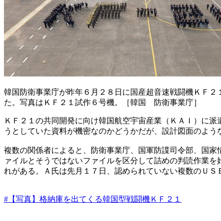
韓国防衛事業庁が昨年６月２８日に国産超音速戦闘機ＫＦ２
た。写真はＫＦ２１試作６号機。［韓国 防衛事業庁］
ＫＦ２１の共同開発に向け韓国航空宇宙産業（ＫＡＩ）に派
うとしていた資料が機密なのかどうかだが、設計図面のよう
複数の関係者によると、防衛事業庁、国軍防諜司令部、国家
ァイルとそうではないファイルを区分して詰めの判読作業を
れがある。Ａ氏は先月１７日、認められていない複数のＵＳ
#【写真】格納庫を出てくる韓国型戦闘機ＫＦ２１