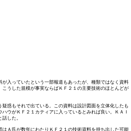
料が入っていたという一部報道もあったが、種類ではなく資料
。こうした規模が事実ならばＫＦ２１の主要技術のほとんどが
う疑惑もそれで出ている。この資料は設計図面を立体化したも
ウハウがＫＦ２１カティアに入っているとみれば良い。ＫＡＩ
と話した。
団はＡ氏が数年にわたりＫＦ２１の技術資料を持ち出した可能