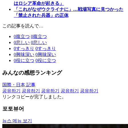
はロシア革命が起きる」
「これがなぜウクライナに」…戦場写真に見つかった
「禁止された兵器」の正体
この記事を読んで…
0
腹立つ
0
腹立つ
0
悲しい
0
悲しい
0
すっきり
0
すっきり
0
興味深い
0
興味深い
0
役に立つ
0
役に立つ
みんなの感想ランキング
国際・日本 記事
공유하기
공유하기
공유하기
공유하기
공유하기
リンクコピーが完了しました。
포토뷰어
뉴스 메뉴 보기