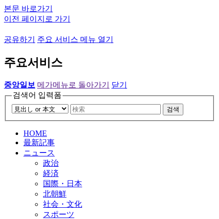
본문 바로가기
이전 페이지로 가기
공유하기
주요 서비스 메뉴 열기
주요서비스
중앙일보
메가메뉴로 돌아가기
닫기
검색어 입력폼
검색
HOME
最新記事
ニュース
政治
経済
国際・日本
北朝鮮
社会・文化
スポーツ