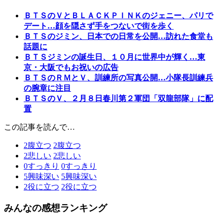
ＢＴＳのＶとＢＬＡＣＫＰＩＮＫのジェニー、パリで
デート…顔を隠さず手をつないで街を歩く
ＢＴＳのジミン、日本での日常を公開…訪れた食堂も
話題に
ＢＴＳジミンの誕生日、１０月に世界中が輝く…東
京・大阪でもお祝いの広告
ＢＴＳのＲＭとＶ、訓練所の写真公開…小隊長訓練兵
の腕章に注目
ＢＴＳのＶ、２月８日春川第２軍団「双龍部隊」に配
置
この記事を読んで…
2
腹立つ
2
腹立つ
2
悲しい
2
悲しい
0
すっきり
0
すっきり
5
興味深い
5
興味深い
2
役に立つ
2
役に立つ
みんなの感想ランキング