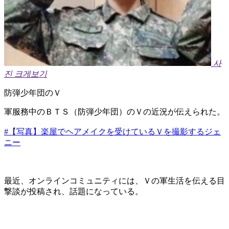
사
진 크게보기
防弾少年団のＶ
軍服務中のＢＴＳ（防弾少年団）のＶの近況が伝えられた。
#【写真】楽屋でヘアメイクを受けているＶを撮影するジェ
ニー
​最近、オンラインコミュニティには、Ｖの軍生活を伝える目
撃談が投稿され、話題になっている。