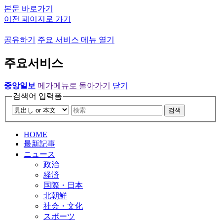
본문 바로가기
이전 페이지로 가기
공유하기
주요 서비스 메뉴 열기
주요서비스
중앙일보
메가메뉴로 돌아가기
닫기
검색어 입력폼
검색
HOME
最新記事
ニュース
政治
経済
国際・日本
北朝鮮
社会・文化
スポーツ