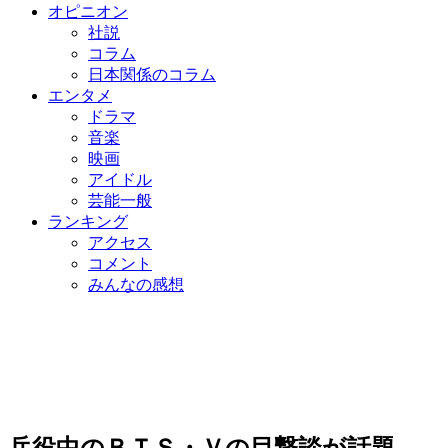
オピニオン
社説
コラム
日本関係のコラム
エンタメ
ドラマ
音楽
映画
アイドル
芸能一般
ランキング
アクセス
コメント
みんなの感想
兵役中のＢＴＳ・Ｖの目撃談が話題…