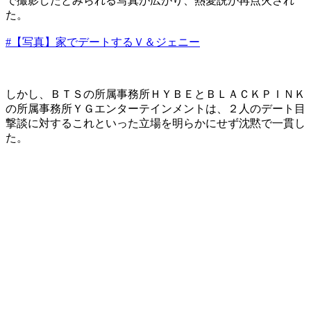
で撮影したとみられる写真が広がり、熱愛説が再点火され
た。
#【写真】家でデートするＶ＆ジェニー
しかし、ＢＴＳの所属事務所ＨＹＢＥとＢＬＡＣＫＰＩＮＫ
の所属事務所ＹＧエンターテインメントは、２人のデート目
撃談に対するこれといった立場を明らかにせず沈黙で一貫し
た。