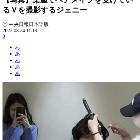
るＶを撮影するジェニー
ⓒ 中央日報日本語版
2022.08.24 11:19
0
あ
あ
あ
あ
あ