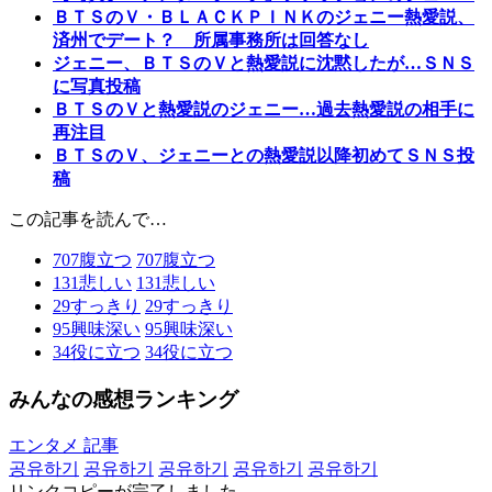
ＢＴＳのＶ・ＢＬＡＣＫＰＩＮＫのジェニー熱愛説、
済州でデート？ 所属事務所は回答なし
ジェニー、ＢＴＳのＶと熱愛説に沈黙したが…ＳＮＳ
に写真投稿
ＢＴＳのＶと熱愛説のジェニー…過去熱愛説の相手に
再注目
ＢＴＳのＶ、ジェニーとの熱愛説以降初めてＳＮＳ投
稿
この記事を読んで…
707
腹立つ
707
腹立つ
131
悲しい
131
悲しい
29
すっきり
29
すっきり
95
興味深い
95
興味深い
34
役に立つ
34
役に立つ
みんなの感想ランキング
エンタメ 記事
공유하기
공유하기
공유하기
공유하기
공유하기
リンクコピーが完了しました。