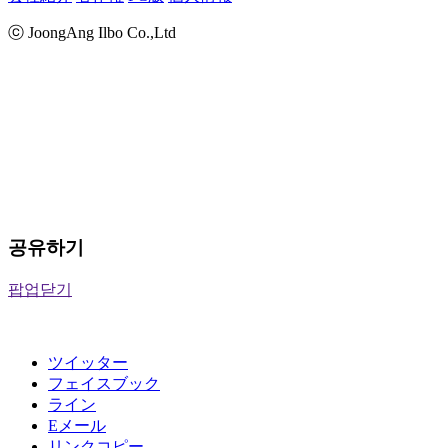
ⓒ JoongAng Ilbo Co.,Ltd
공유하기
팝업닫기
ツイッター
フェイスブック
ライン
Eメール
リンクコピー