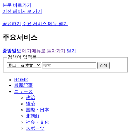
본문 바로가기
이전 페이지로 가기
공유하기
주요 서비스 메뉴 열기
주요서비스
중앙일보
메가메뉴로 돌아가기
닫기
검색어 입력폼
검색
HOME
最新記事
ニュース
政治
経済
国際・日本
北朝鮮
社会・文化
スポーツ