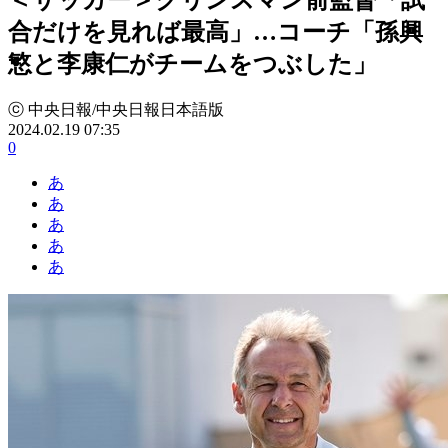
合だけを見れば最高」…コーチ「孫興
慜と李康仁がチームをつぶした」
ⓒ 中央日報/中央日報日本語版
2024.02.19 07:35
0
あ
あ
あ
あ
あ