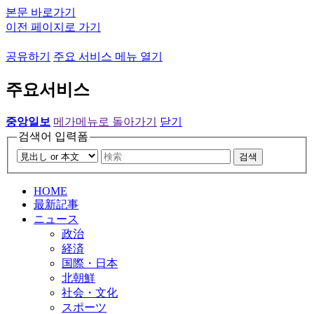
본문 바로가기
이전 페이지로 가기
공유하기
주요 서비스 메뉴 열기
주요서비스
중앙일보
메가메뉴로 돌아가기
닫기
검색어 입력폼
검색
HOME
最新記事
ニュース
政治
経済
国際・日本
北朝鮮
社会・文化
スポーツ