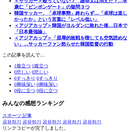
＜サッカー＞殴っていない？ 謝罪文は消えた？…李
康仁「ピンポンゲート」の疑問３つ
韓国サッカー、「卓球事態」終わらず…「卓球は楽し
かったか」という言葉に「レベル低い」
＜アジアカップ＞韓国がヨルダンに敗れた後…日本で
「日本最強論」
＜アジアカップ＞「屈辱的敗戦を喫しても空気読めな
い」…サッカーファン怒らせた韓国監督の行動
この記事を読んで…
1
腹立つ
1
腹立つ
0
悲しい
0
悲しい
6
すっきり
6
すっきり
0
興味深い
0
興味深い
0
役に立つ
0
役に立つ
みんなの感想ランキング
スポーツ 記事
공유하기
공유하기
공유하기
공유하기
공유하기
リンクコピーが完了しました。