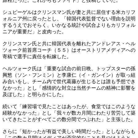
旅程だった。これからもファイト」と投稿していた。
シュピーゲルはクリンスマン氏が妻と共に居住する米カリフ
ォルニア州に戻ったとし、「韓国代表監督でない理由を説明
するうえでおそらく、いかなる統計や試合よりもカリフォル
ニアが重要だ」と皮肉った。
クリンスマン氏と共に韓国代表を離れたアンドレアス・ヘル
ツォーク前首席コーチ（５５）はオーストリアメディアへの
寄稿で選手に責任を転嫁した。
ヘルツォーク氏は「重要な試合の前日晩、トップスターの孫
興慜（ソン・フンミン）と李康仁（イ・ガンイン）が取っ組
み合いをし、チーム内で世代葛藤が生じるとは誰も予想でき
なかった」とし「感情的な対立は当然チームの精神に影響を
及ぼした」と明らかにした。
続いて「練習場で見たことはあったが、食堂ではこのような
経験がなかった」とし「我々が数カ月間にわたり苦労して築
いてきたことがすべてこの数分間でつぶれた」と主張した。
さらに「短かったが有益で美しい時間だった」としながらも
「この数カ月間はメディアが否定的なことを見つけようと