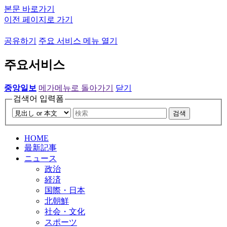
본문 바로가기
이전 페이지로 가기
공유하기
주요 서비스 메뉴 열기
주요서비스
중앙일보
메가메뉴로 돌아가기
닫기
검색어 입력폼
검색
HOME
最新記事
ニュース
政治
経済
国際・日本
北朝鮮
社会・文化
スポーツ