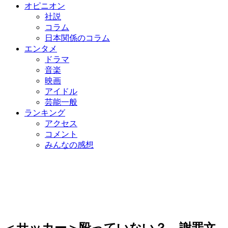
オピニオン
社説
コラム
日本関係のコラム
エンタメ
ドラマ
音楽
映画
アイドル
芸能一般
ランキング
アクセス
コメント
みんなの感想
＜サッカー＞殴っていない？ 謝罪文