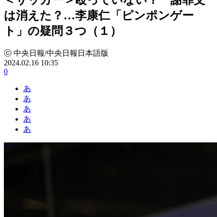
は消えた？…李康仁「ピンポンゲー
ト」の疑問３つ（１）
ⓒ 中央日報/中央日報日本語版
2024.02.16 10:35
0
あ
あ
あ
あ
あ