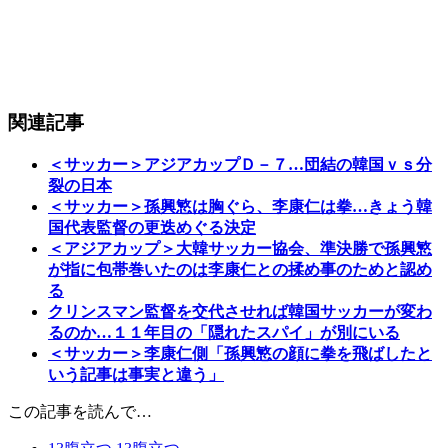
関連記事
＜サッカー＞アジアカップＤ－７…団結の韓国ｖｓ分
裂の日本
＜サッカー＞孫興慜は胸ぐら、李康仁は拳…きょう韓
国代表監督の更迭めぐる決定
＜アジアカップ＞大韓サッカー協会、準決勝で孫興慜
が指に包帯巻いたのは李康仁との揉め事のためと認め
る
クリンスマン監督を交代させれば韓国サッカーが変わ
るのか…１１年目の「隠れたスパイ」が別にいる
＜サッカー＞李康仁側「孫興慜の顔に拳を飛ばしたと
いう記事は事実と違う」
この記事を読んで…