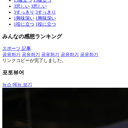
13
腹立つ
13
腹立つ
3
悲しい
3
悲しい
3
すっきり
3
すっきり
1
興味深い
1
興味深い
1
役に立つ
1
役に立つ
みんなの感想ランキング
スポーツ 記事
공유하기
공유하기
공유하기
공유하기
공유하기
リンクコピーが完了しました。
포토뷰어
뉴스 메뉴 보기