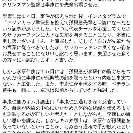
クリンスマン監督は李康仁を先発出場させた。
李康仁は１４日、事件が伝えられた後、インスタグラムで
「アジアカップ準決勝を控えて孫興慜先輩と口論になったと
いう記事がありました。いつも代表チームを応援してくださ
るサッカーファンに大きな失望を与えることになり、本当に
申し訳ございません」と謝罪した。そして「自分が先輩たち
の言葉に従うべきでしたが、サッカーファンに良くない姿を
お見せすることになり申し訳なく思います。失望させた多く
の方々にお詫びします」と書いた。
しかし李康仁側は１５日には「孫興慜が李康仁の胸ぐらをつ
かんだ時に李康仁が孫興慜の顔を殴ったという内容は事実で
ない」と主張した。また、李康仁が卓球をする時、ベテラン
選手も一緒にし、卓球は以前からしていたと強調した。
李康仁側のキム弁護士は「李康仁は過ちを深く反省してい
る。自身が内紛の中心にいたため具体的な経緯を伝えるより
も謝罪するのが正しいと考えた」としながらも、李康仁の悔
しい思いを訴えた。しかしキム弁護士は、李康仁が孫興慜を
殴っていないということか、もみ合う過程で手が触れたとい
うことかなど、当時の状況に関する詳しい説明はできなかっ