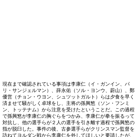
現在まで確認されている事項は李康仁（イ・ガンイン、パ
リ・サンジェルマン）、薛永佑（ソル・ヨンウ、蔚山）、鄭
優営（チョン・ウヨン、シュツットガルト）らは夕食を早く
済ませて騒がしく卓球をし、主将の孫興慜（ソン・フンミ
ン、トッテナム）から注意を受けたということだ。この過程
で孫興慜が李康仁の胸ぐらをつかみ、李康仁が拳を振るって
対抗し、他の選手らが２人の選手を引き離す過程で孫興慜の
指が脱臼した。事件の後、古参選手らがクリンスマン監督を
訪ねてヨルダン戦から李康仁を外してほしいと要請したが、