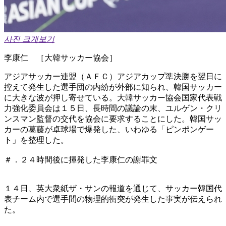
사진 크게보기
李康仁 ［大韓サッカー協会］
アジアサッカー連盟（ＡＦＣ）アジアカップ準決勝を翌日に
控えて発生した選手団の内紛が外部に知られ、韓国サッカー
に大きな波が押し寄せている。大韓サッカー協会国家代表戦
力強化委員会は１５日、長時間の議論の末、ユルゲン・クリ
ンスマン監督の交代を協会に要求することにした。韓国サッ
カーの葛藤が卓球場で爆発した、いわゆる「ピンポンゲー
ト」を整理した。
＃．２４時間後に揮発した李康仁の謝罪文
１４日、英大衆紙ザ・サンの報道を通じて、サッカー韓国代
表チーム内で選手間の物理的衝突が発生した事実が伝えられ
た。