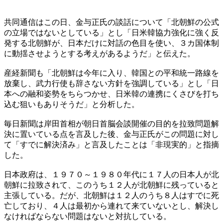
共同通信はこの日、金与正氏の談話について「北朝鮮の公式
の立場ではないとしている」とし「日米韓協力強化に強く反
発する北朝鮮が、日本だけに対話の色目を使い、３カ国体制
に動揺させようとする考えがあるようだ」と伝えた。
産経新聞も「北朝鮮は今年に入り、韓国との平和統一路線を
放棄し、武力行使も辞さない方針を強調している」とし「日
本への融和姿勢をちらつかせ、日米韓の連携にくさびを打ち
込む狙いもありそうだ」と分析した。
毎日新聞は岸田首相が朝日首脳会談開催の目的を拉致問題解
決に置いている点を言及した後、金与正氏がこの問題に対し
て「すでに解決済み」と言及したことは「非現実的」と指摘
した。
日本政府は、１９７０～１９８０年代に１７人の日本人が北
朝鮮に拉致されて、このうち１２人が北朝鮮に残っていると
主張している。だが、北朝鮮は１２人のうち８人はすでに死
亡しており、４人は最初から連れて来ていないとし、解決し
なければならない問題はないと対抗している。