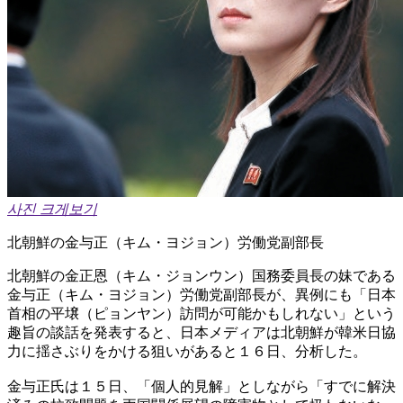
사진 크게보기
北朝鮮の金与正（キム・ヨジョン）労働党副部長
北朝鮮の金正恩（キム・ジョンウン）国務委員長の妹である
金与正（キム・ヨジョン）労働党副部長が、異例にも「日本
首相の平壌（ピョンヤン）訪問が可能かもしれない」という
趣旨の談話を発表すると、日本メディアは北朝鮮が韓米日協
力に揺さぶりをかける狙いがあると１６日、分析した。
金与正氏は１５日、「個人的見解」としながら「すでに解決