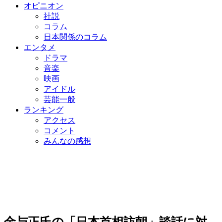
オピニオン
社説
コラム
日本関係のコラム
エンタメ
ドラマ
音楽
映画
アイドル
芸能一般
ランキング
アクセス
コメント
みんなの感想
金与正氏の「日本首相訪朝」談話に対