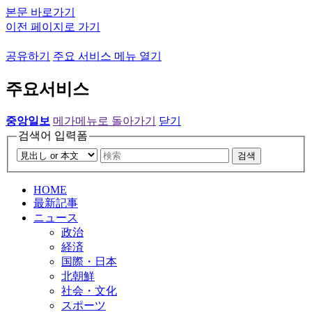
본문 바로가기
이전 페이지로 가기
공유하기
주요 서비스 메뉴 열기
주요서비스
중앙일보
메가메뉴로 돌아가기
닫기
검색어 입력폼
검색
HOME
最新記事
ニュース
政治
経済
国際・日本
北朝鮮
社会・文化
スポーツ