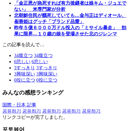
「金正恩が急死すれば有力後継者は娘キム・ジュエで
ない」 米専門家が分析
北朝鮮住民が餓死していても…金与正はディオール、
崔善姫はグッチ「ブランド品愛」
昨年５億６０００万ドル投入の「ミサイル暴走」 効
果に限界…１０歳の娘を登場させた北のジレンマ
この記事を読んで…
34
腹立つ
34
腹立つ
6
悲しい
6
悲しい
3
すっきり
3
すっきり
3
興味深い
3
興味深い
0
役に立つ
0
役に立つ
みんなの感想ランキング
国際・日本 記事
공유하기
공유하기
공유하기
공유하기
공유하기
リンクコピーが完了しました。
포토뷰어