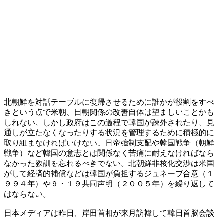
北朝鮮を対話テーブルに復帰させるために誰かが役割をすべ
きという点で米朝、日朝関係の改善自体は望ましいことかも
しれない。しかし政府はこの過程で韓国が疎外されたり、見
通しが立たなくなったりする状況を管理するために積極的に
取り組まなければいけない。日帝強制支配や韓国戦争（朝鮮
戦争）など韓国の意志とは関係なく苦痛に耐えなければなら
なかった教訓を忘れるべきでない。北朝鮮非核化交渉は米国
がして経済的補償などは韓国が負担するジュネーブ合意（１
９９４年）や９・１９共同声明（２００５年）を繰り返して
はならない。
日本メディアは昨日、岸田首相が来月訪韓して韓日首脳会談