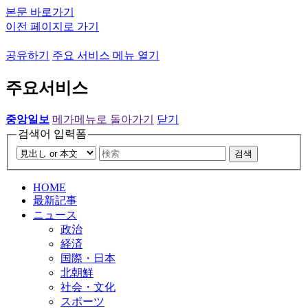
본문 바로가기
이전 페이지로 가기
공유하기
주요 서비스 메뉴 열기
주요서비스
중앙일보
메가메뉴로 돌아가기
닫기
검색어 입력폼
검색
HOME
最新記事
ニュース
政治
経済
国際・日本
北朝鮮
社会・文化
スポーツ