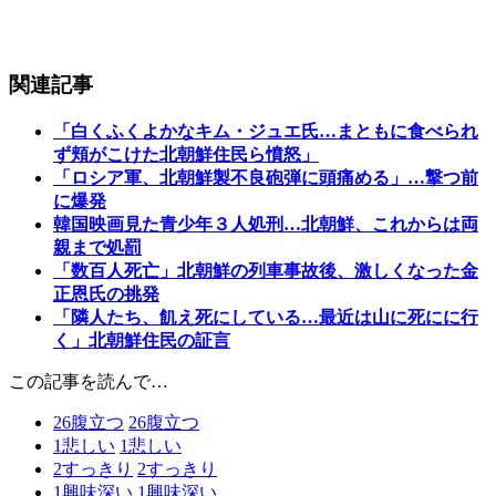
関連記事
「白くふくよかなキム・ジュエ氏…まともに食べられ
ず頬がこけた北朝鮮住民ら憤怒」
「ロシア軍、北朝鮮製不良砲弾に頭痛める」…撃つ前
に爆発
韓国映画見た青少年３人処刑…北朝鮮、これからは両
親まで処罰
「数百人死亡」北朝鮮の列車事故後、激しくなった金
正恩氏の挑発
「隣人たち、飢え死にしている…最近は山に死にに行
く」北朝鮮住民の証言
この記事を読んで…
26
腹立つ
26
腹立つ
1
悲しい
1
悲しい
2
すっきり
2
すっきり
1
興味深い
1
興味深い