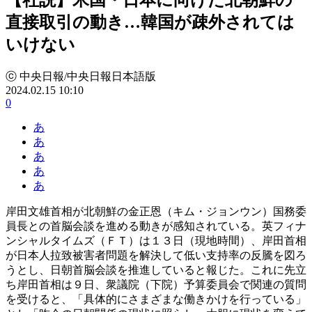
直接取引の動き…韓国が疎外されては
いけない
ⓒ 中央日報/中央日報日本語版
2024.02.15 10:10
0
あ
あ
あ
あ
あ
岸田文雄首相が北朝鮮の金正恩（キム・ジョンウン）国務委
員長との首脳会談を進める動きが感知されている。英フィナ
ンシャルタイムズ（ＦＴ）は１３日（現地時間）、岸田首相
が日本人拉致被害者問題を解決して低い支持率の反騰を図ろ
うとし、日朝首脳会談を推進していると報じた。これに先立
ち岸田首相は９日、衆議院（下院）予算委員会で関連の質問
を受けると、「具体的にさまざまな働きかけを行っている」