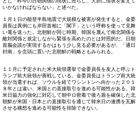
とし「昨今の日朝関係の現状に照らし、大胆に現状を変えて
いかなければならない」と述べた。
１月１日の能登半島地震で大規模な被害が発生すると、金委
員長は異例にも岸田首相に「閣下」という呼称を使って見舞
い電を送った。北朝鮮が同じ時期、韓国を蔑んで南北関係を
敵対関係と規定しながら緊張を高めたのとは対照的だ。日朝
首脳会談が実現するかはもう少し見る必要があるが、「通日
封南」を念頭に置いた北朝鮮の戦略ともみられる。
１１月に予定された米大統領選挙で金委員長を友人と呼ぶト
ランプ前大統領が善戦している。金委員長はトランプ前大統
領が当選すれば、ソウルを経てワシントンへ向かった２０１
８年とは違い、米国との直接取引を進める可能性がある。韓
米日協力の強化に対応して朝中ロ密着で後ろ盾を確保した北
朝鮮が米国・日本との直接取引を通じて韓米日の連携を瓦解
させる構想を進める可能性を排除できない。