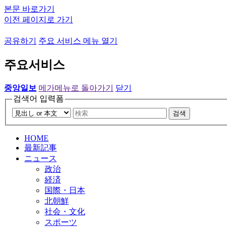
본문 바로가기
이전 페이지로 가기
공유하기
주요 서비스 메뉴 열기
주요서비스
중앙일보
메가메뉴로 돌아가기
닫기
검색어 입력폼
검색
HOME
最新記事
ニュース
政治
経済
国際・日本
北朝鮮
社会・文化
スポーツ