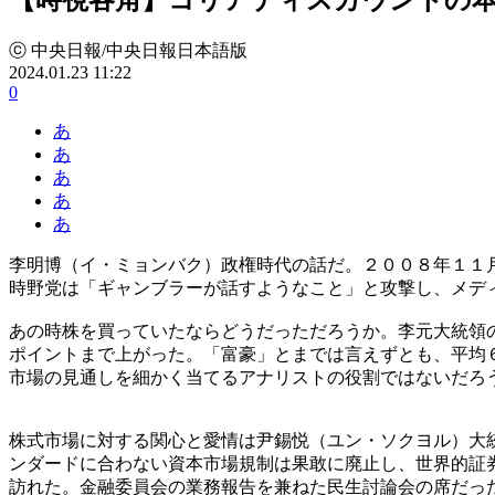
ⓒ 中央日報/中央日報日本語版
2024.01.23 11:22
0
あ
あ
あ
あ
あ
李明博（イ・ミョンバク）政権時代の話だ。２００８年１１
時野党は「ギャンブラーが話すようなこと」と攻撃し、メデ
あの時株を買っていたならどうだっただろうか。李元大統領
ポイントまで上がった。「富豪」とまでは言えずとも、平均
市場の見通しを細かく当てるアナリストの役割ではないだろ
株式市場に対する関心と愛情は尹錫悦（ユン・ソクヨル）大
ンダードに合わない資本市場規制は果敢に廃止し、世界的証
訪れた。金融委員会の業務報告を兼ねた民生討論会の席だっ