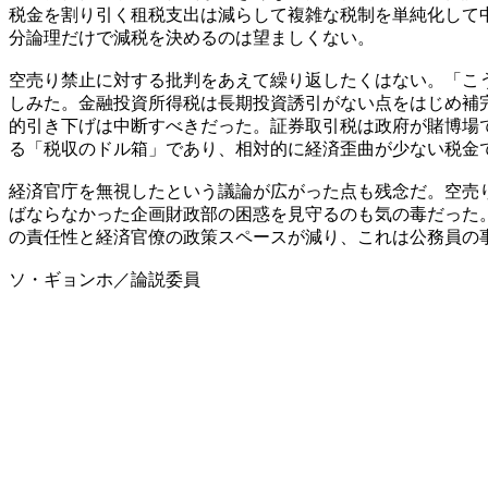
税金を割り引く租税支出は減らして複雑な税制を単純化して
分論理だけで減税を決めるのは望ましくない。
空売り禁止に対する批判をあえて繰り返したくはない。「こ
しみた。金融投資所得税は長期投資誘引がない点をはじめ補
的引き下げは中断すべきだった。証券取引税は政府が賭博場
る「税収のドル箱」であり、相対的に経済歪曲が少ない税金
経済官庁を無視したという議論が広がった点も残念だ。空売
ばならなかった企画財政部の困惑を見守るのも気の毒だった
の責任性と経済官僚の政策スペースが減り、これは公務員の
ソ・ギョンホ／論説委員