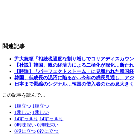
関連記事
尹大統領「相続税過度な割り増しでコリアディスカウン
【社説】韓国、親の経済力による二極化が深化…断たれ
【時論】「パーフェクトストーム」に見舞われた韓国経
韓国、低成長の泥沼に陥るか…今年の成長見通し、アジ
日本まで緊縮のシグナル…韓国の借入者のため息大きく
この記事を読んで…
1
腹立つ
1
腹立つ
1
悲しい
1
悲しい
14
すっきり
14
すっきり
0
興味深い
0
興味深い
0
役に立つ
0
役に立つ