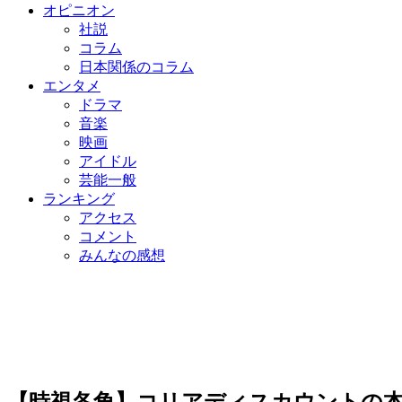
オピニオン
社説
コラム
日本関係のコラム
エンタメ
ドラマ
音楽
映画
アイドル
芸能一般
ランキング
アクセス
コメント
みんなの感想
【時視各角】コリアディスカウントの