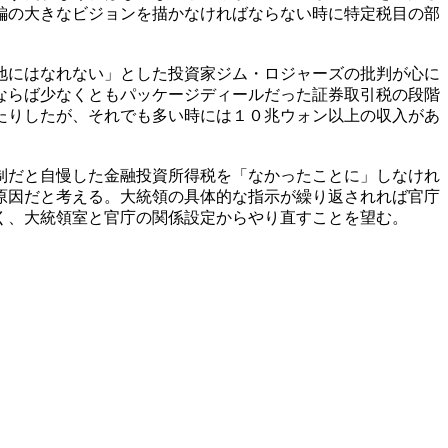
編の大きなビジョンを描かなければならない時に特定税目の部
地にはなれない」とした投資家ジム・ロジャーズの批判が心に
ならば少なくともパッケージディールだった証券取引税の段階
たりしたが、それでも多い時には１０兆ウォン以上の収入があ
制だと自慢した金融投資所得税を「なかったことに」しなけれ
原因だと考える。大統領の具体的な指示が繰り返されれば官庁
く、大統領室と官庁の関係設定からやり直すことを望む。