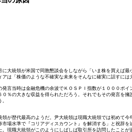
月に大統領が米国で同胞懇談会をしながら「いま株を買えば最
ィアは「株価のような不確実な未来をそんなに確実に話すには
の発言当時は金融危機の余波でＫＯＳＰＩ指数が１０００ポイ
６０％の大きな収益を得られただろう。それでもその発言を擁
う。
統領が歴代最高のようだ。尹大統領は現職大統領では初めて今
券市場水準で『コリアディスカウント』を解消する」と祝辞を
た。現職大統領がこのようにしばしば取引所を訪問したことが