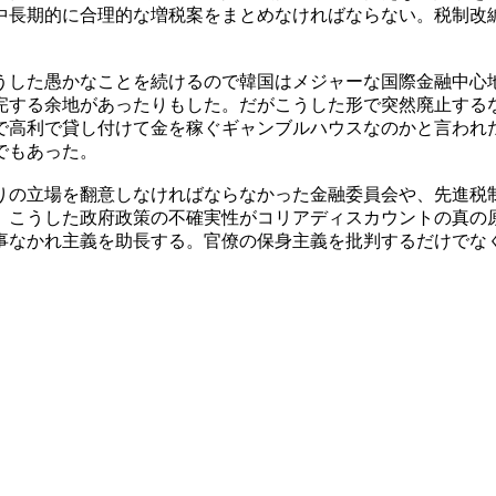
中長期的に合理的な増税案をまとめなければならない。税制改
うした愚かなことを続けるので韓国はメジャーな国際金融中心
完する余地があったりもした。だがこうした形で突然廃止する
で高利で貸し付けて金を稼ぐギャンブルハウスなのかと言われ
でもあった。
りの立場を翻意しなければならなかった金融委員会や、先進税
。こうした政府政策の不確実性がコリアディスカウントの真の
事なかれ主義を助長する。官僚の保身主義を批判するだけでな