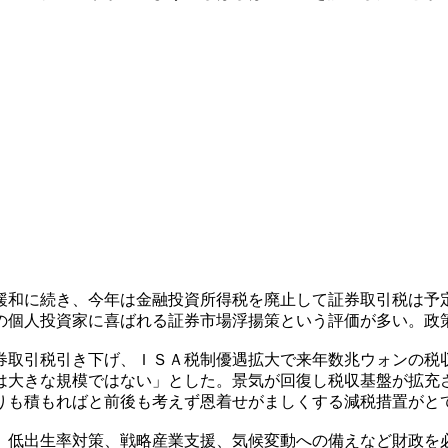
緩和に続き、今年は金融投資所得税を廃止して証券取引税は予
の個人投資家に喜ばれる証券市場浮揚策という評価が多い。政
券取引税引き下げ、ＩＳＡ税制優遇拡大で来年数兆ウォンの税
は大きな規模ではない」とした。景気が回復し税収基盤が拡充
りも積もればと前後も考えず恩着せがましくする減税措置がと
、低出生率対策、戦略産業支援、気候変動への備えなど財政を