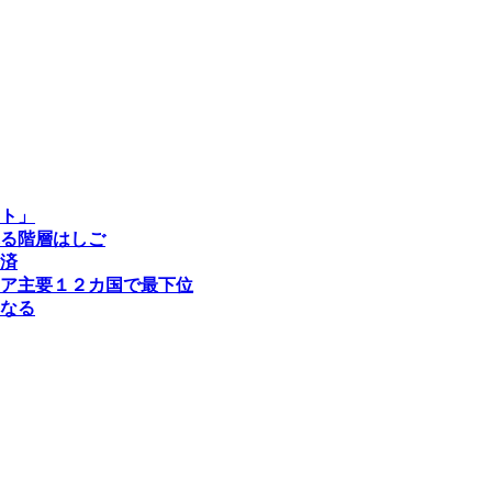
ト」
る階層はしご
済
ア主要１２カ国で最下位
なる