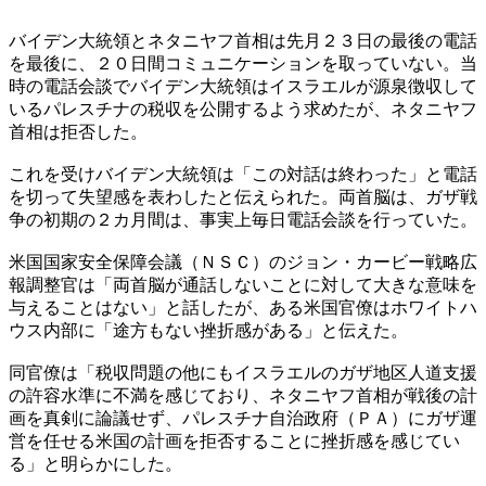
バイデン大統領とネタニヤフ首相は先月２３日の最後の電話
を最後に、２０日間コミュニケーションを取っていない。当
時の電話会談でバイデン大統領はイスラエルが源泉徴収して
いるパレスチナの税収を公開するよう求めたが、ネタニヤフ
首相は拒否した。
これを受けバイデン大統領は「この対話は終わった」と電話
を切って失望感を表わしたと伝えられた。両首脳は、ガザ戦
争の初期の２カ月間は、事実上毎日電話会談を行っていた。
米国国家安全保障会議（ＮＳＣ）のジョン・カービー戦略広
報調整官は「両首脳が通話しないことに対して大きな意味を
与えることはない」と話したが、ある米国官僚はホワイトハ
ウス内部に「途方もない挫折感がある」と伝えた。
同官僚は「税収問題の他にもイスラエルのガザ地区人道支援
の許容水準に不満を感じており、ネタニヤフ首相が戦後の計
画を真剣に論議せず、パレスチナ自治政府（ＰＡ）にガザ運
営を任せる米国の計画を拒否することに挫折感を感じてい
る」と明らかにした。