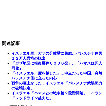
関連記事
イスラエル軍、ガザの分離壁に集結…パレスチナ住民
１２万人恐怖の脱出
「ガザ地区に報復爆弾６０００発」…「ハマスは死人
同然」
「イスラエル、度を越した」…中立だった中国、突然
パレスチナ側に立った内心
戦争の幕上がった…イスラエル「パレスチナ武装勢力
の破壊決定」
イスラエル「ハマスとの戦争第２段階開始」 イラン
「レッドライン越えた」