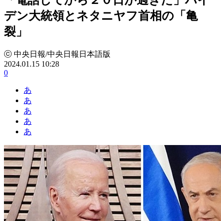
デン大統領とネタニヤフ首相の「亀
裂」
ⓒ 中央日報/中央日報日本語版
2024.01.15 10:28
0
あ
あ
あ
あ
あ