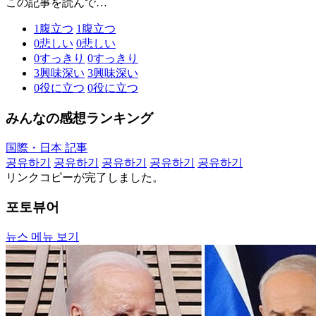
この記事を読んで…
1
腹立つ
1
腹立つ
0
悲しい
0
悲しい
0
すっきり
0
すっきり
3
興味深い
3
興味深い
0
役に立つ
0
役に立つ
みんなの感想ランキング
国際・日本 記事
공유하기
공유하기
공유하기
공유하기
공유하기
リンクコピーが完了しました。
포토뷰어
뉴스 메뉴 보기