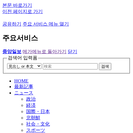
본문 바로가기
이전 페이지로 가기
공유하기
주요 서비스 메뉴 열기
주요서비스
중앙일보
메가메뉴로 돌아가기
닫기
검색어 입력폼
검색
HOME
最新記事
ニュース
政治
経済
国際・日本
北朝鮮
社会・文化
スポーツ