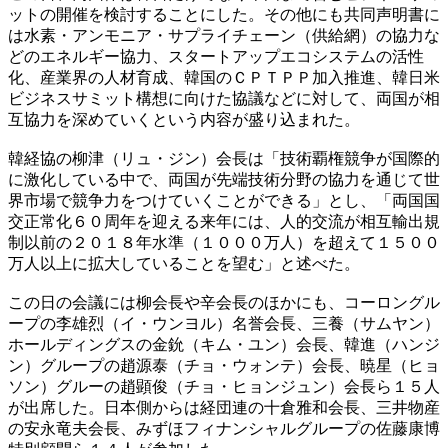
ットの開催を検討することにした。その他にも共同声明書に
は水素・アンモニア・サプライチェーン（供給網）の協力な
どのエネルギー協力、スタートアップエコシステムの活性
化、産業界の人材育成、韓国のＣＰＴＰＰ加入推進、韓日米
ビジネスサミット構想に向けた協議などに対して、両国が相
互協力を深めていくという内容が盛り込まれた。
韓経協の柳津（リュ・ジン）会長は「技術覇権競争が国際的
に激化している中で、両国が先端技術分野の協力を通じて世
界市場で競争力をつけていくことができる」とし、「両国国
交正常化６０周年を迎える来年には、人的交流が相互輸出規
制以前の２０１８年水準（１０００万人）を超えて１５００
万人以上に拡大していることを望む」と述べた。
この日の会議には柳会長や辛会長のほかにも、コーロングル
ープの李雄烈（イ・ウンヨル）名誉会長、三養（サムヤン）
ホールディングスの金鈗（キム・ユン）会長、韓進（ハンジ
ン）グループの趙源泰（チョ・ウォンテ）会長、暁星（ヒョ
ソン）グルーの趙顕俊（チョ・ヒョンジュン）会長ら１５人
が出席した。日本側からは経団連の十倉雅和会長、三井物産
の安永竜夫会長、みずほフィナンシャルグループの佐藤康博