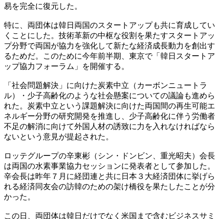
易を完全に復元した。
特に、両団体は韓日両国のスタートアップも共に育成してい
くことにした。技術革新の中枢な役割を果たすスタートアッ
プ分野で両国が協力を強化して新たな経済成長動力を創出す
るためだ。このために今年前半期、東京で「韓日スタートア
ップ協力フォーラム」を開催する。
「社会問題解決」に向けた炭素中立（カーボンニュートラ
ル）・少子高齢化のような社会懸案についての議論も進めら
れた。炭素中立という課題解決に向けた両国間の再生可能エ
ネルギー分野の研究開発を推進し、少子高齢化に伴う労働者
不足の解消に向けて外国人材の誘致に力を入れなければなら
ないという意見が提起された。
ロッテグループの辛東彬（シン・ドンビン、重光昭夫）会長
は両国の水素事業協力セッションに発表者として参加した。
辛会長は昨年７月に経団連と共に日本３大経済団体に挙げら
れる経済同友会の訪韓のための架け橋役を果たしたことが分
かった。
この日、両団体は韓日だけでなく米国まで含むビジネスサミ