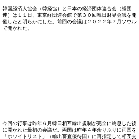
韓国経済人協会（韓経協）と日本の経済団体連合会（経団
連）は１１日、東京経団連会館で第３０回韓日財界会議を開
催したと明らかにした。前回の会議は２０２２年７月ソウル
で開かれた。
今回の行事は昨年６月韓日相互輸出規制が完全に終息した後
に開かれた最初の会議だ。両国は昨年４年余りぶりに両国を
「ホワイトリスト」（輸出審査優待国）に再指定して相互交