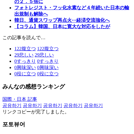
の２．５倍に
フォトレジスト・フッ化水素など４年続いた日本の輸
出規制も解除へ
韓日、通貨スワップ再点火···経済交流強化へ
【コラム】韓国、日本に寛大な対応をしたが
この記事を読んで…
122
腹立つ
122
腹立つ
29
悲しい
29
悲しい
0
すっきり
0
すっきり
0
興味深い
0
興味深い
0
役に立つ
0
役に立つ
みんなの感想ランキング
国際・日本 記事
공유하기
공유하기
공유하기
공유하기
공유하기
リンクコピーが完了しました。
포토뷰어