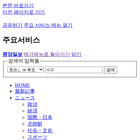
본문 바로가기
이전 페이지로 가기
공유하기
주요 서비스 메뉴 열기
주요서비스
중앙일보
메가메뉴로 돌아가기
닫기
검색어 입력폼
검색
HOME
最新記事
ニュース
政治
経済
国際・日本
北朝鮮
社会・文化
スポーツ