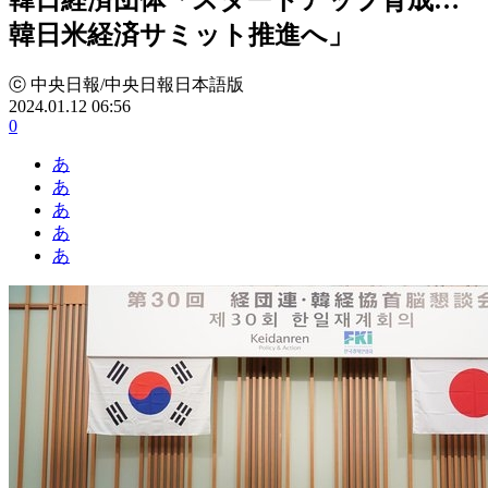
韓日米経済サミット推進へ」
ⓒ 中央日報/中央日報日本語版
2024.01.12 06:56
0
あ
あ
あ
あ
あ