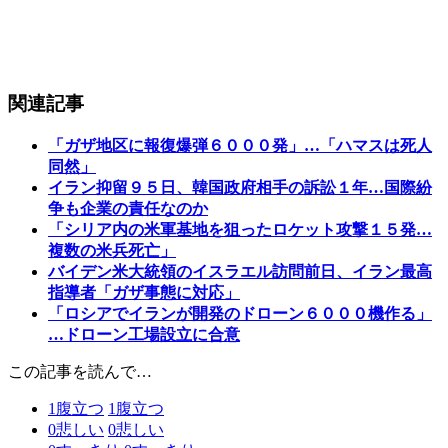
関連記事
「ガザ地区に報復爆弾６０００発」…「ハマスは死人
同然」
イラン抑留９５日、韓国政府相手の訴訟１年…国際紛
争も企業の責任なのか
「シリア内の米軍基地を狙ったロケット攻撃１５発…
複数の米兵死亡」
バイデン米大統領のイスラエル訪問前日、イラン最高
指導者「ガザ事態に対応」
「ロシアでイランが開発のドローン６０００機作る」
…ドローン工場設立に合意
この記事を読んで…
1
腹立つ
1
腹立つ
0
悲しい
0
悲しい