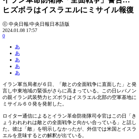
ヒズボラはイスラエルにミサイル報復
ⓒ 中央日報/中央日報日本語版
2024.01.08 17:57
0
あ
あ
あ
あ
あ
イラン軍当局者が６日、「敵との全面戦争に直面した」と発
言し中東地域の緊張がさらに高まっている。この日レバノン
の親イラン武装勢力ヒズボラはイスラエル北部の空軍基地に
ミサイル６０発を発射した。
ロイター通信によるとイラン革命防衛隊司令官はこの日「き
ょうわれわれは敵との全面戦争と向かい合っている」と話し
た。彼は「敵」を明示しなかったが、外信では米国とイスラ
エルを意味するとの解釈が出ている。