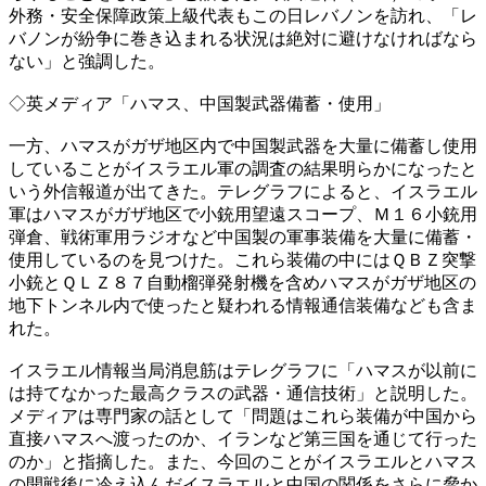
外務・安全保障政策上級代表もこの日レバノンを訪れ、「レ
バノンが紛争に巻き込まれる状況は絶対に避けなければなら
ない」と強調した。
◇英メディア「ハマス、中国製武器備蓄・使用」
一方、ハマスがガザ地区内で中国製武器を大量に備蓄し使用
していることがイスラエル軍の調査の結果明らかになったと
いう外信報道が出てきた。テレグラフによると、イスラエル
軍はハマスがガザ地区で小銃用望遠スコープ、Ｍ１６小銃用
弾倉、戦術軍用ラジオなど中国製の軍事装備を大量に備蓄・
使用しているのを見つけた。これら装備の中にはＱＢＺ突撃
小銃とＱＬＺ８７自動榴弾発射機を含めハマスがガザ地区の
地下トンネル内で使ったと疑われる情報通信装備なども含ま
れた。
イスラエル情報当局消息筋はテレグラフに「ハマスが以前に
は持てなかった最高クラスの武器・通信技術」と説明した。
メディアは専門家の話として「問題はこれら装備が中国から
直接ハマスへ渡ったのか、イランなど第三国を通じて行った
のか」と指摘した。また、今回のことがイスラエルとハマス
の開戦後に冷え込んだイスラエルと中国の関係をさらに脅か