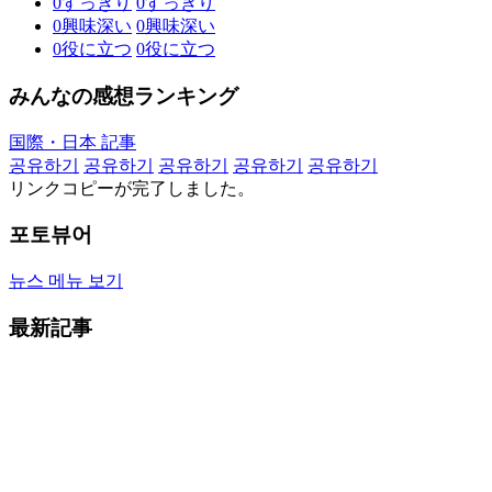
0
すっきり
0
すっきり
0
興味深い
0
興味深い
0
役に立つ
0
役に立つ
みんなの感想ランキング
国際・日本 記事
공유하기
공유하기
공유하기
공유하기
공유하기
リンクコピーが完了しました。
포토뷰어
뉴스 메뉴 보기
最新記事