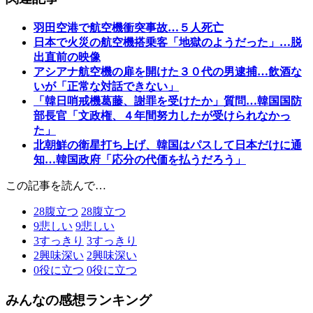
羽田空港で航空機衝突事故…５人死亡
日本で火災の航空機搭乗客「地獄のようだった」…脱
出直前の映像
アシアナ航空機の扉を開けた３０代の男逮捕…飲酒な
いが「正常な対話できない」
「韓日哨戒機葛藤、謝罪を受けたか」質問…韓国国防
部長官「文政権、４年間努力したが受けられなかっ
た」
北朝鮮の衛星打ち上げ、韓国はパスして日本だけに通
知…韓国政府「応分の代価を払うだろう」
この記事を読んで…
28
腹立つ
28
腹立つ
9
悲しい
9
悲しい
3
すっきり
3
すっきり
2
興味深い
2
興味深い
0
役に立つ
0
役に立つ
みんなの感想ランキング