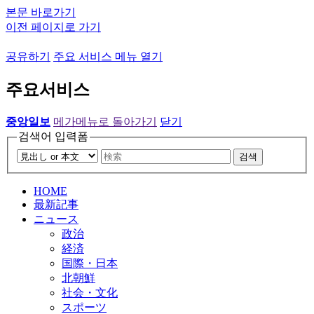
본문 바로가기
이전 페이지로 가기
공유하기
주요 서비스 메뉴 열기
주요서비스
중앙일보
메가메뉴로 돌아가기
닫기
검색어 입력폼
검색
HOME
最新記事
ニュース
政治
経済
国際・日本
北朝鮮
社会・文化
スポーツ