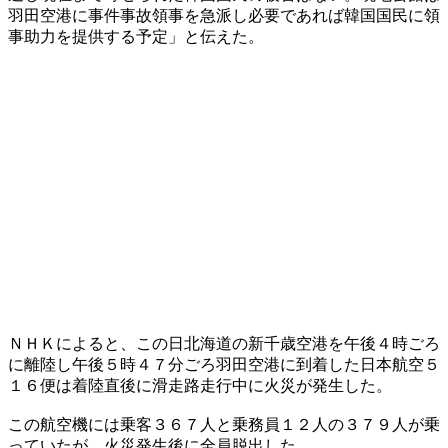
羽田空港に事件事故領事を急派し必要であれば韓国国民に領
事助力を提供する予定」と伝えた。
ＮＨＫによると、この日北海道の新千歳空港を午後４時ごろ
に離陸し午後５時４７分ごろ羽田空港に到着した日本航空５
１６便は着陸直後に滑走路走行中に火災が発生した。
この航空機には乗客３６７人と乗務員１２人の３７９人が乗
っていたが、火災発生後に全員脱出した。