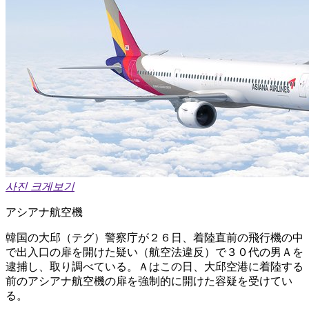
사진 크게보기
アシアナ航空機
韓国の大邱（テグ）警察庁が２６日、着陸直前の飛行機の中
で出入口の扉を開けた疑い（航空法違反）で３０代の男Ａを
逮捕し、取り調べている。Ａはこの日、大邱空港に着陸する
前のアシアナ航空機の扉を強制的に開けた容疑を受けてい
る。