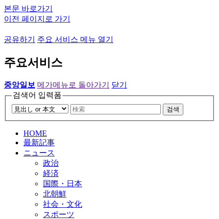
본문 바로가기
이전 페이지로 가기
공유하기
주요 서비스 메뉴 열기
주요서비스
중앙일보
메가메뉴로 돌아가기
닫기
검색어 입력폼
검색
HOME
最新記事
ニュース
政治
経済
国際・日本
北朝鮮
社会・文化
スポーツ