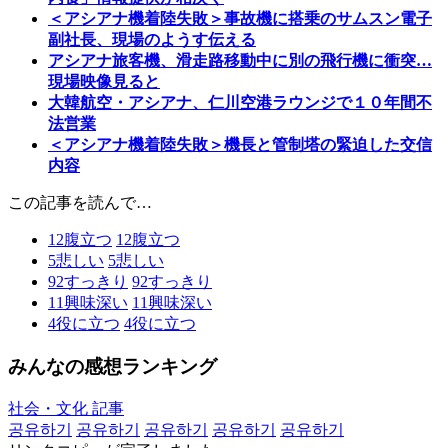
＜アシアナ機着陸失敗＞事故機に搭乗のサムスン電子
副社長、現場のようす伝える
アシアナ旅客機、滑走路移動中に別の飛行機に衝突…
現場映像見ると
大韓航空・アシアナ、仁川空港ラウンジで１０年間不
法営業
＜アシアナ機着陸失敗＞機長と管制塔の緊迫した交信
内容
この記事を読んで…
12
腹立つ
12
腹立つ
5
悲しい
5
悲しい
92
すっきり
92
すっきり
11
興味深い
11
興味深い
4
役に立つ
4
役に立つ
みんなの感想ランキング
社会・文化 記事
공유하기
공유하기
공유하기
공유하기
공유하기