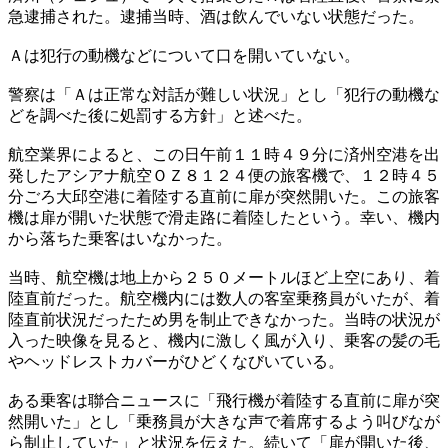
急逮捕された。逮捕当時、酒は飲んでいない状態だった。
Ａは犯行の動機などについて口を開いていない。
警察は「Ａは正常な対話が難しい状況」とし「犯行の動機な
どを調べた後に処罰する方針」と述べた。
航空業界によると、この日午前１１時４９分に済州空港を出
発したアシアナ航空ＯＺ８１２４便の旅客機で、１２時４５
分ごろ大邱空港に着陸する直前に扉が突然開いた。この旅客
機は扉が開いた状態で滑走路に着陸したという。幸い、機内
から落ちた乗客はいなかった。
当時、航空機は地上から２５０メートルほど上空にあり、着
陸直前だった。航空機内には数人の客室乗務員がいたが、着
陸直前状況だったため男を制止できなかった。当時の状況が
入った映像を見ると、機内に激しく風が入り、乗客の髪の毛
やヘッドレストカバーがひどくなびいている。
ある乗客は聯合ニュースに「飛行機が着陸する直前に扉が突
然開いた」とし「乗務員が大きな声で着席するよう叫びなが
ら制止していた」と状況を伝えた。続いて「扉が開いた後、