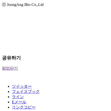
ⓒ JoongAng Ilbo Co.,Ltd
공유하기
팝업닫기
ツイッター
フェイスブック
ライン
Eメール
リンクコピー