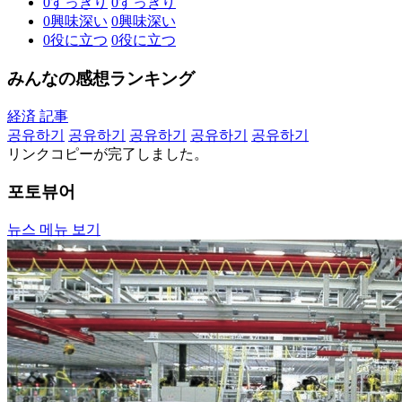
0
すっきり
0
すっきり
0
興味深い
0
興味深い
0
役に立つ
0
役に立つ
みんなの感想ランキング
経済 記事
공유하기
공유하기
공유하기
공유하기
공유하기
リンクコピーが完了しました。
포토뷰어
뉴스 메뉴 보기