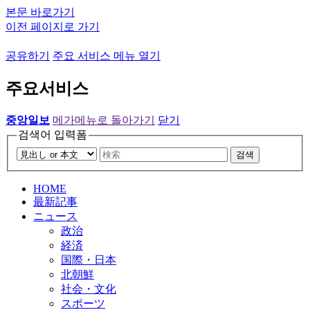
본문 바로가기
이전 페이지로 가기
공유하기
주요 서비스 메뉴 열기
주요서비스
중앙일보
메가메뉴로 돌아가기
닫기
검색어 입력폼
검색
HOME
最新記事
ニュース
政治
経済
国際・日本
北朝鮮
社会・文化
スポーツ