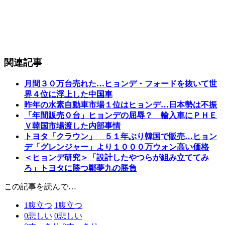
関連記事
月間３０万台売れた…ヒョンデ・フォードを抜いて世
界４位に浮上した中国車
昨年の水素自動車市場１位はヒョンデ…日本勢は不振
「年間販売０台」ヒョンデの屈辱？ 輸入車にＰＨＥ
Ｖ韓国市場渡した内部事情
トヨタ「クラウン」 ５１年ぶり韓国で販売…ヒョン
デ「グレンジャー」より１０００万ウォン高い価格
＜ヒョンデ研究＞「設計したやつらが組み立ててみ
ろ」トヨタに勝つ鄭夢九の勝負
この記事を読んで…
1
腹立つ
1
腹立つ
0
悲しい
0
悲しい