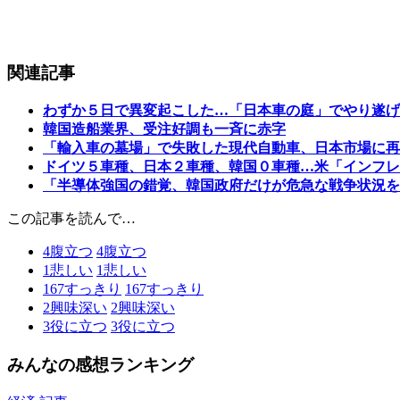
関連記事
わずか５日で異変起こした…「日本車の庭」でやり遂げ
韓国造船業界、受注好調も一斉に赤字
「輸入車の墓場」で失敗した現代自動車、日本市場に再
ドイツ５車種、日本２車種、韓国０車種…米「インフレ
「半導体強国の錯覚、韓国政府だけが危急な戦争状況を
この記事を読んで…
4
腹立つ
4
腹立つ
1
悲しい
1
悲しい
167
すっきり
167
すっきり
2
興味深い
2
興味深い
3
役に立つ
3
役に立つ
みんなの感想ランキング