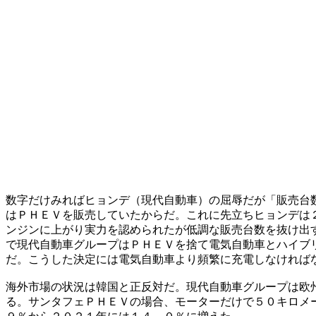
数字だけみればヒョンデ（現代自動車）の屈辱だが「販売台
はＰＨＥＶを販売していたからだ。これに先立ちヒョンデは
ンジンに上がり実力を認められたが低調な販売台数を抜け出
で現代自動車グループはＰＨＥＶを捨て電気自動車とハイブ
だ。こうした決定には電気自動車より頻繁に充電しなければ
海外市場の状況は韓国と正反対だ。現代自動車グループは欧
る。サンタフェＰＨＥＶの場合、モーターだけで５０キロメ