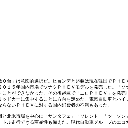
数０台」は意図的選択だ。ヒョンデと起亜は現在韓国でＰＨＥ
２０１５年国内市場でソナタＰＨＥＶモデルを発売した。「ソ
すことができなかった。その後起亜で「ニロＰＨＥＶ」を発売
リッドカーに集中することに方向を定めた。電気自動車とハイ
ならないＰＨＥＶに対する国内消費者の不満もあった。
州と北米市場を中心に「サンタフェ」「ソレント」「ツーソン
ートル走行できる商品性も備えた。現代自動車グループのエコ