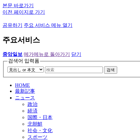
본문 바로가기
이전 페이지로 가기
공유하기
주요 서비스 메뉴 열기
주요서비스
중앙일보
메가메뉴로 돌아가기
닫기
검색어 입력폼
검색
HOME
最新記事
ニュース
政治
経済
国際・日本
北朝鮮
社会・文化
スポーツ