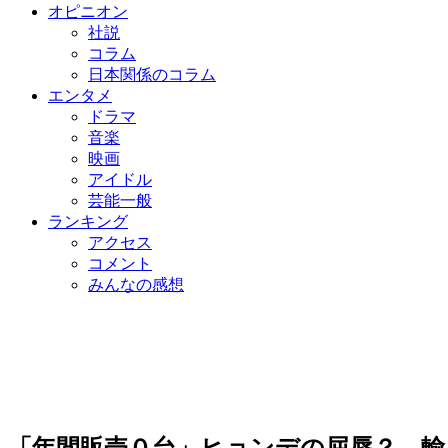
オピニオン
社説
コラム
日本関係のコラム
エンタメ
ドラマ
音楽
映画
アイドル
芸能一般
ランキング
アクセス
コメント
みんなの感想
「年間販売０台」ヒョンデの屈辱？ 輸