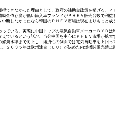
獲得できなかった理由として、政府の補助金政策を挙げる。Ｐ
補助金依存度が低い輸入車ブランドがＰＨＥＶ販売台数で利益
を中断しなかったなら韓国のＰＨＥＶ市場は現在よりもっと成
わっている。実際に中国トップの電気自動車メーカーＢＹＤは
支えているという話だ。当分中国を中心にＰＨＥＶ市場が拡大
の燃費水準まで向上し、経済性の側面では電気自動車を上回っ
た。２０３５年は欧州連合（ＥＵ）が決めた内燃機関販売禁止