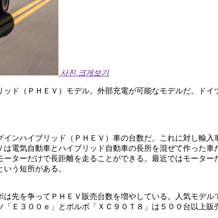
사진 크게보기
リッド（ＰＨＥＶ）モデル。外部充電が可能なモデルだ。ドイ
グインハイブリッド（ＰＨＥＶ）車の台数だ。これに対し輸入
Ｖは電気自動車とハイブリッド自動車の長所を混ぜて作った車
モーターだけで長距離を走ることができる。最近ではモーター
という短所がある。
ボは先を争ってＰＨＥＶ販売台数を増やしている。人気モデル
ツ「Ｅ３００ｅ」とボルボ「ＸＣ９０Ｔ８」は５００台以上販