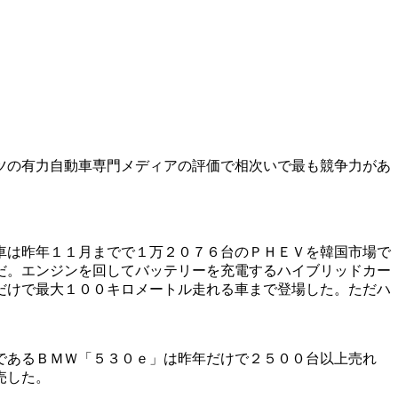
ツの有力自動車専門メディアの評価で相次いで最も競争力があ
車は昨年１１月までで１万２０７６台のＰＨＥＶを韓国市場で
だ。エンジンを回してバッテリーを充電するハイブリッドカー
だけで最大１００キロメートル走れる車まで登場した。ただハ
であるＢＭＷ「５３０ｅ」は昨年だけで２５００台以上売れ
売した。