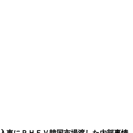
入車にＰＨＥＶ韓国市場渡した内部事情