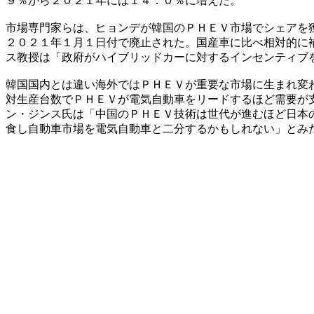
９％から２０２１年には１４．０％に増えた。
市場専門家らは、ヒョンデが韓国のＰＨＥＶ市場でシェアを
２０２１年１月１日付で廃止された。国産車に比べ相対的に
ス教授は「政府がハイブリッドカーに対するインセンティブ
韓国国内とは違い海外ではＰＨＥＶが重要な市場に生まれ変
対生産台数でＰＨＥＶが電気自動車をリードするほど需要が
ン・ジンス氏は「中国のＰＨＥＶ技術は世代が進むほど日本
食し自動車市場を電気自動車と二分するかもしれない」とみ