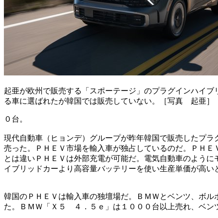
起亜が欧州で販売する「スポーテージ」のプラグインハイブ
る車に選ばれたが韓国では販売していない。［写真 起亜］
０台。
現代自動車（ヒョンデ）グループが昨年韓国で販売したプラ
売った。ＰＨＥＶ市場を輸入車が独占しているのだ。ＰＨＥ
とは違いＰＨＥＶは外部充電が可能だ。電気自動車のように
イブリッドカーより高容量バッテリーを使い生産単価が高い
韓国のＰＨＥＶは輸入車の独壇場だ。ＢＭＷとベンツ、ボル
た。ＢＭＷ「Ｘ５ ４．５ｅ」は１０００台以上売れ、ベン