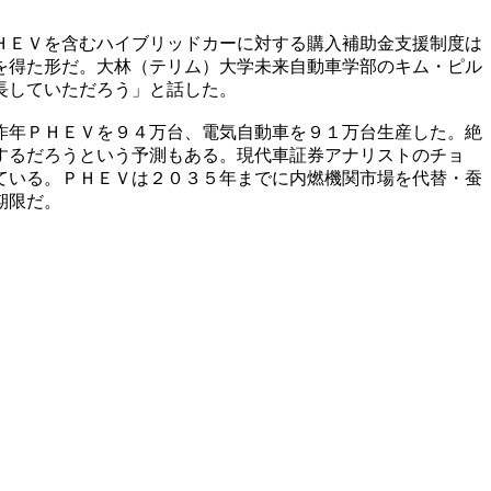
ＨＥＶを含むハイブリッドカーに対する購入補助金支援制度は
を得た形だ。大林（テリム）大学未来自動車学部のキム・ピル
長していただろう」と話した。
昨年ＰＨＥＶを９４万台、電気自動車を９１万台生産した。絶
するだろうという予測もある。現代車証券アナリストのチョ
ている。ＰＨＥＶは２０３５年までに内燃機関市場を代替・蚕
期限だ。