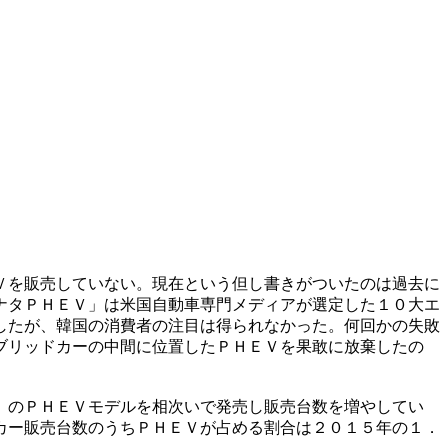
Ｖを販売していない。現在という但し書きがついたのは過去に
ナタＰＨＥＶ」は米国自動車専門メディアが選定した１０大エ
したが、韓国の消費者の注目は得られなかった。何回かの失敗
ブリッドカーの中間に位置したＰＨＥＶを果敢に放棄したの
」のＰＨＥＶモデルを相次いで発売し販売台数を増やしてい
カー販売台数のうちＰＨＥＶが占める割合は２０１５年の１．