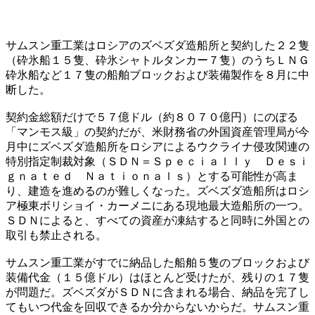
サムスン重工業はロシアのズベズダ造船所と契約した２２隻
（砕氷船１５隻、砕氷シャトルタンカー７隻）のうちＬＮＧ
砕氷船など１７隻の船舶ブロックおよび装備製作を８月に中
断した。
契約金総額だけで５７億ドル（約８０７０億円）にのぼる
「マンモス級」の契約だが、米財務省の外国資産管理局が今
月中にズベズダ造船所をロシアによるウクライナ侵攻関連の
特別指定制裁対象（ＳＤＮ＝Ｓｐｅｃｉａｌｌｙ Ｄｅｓｉ
ｇｎａｔｅｄ Ｎａｔｉｏｎａｌｓ）とする可能性が高ま
り、建造を進めるのが難しくなった。ズベズダ造船所はロシ
ア極東ボリショイ・カーメニにある現地最大造船所の一つ。
ＳＤＮによると、すべての資産が凍結すると同時に外国との
取引も禁止される。
サムスン重工業がすでに納品した船舶５隻のブロックおよび
装備代金（１５億ドル）はほとんど受けたが、残りの１７隻
が問題だ。ズベズダがＳＤＮに含まれる場合、納品を完了し
てもいつ代金を回収できるか分からないからだ。サムスン重