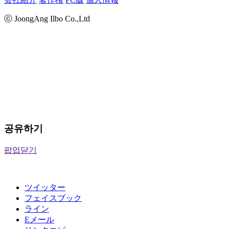
ⓒ JoongAng Ilbo Co.,Ltd
공유하기
팝업닫기
ツイッター
フェイスブック
ライン
Eメール