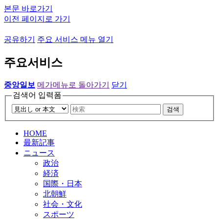
본문 바로가기
이전 페이지로 가기
공유하기
주요 서비스 메뉴 열기
주요서비스
중앙일보
메가메뉴로 돌아가기
닫기
검색어 입력폼
검색
HOME
最新記事
ニュース
政治
経済
国際・日本
北朝鮮
社会・文化
スポーツ