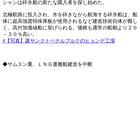
シャンは砕氷船の新たな購入者を探し始めた。
北極航路に投入され、氷を砕きながら航海する砕氷船は、船
体に超高強度特殊厚板が使用されるなど建造技術自体が難し
く、高付加価値船に挙げられる。価格も通常の船舶より２０
－３０％高い。
#【写真】露サンクトペテルブルクのヒョンデ工場
◆サムスン重、ＬＮＧ運搬船建造を中断