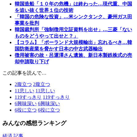
韓国造船「１０年の危機」は終わった…現代重、中国
を追い抜く世界１位の技術
「韓国の危険な投資」…米シンクタンク、豪州ガス田
事業を批判
韓国裁判所「強制徴用立証資料を出せ」…三菱「ない
ものをどうやって出せと？」
【コラム】「ポーランド大規模輸出」忘れるべき…韓
国防衛産業を脅かす日本の中古武器輸出
徴用被害の故・呂運澤さん遺族、新日本製鉄株式の売
却申請取り下げ
この記事を読んで…
2
腹立つ
2
腹立つ
11
悲しい
11
悲しい
119
すっきり
119
すっきり
6
興味深い
6
興味深い
6
役に立つ
6
役に立つ
みんなの感想ランキング
経済 記事