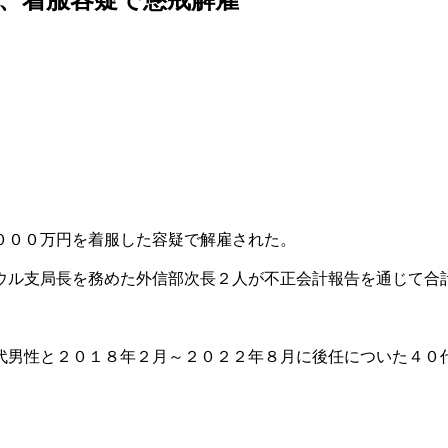
０００万円を着服した容疑で解雇された。
ウル支局長を務めた外信部次長２人が不正会計報告を通じて合
代男性と２０１８年２月～２０２２年８月に後任についた４０