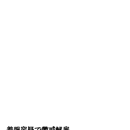
、着服容疑で懲戒解雇