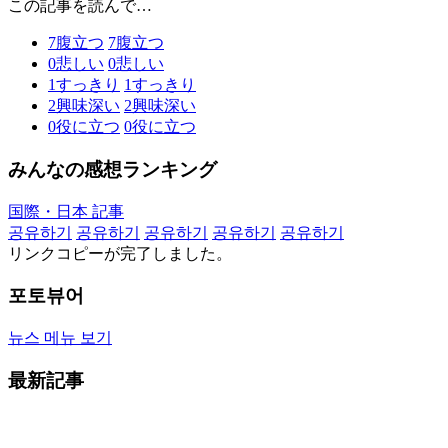
この記事を読んで…
7
腹立つ
7
腹立つ
0
悲しい
0
悲しい
1
すっきり
1
すっきり
2
興味深い
2
興味深い
0
役に立つ
0
役に立つ
みんなの感想ランキング
国際・日本 記事
공유하기
공유하기
공유하기
공유하기
공유하기
リンクコピーが完了しました。
포토뷰어
뉴스 메뉴 보기
最新記事