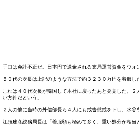
手口は会計不正だ。日本円で送金される支局運営資金をウォ
５０代の次長は上記のような方法で約３２３０万円を着服し
これは４０代次長が帰国して本社に戻ったあと発覚した。２
い方針だという。
２人の他に当時の外信部長ら４人にも戒告懲戒を下し、水谷
江頭建彦総務局長は「着服額も極めて多く、重い処分が相当