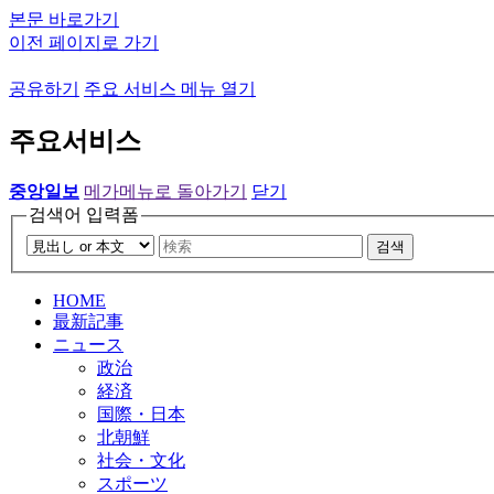
본문 바로가기
이전 페이지로 가기
공유하기
주요 서비스 메뉴 열기
주요서비스
중앙일보
메가메뉴로 돌아가기
닫기
검색어 입력폼
검색
HOME
最新記事
ニュース
政治
経済
国際・日本
北朝鮮
社会・文化
スポーツ