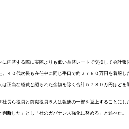
ンに両替する際に実際よりも低い為替レートで交換して会計報
た。４０代次長も在任中に同じ手口で約２７８０万円を着服し
人は正当な経費と認られた金額を除く合計５７８０万円ほどを
亨社長ら役員と前職役員５人は報酬の一部を返上することにし
と判断した」とし「社のガバナンス強化に努める」と述べた。