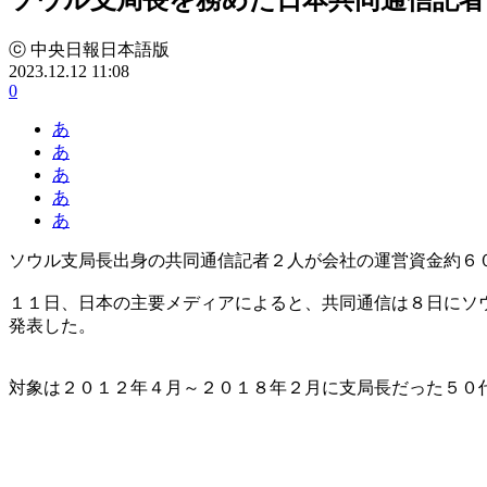
ⓒ 中央日報日本語版
2023.12.12 11:08
0
あ
あ
あ
あ
あ
ソウル支局長出身の共同通信記者２人が会社の運営資金約６
１１日、日本の主要メディアによると、共同通信は８日にソ
発表した。
対象は２０１２年４月～２０１８年２月に支局長だった５０