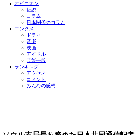
オピニオン
社説
コラム
日本関係のコラム
エンタメ
ドラマ
音楽
映画
アイドル
芸能一般
ランキング
アクセス
コメント
みんなの感想
ソウル支局長を務めた日本共同通信記者