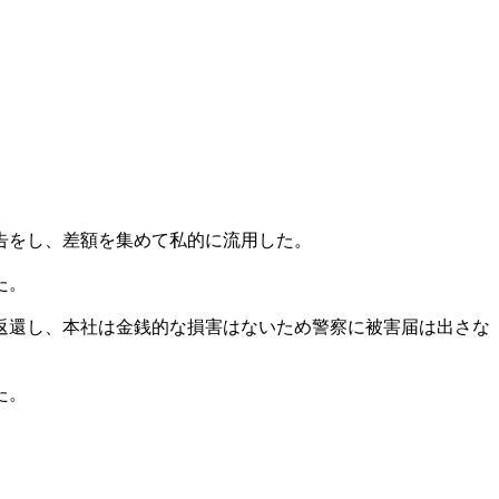
告をし、差額を集めて私的に流用した。
た。
返還し、本社は金銭的な損害はないため警察に被害届は出さな
た。