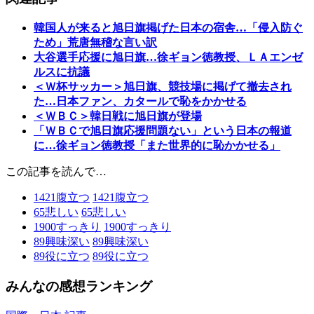
韓国人が来ると旭日旗掲げた日本の宿舎…「侵入防ぐ
ため」荒唐無稽な言い訳
大谷選手応援に旭日旗…徐ギョン徳教授、ＬＡエンゼ
ルスに抗議
＜Ｗ杯サッカー＞旭日旗、競技場に掲げて撤去され
た…日本ファン、カタールで恥をかかせる
＜ＷＢＣ＞韓日戦に旭日旗が登場
「ＷＢＣで旭日旗応援問題ない」という日本の報道
に…徐ギョン徳教授「また世界的に恥かかせる」
この記事を読んで…
1421
腹立つ
1421
腹立つ
65
悲しい
65
悲しい
1900
すっきり
1900
すっきり
89
興味深い
89
興味深い
89
役に立つ
89
役に立つ
みんなの感想ランキング