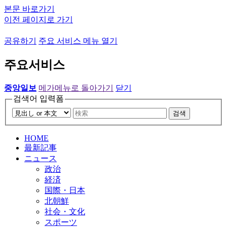
본문 바로가기
이전 페이지로 가기
공유하기
주요 서비스 메뉴 열기
주요서비스
중앙일보
메가메뉴로 돌아가기
닫기
검색어 입력폼
검색
HOME
最新記事
ニュース
政治
経済
国際・日本
北朝鮮
社会・文化
スポーツ