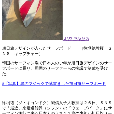
사진 크게보기
旭日旗デザインが入ったサーフボード ［徐坰徳教授 Ｓ
ＮＳ キャプチャー］
韓国のサーフィン場で日本人の少年が旭日旗デザインのサー
フボードに乗り、周囲のサーファーらの抗議で制裁を受け
た。
#【写真】黒のマジックで落書きした旭日旗サーフボード
徐坰徳（ソ・ギョンドク）誠信女子大教授は２６日、ＳＮＳ
で「最近、京畿道始興（シフン）の『ウェーブパーク』にサ
ーフィン旅行に来た日本人のうち１１歳の少年が旭日旗サー