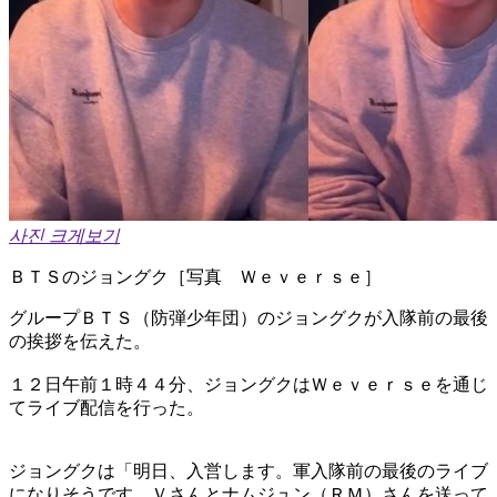
사진 크게보기
ＢＴＳのジョングク［写真 Ｗｅｖｅｒｓｅ］
グループＢＴＳ（防弾少年団）のジョングクが入隊前の最後
の挨拶を伝えた。
​１２日午前１時４４分、ジョングクはＷｅｖｅｒｓｅを通じ
てライブ配信を行った。
​ジョングクは「明日、入営します。軍入隊前の最後のライブ
になりそうです。Ｖさんとナムジュン（ＲＭ）さんを送って