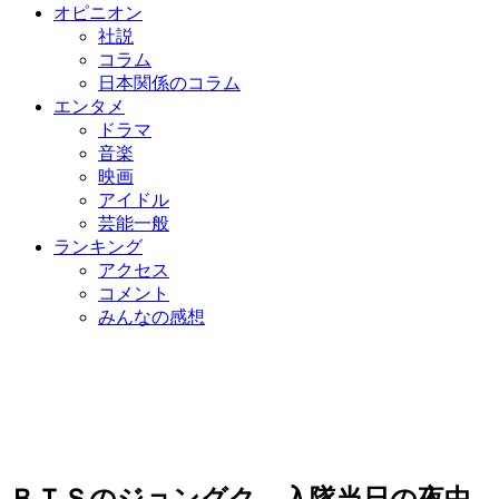
オピニオン
社説
コラム
日本関係のコラム
エンタメ
ドラマ
音楽
映画
アイドル
芸能一般
ランキング
アクセス
コメント
みんなの感想
ＢＴＳのジョングク、入隊当日の夜中