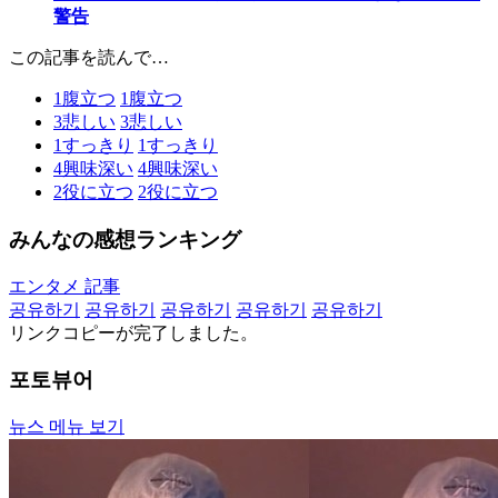
警告
この記事を読んで…
1
腹立つ
1
腹立つ
3
悲しい
3
悲しい
1
すっきり
1
すっきり
4
興味深い
4
興味深い
2
役に立つ
2
役に立つ
みんなの感想ランキング
エンタメ 記事
공유하기
공유하기
공유하기
공유하기
공유하기
リンクコピーが完了しました。
포토뷰어
뉴스 메뉴 보기