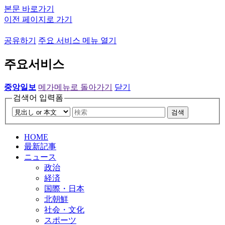
본문 바로가기
이전 페이지로 가기
공유하기
주요 서비스 메뉴 열기
주요서비스
중앙일보
메가메뉴로 돌아가기
닫기
검색어 입력폼
검색
HOME
最新記事
ニュース
政治
経済
国際・日本
北朝鮮
社会・文化
スポーツ