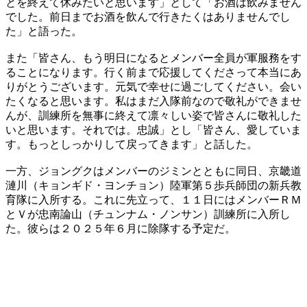
とを終えて休みたいと思います」として「お酒は飲みません
でした。前日までお酒を飲んで行きたくはありませんでし
た」と語った。
​また「皆さん、もう明日になるとメンバー全員が軍服務をす
ることになります。行く前まで応援してくださって本当にあ
りがとうございます。元気で幸せに過ごしてください。会い
たくなると思います。私はまだ入隊前なので敬礼ができませ
んが、訓練所を無事に終えて凛々しい姿で皆さんに敬礼した
いと思います。それでは。忠誠」とし「皆さん、愛していま
す。もっとしっかりして戻ってきます」と話した。
​一方、ジョングクはメンバーのジミンとともに同日、京畿道
漣川（キョンギド・ヨンチョン）陸軍第５歩兵師団の新兵教
育隊に入所する。これに先立って、１１日にはメンバーＲＭ
とＶが忠南論山（チュンナム・ノンサン）訓練所に入所し
た。彼らは２０２５年６月に除隊する予定だ。