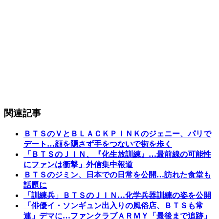
関連記事
ＢＴＳのＶとＢＬＡＣＫＰＩＮＫのジェニー、パリで
デート…顔を隠さず手をつないで街を歩く
「ＢＴＳのＪＩＮ、『化生放訓練』…最前線の可能性
にファンは衝撃」外信集中報道
ＢＴＳのジミン、日本での日常を公開…訪れた食堂も
話題に
「訓練兵」ＢＴＳのＪＩＮ…化学兵器訓練の姿を公開
「俳優イ・ソンギュン出入りの風俗店、ＢＴＳも常
連」デマに…ファンクラブＡＲＭＹ「最後まで追跡」