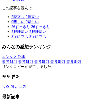
この記事を読んで…
2
腹立つ
2
腹立つ
0
悲しい
0
悲しい
26
すっきり
26
すっきり
5
興味深い
5
興味深い
3
役に立つ
3
役に立つ
みんなの感想ランキング
エンタメ 記事
공유하기
공유하기
공유하기
공유하기
공유하기
リンクコピーが完了しました。
포토뷰어
뉴스 메뉴 보기
最新記事