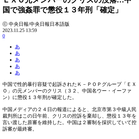
国で強姦罪で懲役１３年刑「確定」
ⓒ 中央日報/中央日報日本語版
2023.11.25 13:59
0
あ
あ
あ
あ
あ
中国で性的暴行容疑で起訴されたＫ－ＰＯＰグループ「ＥＸ
Ｏ」の元メンバーのクリス（３２、中国名ウー・イーファ
ン）に懲役１３年刑が確定した。
中国メディアの２４日の報道によると、北京市第３中級人民
裁判所はこの日午前、クリスの控訴を棄却し、懲役１３年を
言い渡した原審を維持した。中国は２審制を採択していて控
訴審が最終審。