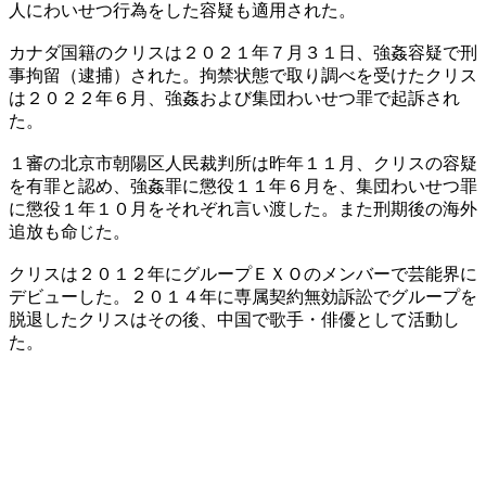
人にわいせつ行為をした容疑も適用された。
カナダ国籍のクリスは２０２１年７月３１日、強姦容疑で刑
事拘留（逮捕）された。拘禁状態で取り調べを受けたクリス
は２０２２年６月、強姦および集団わいせつ罪で起訴され
た。
１審の北京市朝陽区人民裁判所は昨年１１月、クリスの容疑
を有罪と認め、強姦罪に懲役１１年６月を、集団わいせつ罪
に懲役１年１０月をそれぞれ言い渡した。また刑期後の海外
追放も命じた。
クリスは２０１２年にグループＥＸＯのメンバーで芸能界に
デビューした。２０１４年に専属契約無効訴訟でグループを
脱退したクリスはその後、中国で歌手・俳優として活動し
た。