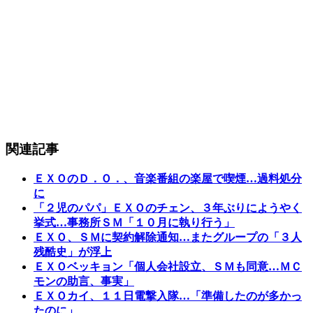
関連記事
ＥＸＯのＤ．Ｏ．、音楽番組の楽屋で喫煙…過料処分
に
「２児のパパ」ＥＸＯのチェン、３年ぶりにようやく
挙式…事務所ＳＭ「１０月に執り行う」
ＥＸＯ、ＳＭに契約解除通知…またグループの「３人
残酷史」が浮上
ＥＸＯベッキョン「個人会社設立、ＳＭも同意…ＭＣ
モンの助言、事実」
ＥＸＯカイ、１１日電撃入隊…「準備したのが多かっ
たのに」