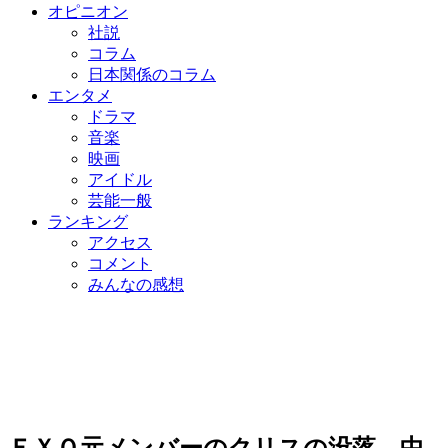
オピニオン
社説
コラム
日本関係のコラム
エンタメ
ドラマ
音楽
映画
アイドル
芸能一般
ランキング
アクセス
コメント
みんなの感想
ＥＸＯ元メンバーのクリスの没落…中