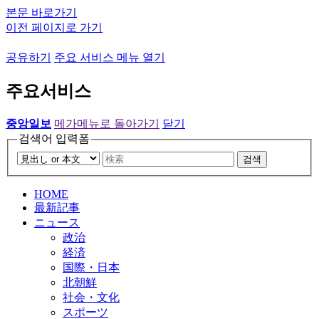
본문 바로가기
이전 페이지로 가기
공유하기
주요 서비스 메뉴 열기
주요서비스
중앙일보
메가메뉴로 돌아가기
닫기
검색어 입력폼
검색
HOME
最新記事
ニュース
政治
経済
国際・日本
北朝鮮
社会・文化
スポーツ