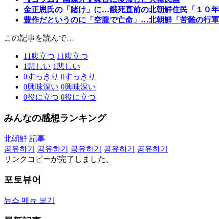
金正恩氏の「賭け」に…餓死直前の北朝鮮住民「１０年
豊作だというのに「空腹で亡命」…北朝鮮「苦難の行軍
この記事を読んで…
11
腹立つ
11
腹立つ
1
悲しい
1
悲しい
0
すっきり
0
すっきり
0
興味深い
0
興味深い
0
役に立つ
0
役に立つ
みんなの感想ランキング
北朝鮮 記事
공유하기
공유하기
공유하기
공유하기
공유하기
リンクコピーが完了しました。
포토뷰어
뉴스 메뉴 보기