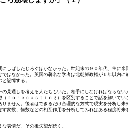
問にしばしたじろぐほかなかった。世紀末の９０年代、主に米
けではなかった。英国の著名な学者は北朝鮮政権が５年以内に
のと記憶する。
一の見通しを考える人たちもいた。相手にしなければならない
想（ｆｏｒｅｃａｓｔｉｎｇ）を区別することで話を解いてい
ありません。後者はできるだけ合理的な方式で現実を分析し未
ぼす変数、恒数などの相互作用を分析してみればある程度将来
うな表情だ。その後失望が続く。