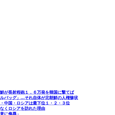
鮮が長射程砲１．６万発を韓国に撃てば
ルバッグ」…それ自体が北朝鮮の人権惨状
・中国・ロシアは最下位１・２・３位
なくロシアを訪れた理由
意に侮辱」