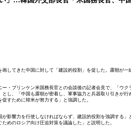
を画してきた中国に対して「建設的役割」を促した。露朝が一
ニー・ブリンケン米国務長官との会談後の記者会見で、「ウク
」とし、「中国も露朝が密着し、軍事協力と兵器取り引きが行
を促すために韓米が努力する」と強調した。
国が影響力を行使しなければならず、建設的役割を強調する」
ぐためのロシア向け圧迫対策を議論した」と説明した。