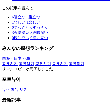
この記事を読んで…
6
腹立つ
6
腹立つ
1
悲しい
1
悲しい
0
すっきり
0
すっきり
3
興味深い
3
興味深い
0
役に立つ
0
役に立つ
みんなの感想ランキング
国際・日本 記事
공유하기
공유하기
공유하기
공유하기
공유하기
リンクコピーが完了しました。
포토뷰어
뉴스 메뉴 보기
最新記事