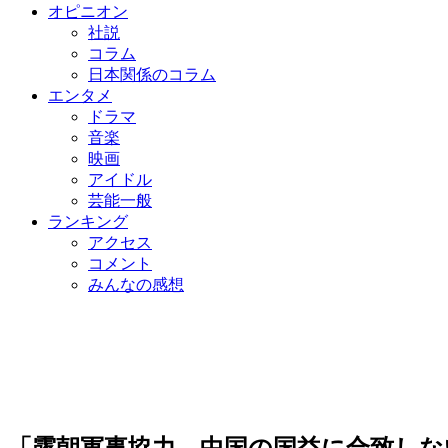
オピニオン
社説
コラム
日本関係のコラム
エンタメ
ドラマ
音楽
映画
アイドル
芸能一般
ランキング
アクセス
コメント
みんなの感想
「露朝軍事協力、中国の国益に合致しな