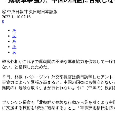
ⓒ 中央日報/中央日報日本語版
2023.11.10 07:16
0
あ
あ
あ
あ
あ
韓米外相がこれまで露朝間の不法な軍事協力を傍観して一線
ない」と指摘したためだ。
９日、朴振（パク・ジン）外交部長官は前日訪韓したアント
事協力によって緊張が高まると、中国の国益にも役立たない
露間の）危険な取り引きが行われないように（中国の）役割
ブリンケン長官も「北朝鮮が危険な行動から足を引くよう中
に支援する技術を綿密に観察する」とし「軍事技術移転を防