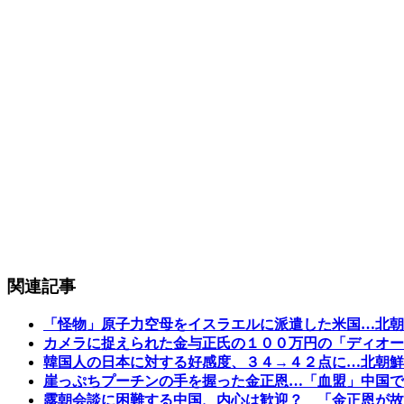
関連記事
「怪物」原子力空母をイスラエルに派遣した米国…北朝
カメラに捉えられた金与正氏の１００万円の「ディオー
韓国人の日本に対する好感度、３４→４２点に…北朝鮮
崖っぷちプーチンの手を握った金正恩…「血盟」中国で
露朝会談に困難する中国、内心は歓迎？ 「金正恩が故