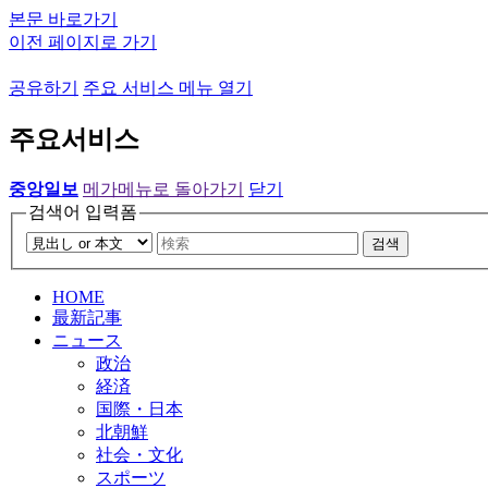
본문 바로가기
이전 페이지로 가기
공유하기
주요 서비스 메뉴 열기
주요서비스
중앙일보
메가메뉴로 돌아가기
닫기
검색어 입력폼
검색
HOME
最新記事
ニュース
政治
経済
国際・日本
北朝鮮
社会・文化
スポーツ