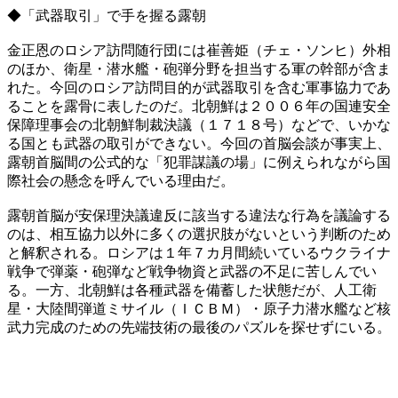
◆「武器取引」で手を握る露朝
金正恩のロシア訪問随行団には崔善姫（チェ・ソンヒ）外相
のほか、衛星・潜水艦・砲弾分野を担当する軍の幹部が含ま
れた。今回のロシア訪問目的が武器取引を含む軍事協力であ
ることを露骨に表したのだ。北朝鮮は２００６年の国連安全
保障理事会の北朝鮮制裁決議（１７１８号）などで、いかな
る国とも武器の取引ができない。今回の首脳会談が事実上、
露朝首脳間の公式的な「犯罪謀議の場」に例えられながら国
際社会の懸念を呼んでいる理由だ。
露朝首脳が安保理決議違反に該当する違法な行為を議論する
のは、相互協力以外に多くの選択肢がないという判断のため
と解釈される。ロシアは１年７カ月間続いているウクライナ
戦争で弾薬・砲弾など戦争物資と武器の不足に苦しんでい
る。一方、北朝鮮は各種武器を備蓄した状態だが、人工衛
星・大陸間弾道ミサイル（ＩＣＢＭ）・原子力潜水艦など核
武力完成のための先端技術の最後のパズルを探せずにいる。