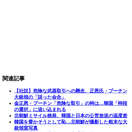
関連記事
【社説】危険な武器取引への懸念、正恩氏・プーチン
大統領の「誤った会合」
金正恩・プーチン「危険な取引」の時は…韓国「特段
の選択」に追い込まれる
北朝鮮ミサイル挑発、韓国と日本の公営放送の温度差
韓国を脅かそうとして恥…北朝鮮が撮影した粗末な大
統領室写真