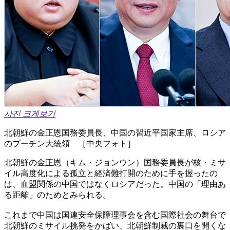
사진 크게보기
北朝鮮の金正恩国務委員長、中国の習近平国家主席、ロシア
のプーチン大統領 ［中央フォト］
北朝鮮の金正恩（キム・ジョンウン）国務委員長が核・ミサ
イル高度化による孤立と経済難打開のために手を握ったの
は、血盟関係の中国ではなくロシアだった。中国の「理由あ
る距離」のためとみられる。
これまで中国は国連安全保障理事会を含む国際社会の舞台で
北朝鮮のミサイル挑発をかばい、北朝鮮制裁の裏口を開くな