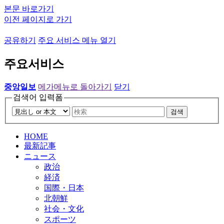
본문 바로가기
이전 페이지로 가기
공유하기
주요 서비스 메뉴 열기
주요서비스
중앙일보
메가메뉴로 돌아가기
닫기
검색어 입력폼
검색
HOME
最新記事
ニュース
政治
経済
国際・日本
北朝鮮
社会・文化
スポーツ