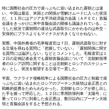
特に国際社会の圧力で崖っぷちに追い込まれた露朝とは違
い、中国は最近、米国との関係が雪解けムードに入った状況
だ。１１月にはアジア太平洋経済協力会議（ＡＰＥＣ）首脳
会議をきっかけに米中首脳会談の開催も議論されている。こ
うした状況で露朝間の違法な武器取引にかかわるのは外交・
安保的にプラスよりもマイナスが大きくなりかねない。
実際、中国外務省の毛寧報道官は７日、露朝武器取引に対す
る立場を尋ねる質問に「把握していない」「露朝関係に関す
る質問には論評しない」などとコメントした。毛報道官は１
２日の定例記者会見でも露朝首脳会談について「北朝鮮指導
者のロシア訪問に関することは北朝鮮とロシアのスケジュー
ル」とし、状況を観望する立場で一貫した。
半面、ウクライナ侵略戦争による国際社会の圧力と制裁で崖
っぷちに追い込まれたロシアのプーチン大統領は金正恩との
戦略的提携をためらわなかった。北朝鮮もロシアが差し出し
た手を握って呼応した。１２日に専用防弾列車「太陽号」に
乗ってロシアに到着した金正恩は、数日以内にプーチン大統
領と首脳会談をすると予想される。