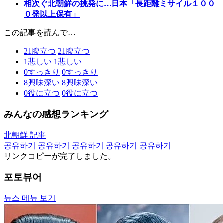
相次ぐ北朝鮮の挑発に…日本「長距離ミサイル１００
０発以上保有」
この記事を読んで…
21
腹立つ
21
腹立つ
1
悲しい
1
悲しい
0
すっきり
0
すっきり
8
興味深い
8
興味深い
0
役に立つ
0
役に立つ
みんなの感想ランキング
北朝鮮 記事
공유하기
공유하기
공유하기
공유하기
공유하기
リンクコピーが完了しました。
포토뷰어
뉴스 메뉴 보기