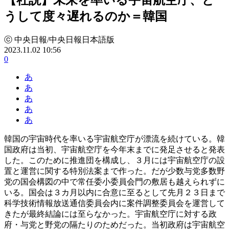
うして度々遅れるのか＝韓国
ⓒ 中央日報/中央日報日本語版
2023.11.02 10:56
0
あ
あ
あ
あ
あ
韓国の宇宙時代を率いる宇宙航空庁が漂流を続けている。韓
国政府は当初、宇宙航空庁を今年末までに発足させると発表
した。このために推進団を構成し、３月には宇宙航空庁の設
置と運営に関する特別法案まで作った。だが少数与党多数野
党の国会構図の中で常任委小委員会門の敷居も越えられずに
いる。国会は３カ月以内に合意に至るとして先月２３日まで
科学技術情報放送通信委員会内に案件調整委員会を運営して
きたが最終結論には至らなかった。宇宙航空庁に対する政
府・与党と野党の隔たりのためだった。当初政府は宇宙航空