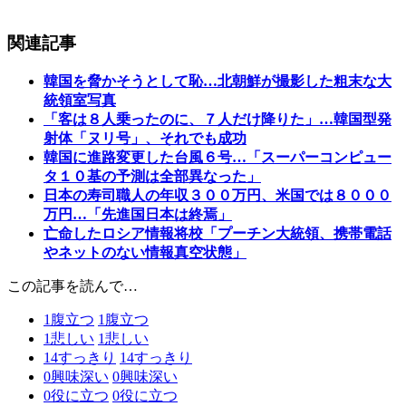
関連記事
韓国を脅かそうとして恥…北朝鮮が撮影した粗末な大
統領室写真
「客は８人乗ったのに、７人だけ降りた」…韓国型発
射体「ヌリ号」、それでも成功
韓国に進路変更した台風６号…「スーパーコンピュー
タ１０基の予測は全部異なった」
日本の寿司職人の年収３００万円、米国では８０００
万円…「先進国日本は終焉」
亡命したロシア情報将校「プーチン大統領、携帯電話
やネットのない情報真空状態」
この記事を読んで…
1
腹立つ
1
腹立つ
1
悲しい
1
悲しい
14
すっきり
14
すっきり
0
興味深い
0
興味深い
0
役に立つ
0
役に立つ