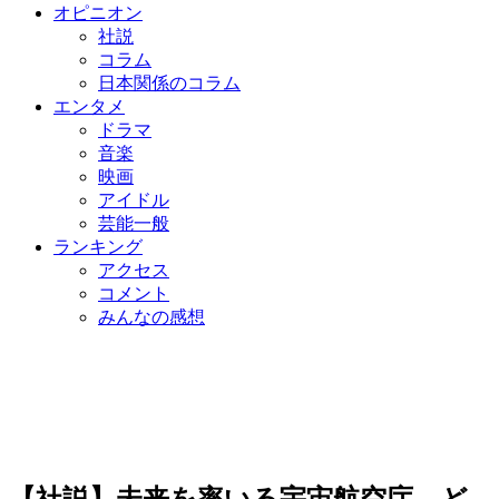
オピニオン
社説
コラム
日本関係のコラム
エンタメ
ドラマ
音楽
映画
アイドル
芸能一般
ランキング
アクセス
コメント
みんなの感想
【社説】未来を率いる宇宙航空庁、ど