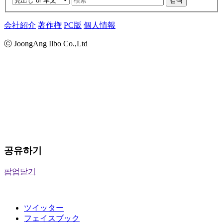
검색
会社紹介
著作権
PC版
個人情報
ⓒ JoongAng Ilbo Co.,Ltd
공유하기
팝업닫기
ツイッター
フェイスブック