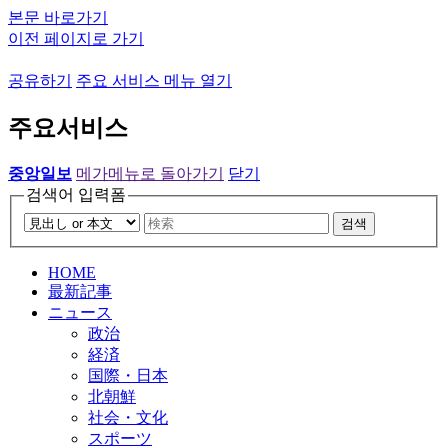
본문 바로가기
이전 페이지로 가기
공유하기
주요 서비스 메뉴 열기
주요서비스
중앙일보
메가메뉴로 돌아가기
닫기
검색어 입력폼
검색
HOME
最新記事
ニュース
政治
経済
国際・日本
北朝鮮
社会・文化
スポーツ