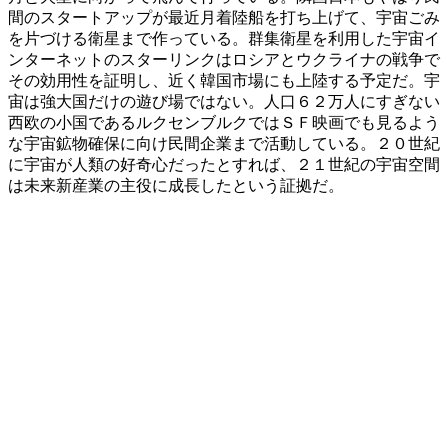
間のスタートアップが最近月着陸船を打ち上げて、宇宙ごみ
を片づける衛星まで作っている。群集衛星を利用した宇宙イ
ンターネットのスターリンクはロシアとウクライナの戦争で
その効用性を証明し、近く韓国市場にも上陸する予定だ。宇
宙は強大国だけの遊び場ではない。人口６２万人にすぎない
西欧の小国であるルクセンブルクではＳＦ映画でも見るよう
な宇宙鉱物確保に向け民間企業まで活動している。２０世紀
に宇宙が人類の好奇心だったとすれば、２１世紀の宇宙空間
は未来新産業の主役に成長したという証拠だ。