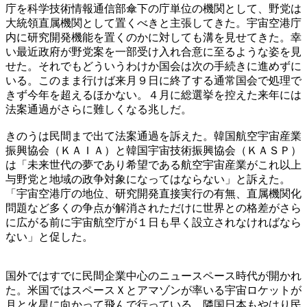
庁を科学技術情報通信部傘下の庁単位の機関として、野党は
大統領直属機関として置くべきと主張してきた。宇宙空港庁
内に研究開発機能を置くのかに対しても溝を見せてきた。幸
い最近政府が野党案を一部受け入れ合意に至るような姿を見
せた。それでもどういうわけか国会は次の手続きに進めずに
いる。このまま行けば来月９日に終了する通常国会で処理で
きず今年を超えるほかない。４月に総選挙を控えた来年には
法案通過がさらに難しくなる兆しだ。
きのうは民間まで出て法案通過を訴えた。韓国航空宇宙産業
振興協会（ＫＡＩＡ）と韓国宇宙技術振興協会（ＫＡＳＰ）
は「未来世代の夢であり希望である航空宇宙産業がこれ以上
与野党と地域の政争対象になってはならない」と訴えた。
「宇宙空港庁の地位、研究開発直接実行の有無、直属機関化
問題など多くの争点が解消されただけに世界との格差がさら
に広がる前に宇宙航空庁が１日も早く設立されなければなら
ない」と促した。
国外ではすでに民間企業中心のニュースペース時代が開かれ
た。米国ではスペースＸとアマゾンが率いる宇宙ロケットが
月と火星に向かって飛んで行っている。隣国日本もやはり民