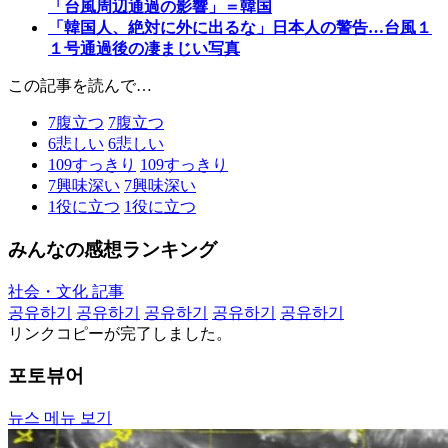
「台風周辺通過の影響」＝韓国
「韓国人、絶対に外に出るな」日本人の警告…台風１
１号通過後の凄まじい写真
この記事を読んで…
7
腹立つ
7
腹立つ
6
悲しい
6
悲しい
109
すっきり
109
すっきり
7
興味深い
7
興味深い
1
役に立つ
1
役に立つ
みんなの感想ランキング
社会・文化 記事
공유하기
공유하기
공유하기
공유하기
공유하기
リンクコピーが完了しました。
포토뷰어
뉴스 메뉴 보기