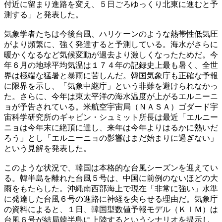
付近に留まり進路を変え、５日ごろゆっくり北東に進むと予
測する」と発表した。
気象学者たちは今後台風、ハリケーンのような熱帯性低気圧
がより頻繁に、強く発達すると予測している。海水がさらに
暖かくなるなど気候変動が過去より激しくなったためだ。今
年６月の地球平均気温は１７４年の記録史上最も暑く、全世
界は極端な猛暑と暴雨に苦しんだ。韓国気象庁も正確な予報
に限界を示し、「気象中継庁」という非難を避けられなかっ
た。さらに、今年は東太平洋の海水温度が上がるエルニーニ
ョが予告されている。米航空宇宙局（ＮＡＳＡ）ゴダード宇
宙科学研究所のギャビン・シュミット所長は最近「エルニー
ニョは今年末に絶頂に達し、来年は今年よりはるかに熱いだ
ろう」とし「エルニーニョの影響はまだ始まりに過ぎない」
という見解を発表した。
このような状況で、韓国は本格的な台風シーズンを迎えてい
る。韓半島を離れた台風５号は、中国に前例のないほどの大
雨をもたらした。沖縄南西部海上で現在「非常に強い」水準
に発達した台風６号の進路に神経を尖らせる理由だ。気象庁
の資料によると、１日、韓国型数値予報モデル（ＫＩＭ）は
台風６号が結局韓半島に上陸するというシナリオを提示し