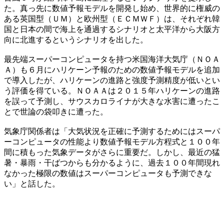
た。真っ先に数値予報モデルを開発し始め、世界的に権威の
ある英国型（ＵＭ）と欧州型（ＥＣＭＷＦ）は、それぞれ韓
国と日本の間で海上を通過するシナリオと太平洋から大阪方
向に北進するというシナリオを出した。
最先端スーパーコンピュータを持つ米国海洋大気庁（ＮＯＡ
Ａ）も６月にハリケーン予報のための数値予報モデルを追加
で導入したが、ハリケーンの進路と強度予測精度が低いとい
う評価を得ている。ＮＯＡＡは２０１５年ハリケーンの進路
を誤って予測し、サウスカロライナが大きな水害に遭ったこ
とで世論の袋叩きに遭った。
気象庁関係者は「大気状況を正確に予測するためにはスーパ
ーコンピュータの性能より数値予報モデル方程式と１００年
間に積もった気象データがさらに重要だ。しかし、最近の猛
暑・暴雨・干ばつからも分かるように、過去１００年間現れ
なかった極限の数値はスーパーコンピュータも予測できな
い」と話した。