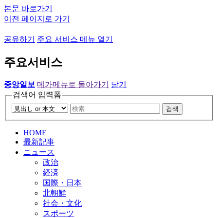
본문 바로가기
이전 페이지로 가기
공유하기
주요 서비스 메뉴 열기
주요서비스
중앙일보
메가메뉴로 돌아가기
닫기
검색어 입력폼
검색
HOME
最新記事
ニュース
政治
経済
国際・日本
北朝鮮
社会・文化
スポーツ