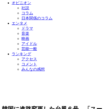
オピニオン
社説
コラム
日本関係のコラム
エンタメ
ドラマ
音楽
映画
アイドル
芸能一般
ランキング
アクセス
コメント
みんなの感想
韓国に進路変更した台風６号…「スー