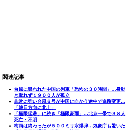
関連記事
台風に襲われた中国の列車「恐怖の３０時間」…身動
き取れず１９００人が孤立
非常に強い台風６号が中国に向かう途中で進路変更…
「韓日方向に北上」
「極限猛暑」に続き「極限豪雨」…北京一帯で３８人
死亡・不明
梅雨は終わったが５００ミリ水爆弾…気象庁も驚いた