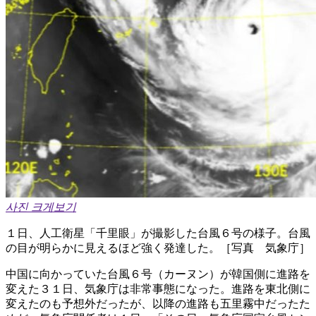
사진 크게보기
１日、人工衛星「千里眼」が撮影した台風６号の様子。台風
の目が明らかに見えるほど強く発達した。［写真 気象庁］
中国に向かっていた台風６号（カーヌン）が韓国側に進路を
変えた３１日、気象庁は非常事態になった。進路を東北側に
変えたのも予想外だったが、以降の進路も五里霧中だったた