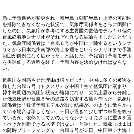
急に予想進路が変更され、韓半島（朝鮮半島）上陸の可能性
を排除できなくなった状況で、気象庁関係者をさらに困難に
したのは、気象庁が参考にする主要国の数値モデル１０個の
台風終着地シナリオがそれぞれ異なる結論を下したことだっ
た。気象庁関係者は「台風６号が中国に上陸するというシナ
リオから日本九州南部の海上を通るというシナリオまで予測
範囲が前例になく広かった」と話した。予報官は予測モデル
を再評価する過程を経て、予報内容を決めなければならな
い。
気象庁を困惑させた理由は様々だった。中国に多くの被害を
残した台風５号（トクスリ）が中国上空で低気圧に弱まり、
韓半島周辺の気圧計状況が複雑になり、大気上層から分離し
た低気圧渦が台風６号の進路を妨害する風を作った。気象庁
関係者は「数値予報モデルが出す結果がこのように散らかっ
ている場合は珍しくない。一日が過ぎて少しずつ結果を絞っ
ているが、依然としてどのようなシナリオにさらに重きを置
くべきか判断できる水準ではない」と話した。気象庁は１日
の随時ブリーフィングで「台風６号が３日、中国東シナ海上