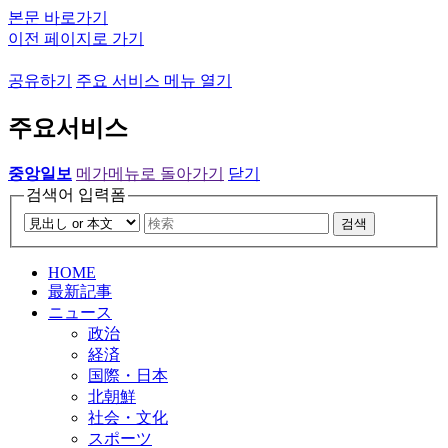
본문 바로가기
이전 페이지로 가기
공유하기
주요 서비스 메뉴 열기
주요서비스
중앙일보
메가메뉴로 돌아가기
닫기
검색어 입력폼
검색
HOME
最新記事
ニュース
政治
経済
国際・日本
北朝鮮
社会・文化
スポーツ