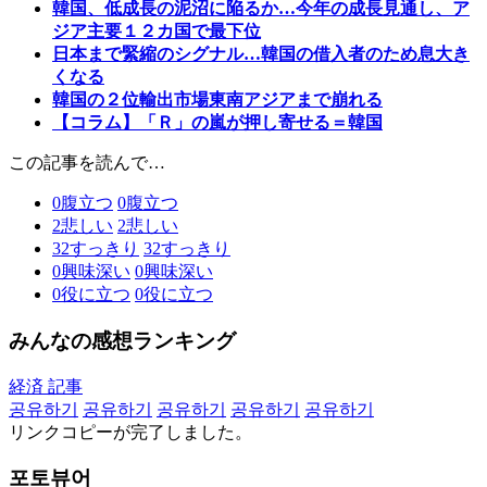
韓国、低成長の泥沼に陥るか…今年の成長見通し、ア
ジア主要１２カ国で最下位
日本まで緊縮のシグナル…韓国の借入者のため息大き
くなる
韓国の２位輸出市場東南アジアまで崩れる
【コラム】「Ｒ」の嵐が押し寄せる＝韓国
この記事を読んで…
0
腹立つ
0
腹立つ
2
悲しい
2
悲しい
32
すっきり
32
すっきり
0
興味深い
0
興味深い
0
役に立つ
0
役に立つ
みんなの感想ランキング
経済 記事
공유하기
공유하기
공유하기
공유하기
공유하기
リンクコピーが完了しました。
포토뷰어