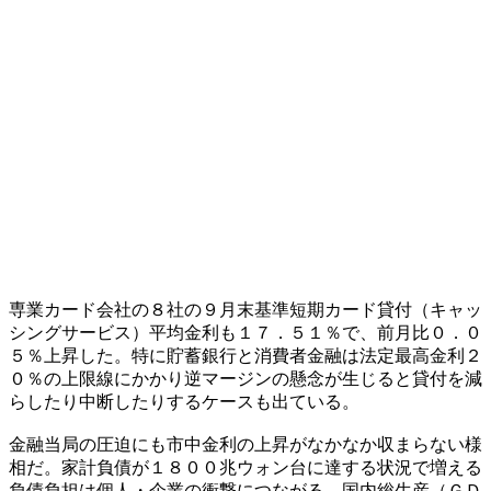
専業カード会社の８社の９月末基準短期カード貸付（キャッ
シングサービス）平均金利も１７．５１％で、前月比０．０
５％上昇した。特に貯蓄銀行と消費者金融は法定最高金利２
０％の上限線にかかり逆マージンの懸念が生じると貸付を減
らしたり中断したりするケースも出ている。
金融当局の圧迫にも市中金利の上昇がなかなか収まらない様
相だ。家計負債が１８００兆ウォン台に達する状況で増える
負債負担は個人・企業の衝撃につながる。国内総生産（ＧＤ