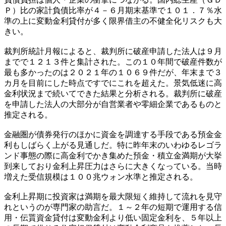
Ｐ）比の家計負債比率が４－６月期末基準で１０１．７％水
準の上に変動金利貸付が多く限界借主の不健全化リスクも大
きい。
裁判所統計月報によると、裁判所に破産申請した法人は９月
までで１２１３件と集計された。この１０年間で破産件数が
最も多かったのは２０２１年の１０６９件だが、年末まで３
カ月を目前にした時点ですでにこれを超えた。景気低迷に高
金利状況まで続いてできた結果と分析される。裁判所に破産
を申請した法人の大部分が自営業者や零細企業であるものと
推定される。
金融圏が債券発行のほかに資金を調達する手段である預金金
利もしばらく上がる見通しだ。特に昨年末のいわゆるレゴラ
ンド事態の際に高金利でかき集めた預金・積立金満期が大挙
到来しており金利上昇圧力はさらに大きくなっている。当時
増えた受信規模は１００兆ウォン水準と推定される。
金利上昇期に投資家は満期を最大限短く維持して流れを見守
れというのが専門家の助言だ。１～２年の短期で運用する信
用・伝貰資金貸付は変動金利より低い固定金利を、５年以上