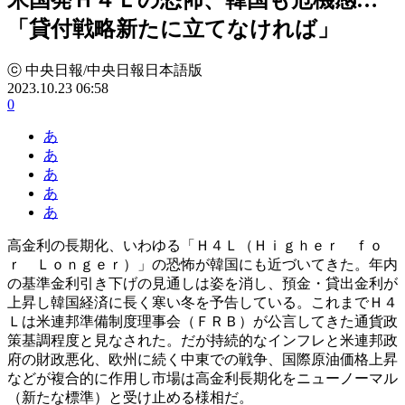
「貸付戦略新たに立てなければ」
ⓒ 中央日報/中央日報日本語版
2023.10.23 06:58
0
あ
あ
あ
あ
あ
高金利の長期化、いわゆる「Ｈ４Ｌ（Ｈｉｇｈｅｒ ｆｏ
ｒ Ｌｏｎｇｅｒ）」の恐怖が韓国にも近づいてきた。年内
の基準金利引き下げの見通しは姿を消し、預金・貸出金利が
上昇し韓国経済に長く寒い冬を予告している。これまでＨ４
Ｌは米連邦準備制度理事会（ＦＲＢ）が公言してきた通貨政
策基調程度と見なされた。だが持続的なインフレと米連邦政
府の財政悪化、欧州に続く中東での戦争、国際原油価格上昇
などが複合的に作用し市場は高金利長期化をニューノーマル
（新たな標準）と受け止める様相だ。