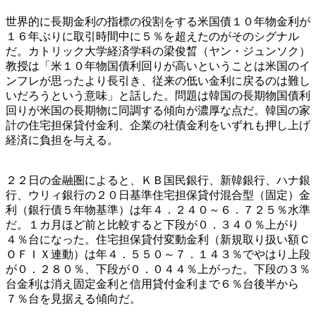
世界的に長期金利の指標の役割をする米国債１０年物金利が
１６年ぶりに取引時間中に５％を超えたのがそのシグナル
だ。カトリック大学経済学科の梁俊晳（ヤン・ジュンソク）
教授は「米１０年物国債利回りが高いということは米国のイ
ンフレが思ったより長引き、従来の低い金利に戻るのは難し
いだろうという意味」と話した。問題は韓国の長期物国債利
回りが米国の長期物に同調する傾向が濃厚な点だ。韓国の家
計の住宅担保貸付金利、企業の社債金利をいずれも押し上げ
経済に負担を与える。
２２日の金融圏によると、ＫＢ国民銀行、新韓銀行、ハナ銀
行、ウリィ銀行の２０日基準住宅担保貸付混合型（固定）金
利（銀行債５年物基準）は年４．２４０～６．７２５％水準
だ。１カ月ほど前と比較すると下段が０．３４０％上がり
４％台になった。住宅担保貸付変動金利（新規取り扱い額Ｃ
ＯＦＩＸ連動）は年４．５５０～７．１４３％でやはり上段
が０．２８０％、下段が０．０４４％上がった。下段の３％
台金利は消え固定金利と信用貸付金利まで６％台後半から
７％台を見据える傾向だ。