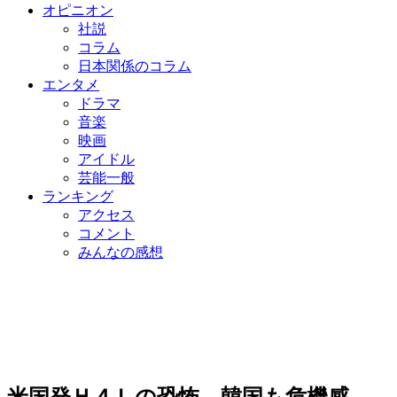
オピニオン
社説
コラム
日本関係のコラム
エンタメ
ドラマ
音楽
映画
アイドル
芸能一般
ランキング
アクセス
コメント
みんなの感想
米国発Ｈ４Ｌの恐怖、韓国も危機感…