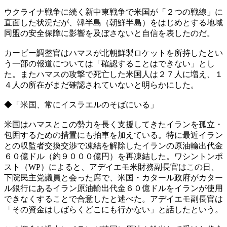
ウクライナ戦争に続く新中東戦争で米国が「２つの戦線」に
直面した状況だが、韓半島（朝鮮半島）をはじめとする地域
同盟の安全保障に影響を及ぼさないと自信を表したのだ。
カービー調整官はハマスが北朝鮮製ロケットを所持したとい
う一部の報道については「確認することはできない」とし
た。またハマスの攻撃で死亡した米国人は２７人に増え、１
４人の所在がまだ確認されていないと明らかにした。
◆「米国、常にイスラエルのそばにいる」
米国はハマスとこの勢力を長く支援してきたイランを孤立・
包囲するための措置にも拍車を加えている。特に最近イラン
との収監者交換交渉で凍結を解除したイランの原油輸出代金
６０億ドル（約９０００億円）を再凍結した。ワシントンポ
スト（WP）によると、アデイエモ米財務副長官はこの日、
下院民主党議員と会った席で、米国・カタール政府がカター
ル銀行にあるイラン原油輸出代金６０億ドルをイランが使用
できなくすることで合意したと述べた。アデイエモ副長官は
「その資金はしばらくどこにも行かない」と話したという。