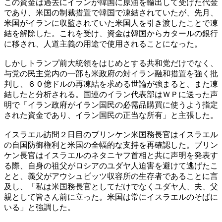
この資金は過去にイランが韓国に原油を輸出して受けた代金
であり、米国の制裁措置で韓国で凍結されていたが、先月、
米国がイランに収監されていた米国人を引き渡したことで凍
結を解除した。これを受け、資金は韓国からカタールの銀行
に移され、人道主義の用途で使用されることになった。
しかしトランプ前大統領をはじめとする共和党だけでなく、
与党の民主党内の一部も米政府の対イラン融和措置を強く批
判し、６０億ドルの再凍結を求める世論が強まると、また凍
結したと分析される。国連のイラン代表部はＷＰに送った声
明で「イラン政府がイラン国民の必需品購買に使うよう指定
された資金であり、イラン国民の正当な所有」と主張した。
イスラエル訪問２日目のブリンケン米国務長官はイスラエル
の自国防御権利と米国の全幅的な支持を再確認した。ブリン
ケン長官はイスラエルのネタニヤフ首相と共に声明を発表す
る際、自身の祖父がロシアのユダヤ人迫害を避けて逃げたこ
とと、義父がアウシュビッツ収容所の生存者であることに言
及し、「私は米国務長官としてだけでなくユダヤ人、夫、父
親として皆さん前に立った。米国は常にイスラエルのそばに
いる」と強調した。