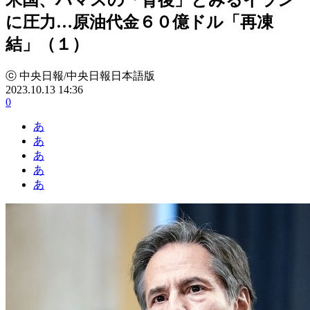
に圧力…原油代金６０億ドル「再凍
結」（１）
ⓒ 中央日報/中央日報日本語版
2023.10.13 14:36
0
あ
あ
あ
あ
あ