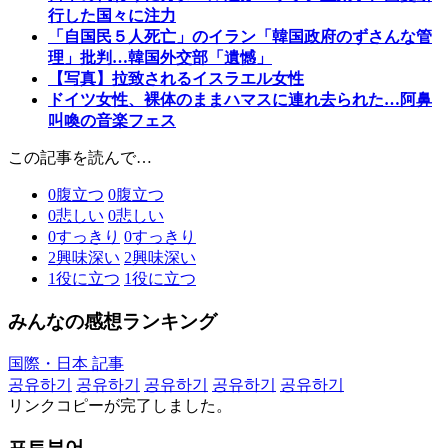
行した国々に注力
「自国民５人死亡」のイラン「韓国政府のずさんな管
理」批判…韓国外交部「遺憾」
【写真】拉致されるイスラエル女性
ドイツ女性、裸体のままハマスに連れ去られた…阿鼻
叫喚の音楽フェス
この記事を読んで…
0
腹立つ
0
腹立つ
0
悲しい
0
悲しい
0
すっきり
0
すっきり
2
興味深い
2
興味深い
1
役に立つ
1
役に立つ
みんなの感想ランキング
国際・日本 記事
공유하기
공유하기
공유하기
공유하기
공유하기
リンクコピーが完了しました。
포토뷰어