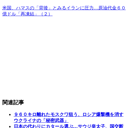
米国、ハマスの「背後」とみるイランに圧力…原油代金６０
億ドル「再凍結」（２）
関連記事
９６０キロ離れたモスクワ狙う、ロシア爆撃機を消す
ウクライナの「秘密武器」
日本の代わりにカタール選ぶ…サウジ皇太子、国交断