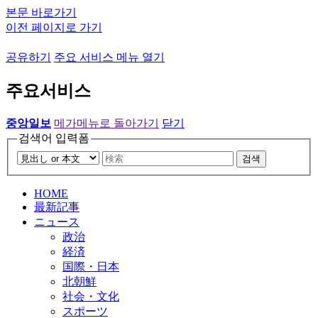
본문 바로가기
이전 페이지로 가기
공유하기
주요 서비스 메뉴 열기
주요서비스
중앙일보
메가메뉴로 돌아가기
닫기
검색어 입력폼
검색
HOME
最新記事
ニュース
政治
経済
国際・日本
北朝鮮
社会・文化
スポーツ