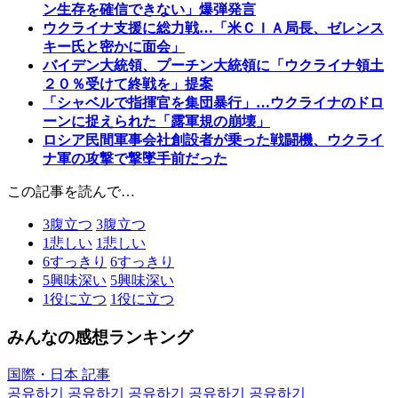
ン生存を確信できない」爆弾発言
ウクライナ支援に総力戦…「米ＣＩＡ局長、ゼレンス
キー氏と密かに面会」
バイデン大統領、プーチン大統領に「ウクライナ領土
２０％受けて終戦を」提案
「シャベルで指揮官を集団暴行」…ウクライナのドロ
ーンに捉えられた「露軍規の崩壊」
ロシア民間軍事会社創設者が乗った戦闘機、ウクライ
ナ軍の攻撃で撃墜手前だった
この記事を読んで…
3
腹立つ
3
腹立つ
1
悲しい
1
悲しい
6
すっきり
6
すっきり
5
興味深い
5
興味深い
1
役に立つ
1
役に立つ
みんなの感想ランキング
国際・日本 記事
공유하기
공유하기
공유하기
공유하기
공유하기