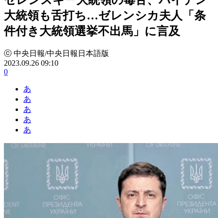
大統領も舌打ち…ゼレンシカ夫人「条
件付き大統領選挙不出馬」に言及
ⓒ 中央日報/中央日報日本語版
2023.09.26 09:10
0
あ
あ
あ
あ
あ