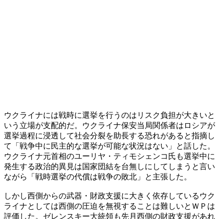
ウクライナには戦時に選挙を行うのはリスク負担が大きいと
いう立場が支配的だ。ウクライナ保安当局関係者はロシアが
選挙過程に浸透して社会分裂を助長する恐れがあると指摘し
て「戦争中に民主的な選挙が可能な状況はない」と話した。
ウクライナ元首相のユーリヤ・ティモシェンコ氏も選挙中に
発生する政治的異見は国家団結を台無しにしてしまうと言い
ながら「戦時選挙の代償は戦争の敗北」と主張した。
しかし西側からの武器・財政支援に大きく依存しているウク
ライナとしては西側の圧迫を無視することは難しいとＷＰは
評価した。ゼレンスキー大統領も先月西側の財政支援があれ