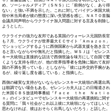
め、ソーシャルメディア（ＳＮＳ）に「前例がなく、あり得
ない」と強い不満を示した。これに対してバイデン米国大統
領や米当局者が彼の態度に深い失望感を感じ、ＮＡＴＯ首脳
会議共同声明からウクライナ加入問題に対する言及を削除し
ようとした。
ウクライナの強力な友邦である英国のウォーレス元国防長官
も７月、ウクライナが世界最大ＥＣサイト「Ａｍａｚｏｎ」
でショッピングするように西側国家から武器支援を急き立て
ると言いながらやや無礼だと指摘した。ＷＳＪは「ゼレンス
キー大統領は直接的な話法で西側世論を味方にして自国で驚
くような支持を得たが、他の世界指導者を危険に陥れて友好
国の不満を買っている」としながら「彼には外交的手腕があ
るが、繰り返し度を越している」と指摘した。
西側の確実な支持がないならゼレンスキー大統領の再選出馬
は順調でない場合もある。ゼレンシカ夫人はこの日報道され
た米国ＣＢＳ放送時事番組『Ｆａｃｅ ｔｈｅ Ｎａｔｉｏ
ｎ』のインタビューでゼレンスキー大統領の再選挑戦に関す
る質問に「我々社会がこれ以上彼に大統領になってほしいと
思わなければ、彼はおそらく出馬しないだろう」と話した。