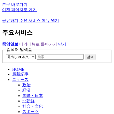
본문 바로가기
이전 페이지로 가기
공유하기
주요 서비스 메뉴 열기
주요서비스
중앙일보
메가메뉴로 돌아가기
닫기
검색어 입력폼
검색
HOME
最新記事
ニュース
政治
経済
国際・日本
北朝鮮
社会・文化
スポーツ