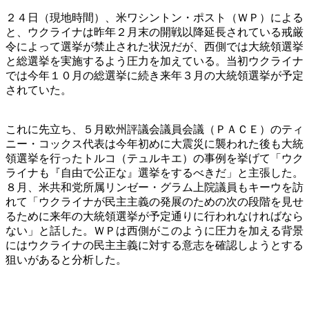
２４日（現地時間）、米ワシントン・ポスト（ＷＰ）による
と、ウクライナは昨年２月末の開戦以降延長されている戒厳
令によって選挙が禁止された状況だが、西側では大統領選挙
と総選挙を実施するよう圧力を加えている。当初ウクライナ
では今年１０月の総選挙に続き来年３月の大統領選挙が予定
されていた。
これに先立ち、５月欧州評議会議員会議（ＰＡＣＥ）のティ
ニー・コックス代表は今年初めに大震災に襲われた後も大統
領選挙を行ったトルコ（テュルキエ）の事例を挙げて「ウク
ライナも『自由で公正な』選挙をするべきだ」と主張した。
８月、米共和党所属リンゼー・グラム上院議員もキーウを訪
れて「ウクライナが民主主義の発展のための次の段階を見せ
るために来年の大統領選挙が予定通りに行われなければなら
ない」と話した。ＷＰは西側がこのように圧力を加える背景
にはウクライナの民主主義に対する意志を確認しようとする
狙いがあると分析した。