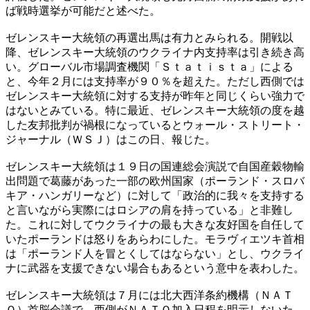
ば戦時選挙が可能だと述べた。
ゼレンスキー大統領の再選出馬は有力とみられる。開戦以
降、ゼレンスキー大統領のウクライナ内支持率は引き続き高
い。グローバル市場調査機関「Ｓｔａｔｉｓｔａ」による
と、今年２月には支持率が９０％を超えた。ただし西側では
ゼレンスキー大統領に対する支持が昨年と同じくらい強力で
はないとみている。特に最近、ゼレンスキー大統領の度を越
した友邦批判が禍根になっているとウォール・ストリート・
ジャーナル（ＷＳＪ）はこの日、報じた。
ゼレンスキー大統領は１９日の国連総会演説で自国産穀物輸
出問題で葛藤があった一部の欧州国家（ポーランド・スロバ
キア・ハンガリーなど）に対して「政治的に我々を支持する
と言いながら実際にはロシアの肩を持っている」と非難し
た。これに対してウクライナの最も大きな友好国を自任して
いたポーランドは怒りをあらわにした。モラヴィエツキ首相
は「ポーランド人を冒とくしてはならない」とし、ウクライ
ナに武器を支援できない場合もあるという意中を表わした。
ゼレンスキー大統領は７月には北大西洋条約機構（ＮＡＴ
Ｏ）首脳会議で、西側がＮＡＴＯ加入日程を明示しないた