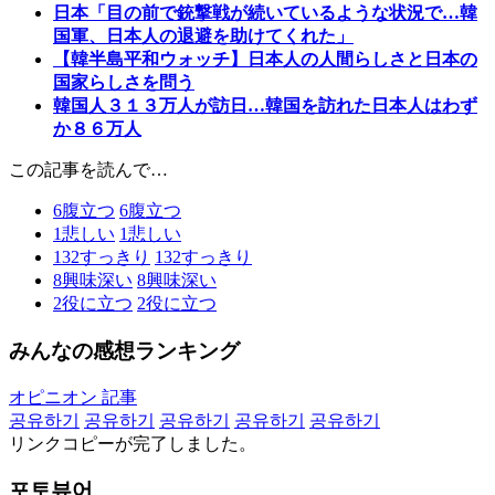
日本「目の前で銃撃戦が続いているような状況で…韓
国軍、日本人の退避を助けてくれた」
【韓半島平和ウォッチ】日本人の人間らしさと日本の
国家らしさを問う
韓国人３１３万人が訪日…韓国を訪れた日本人はわず
か８６万人
この記事を読んで…
6
腹立つ
6
腹立つ
1
悲しい
1
悲しい
132
すっきり
132
すっきり
8
興味深い
8
興味深い
2
役に立つ
2
役に立つ
みんなの感想ランキング
オピニオン 記事
공유하기
공유하기
공유하기
공유하기
공유하기
リンクコピーが完了しました。
포토뷰어