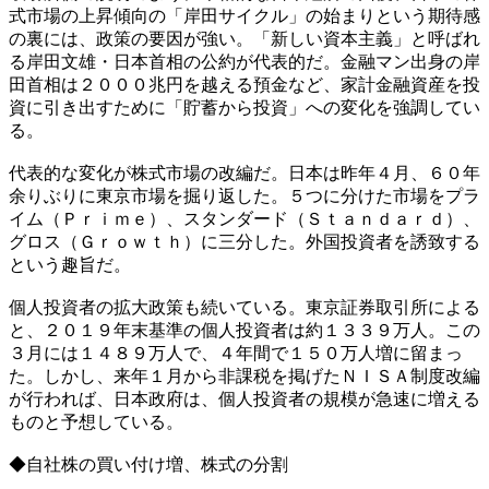
式市場の上昇傾向の「岸田サイクル」の始まりという期待感
の裏には、政策の要因が強い。「新しい資本主義」と呼ばれ
る岸田文雄・日本首相の公約が代表的だ。金融マン出身の岸
田首相は２０００兆円を越える預金など、家計金融資産を投
資に引き出すために「貯蓄から投資」への変化を強調してい
る。
代表的な変化が株式市場の改編だ。日本は昨年４月、６０年
余りぶりに東京市場を掘り返した。５つに分けた市場をプラ
イム（Ｐｒｉｍｅ）、スタンダード（Ｓｔａｎｄａｒｄ）、
グロス（Ｇｒｏｗｔｈ）に三分した。外国投資者を誘致する
という趣旨だ。
個人投資者の拡大政策も続いている。東京証券取引所による
と、２０１９年末基準の個人投資者は約１３３９万人。この
３月には１４８９万人で、４年間で１５０万人増に留まっ
た。しかし、来年１月から非課税を掲げたＮＩＳＡ制度改編
が行われば、日本政府は、個人投資者の規模が急速に増える
ものと予想している。
◆自社株の買い付け増、株式の分割