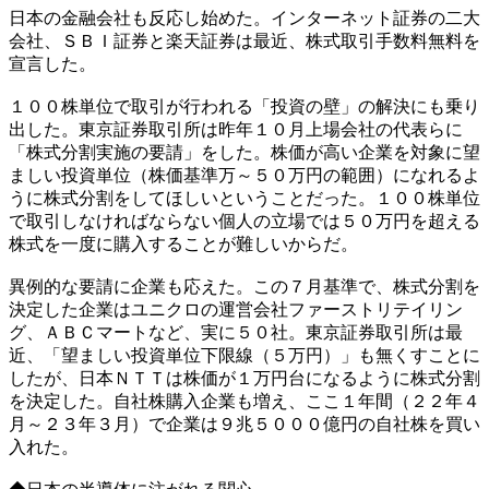
日本の金融会社も反応し始めた。インターネット証券の二大
会社、ＳＢＩ証券と楽天証券は最近、株式取引手数料無料を
宣言した。
１００株単位で取引が行われる「投資の壁」の解決にも乗り
出した。東京証券取引所は昨年１０月上場会社の代表らに
「株式分割実施の要請」をした。株価が高い企業を対象に望
ましい投資単位（株価基準万～５０万円の範囲）になれるよ
うに株式分割をしてほしいということだった。１００株単位
で取引しなければならない個人の立場では５０万円を超える
株式を一度に購入することが難しいからだ。
異例的な要請に企業も応えた。この７月基準で、株式分割を
決定した企業はユニクロの運営会社ファーストリテイリン
グ、ＡＢＣマートなど、実に５０社。東京証券取引所は最
近、「望ましい投資単位下限線（５万円）」も無くすことに
したが、日本ＮＴＴは株価が１万円台になるように株式分割
を決定した。自社株購入企業も増え、ここ１年間（２２年４
月～２３年３月）で企業は９兆５０００億円の自社株を買い
入れた。