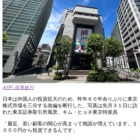
사진 크게보기
日本は外国人の投資拡大のため、昨年６０年余りぶりに東京
株式市場を三分する改編を断行した。写真は先月３１日に訪
れた東京証券取引所風景。キム・ヒョネ東京特派員
「最近、若い顧客の関心が高まって相談が増えています。１
０００円から投資できるんです」