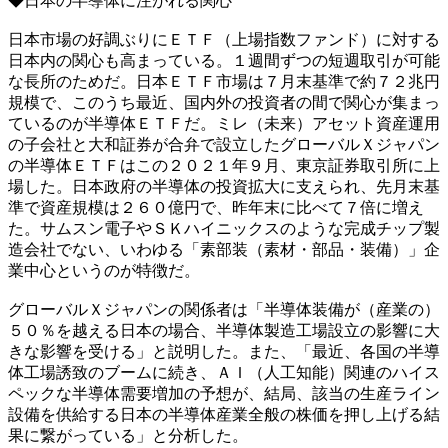
◆日本の半導体に注がれる関心
日本市場の好調ぶりにＥＴＦ（上場指数ファンド）に対する
日本内の関心も高まっている。１週間ずつの短週取引が可能
な長所のためだ。日本ＥＴＦ市場は７月末基準で約７２兆円
規模で、このうち最近、国内外の投資者の間で関心が集まっ
ているのが半導体ＥＴＦだ。ミレ（未来）アセット資産運用
の子会社と大和証券が合弁で設立したグローバルＸジャパン
の半導体ＥＴＦはこの２０２１年９月、東京証券取引所に上
場した。日本政府の半導体の投資拡大に支えられ、先月末基
準で資産規模は２６０億円で、昨年末に比べて７倍に増え
た。サムスン電子やＳＫハイニックスのような完成チップ製
造会社でない、いわゆる「素部装（素材・部品・装備）」企
業中心というのが特徴だ。
グローバルＸジャパンの関係者は「半導体装備が（産業の）
５０％を越える日本の場合、半導体製造工場設立の影響に大
きな影響を受ける」と説明した。また、「最近、各国の半導
体工場誘致のブームに続き、ＡＩ（人工知能）関連のハイス
ペックな半導体需要増加の予想が、結局、該当の生産ライン
設備を供給する日本の半導体産業全般の株価を押し上げる結
果に繋がっている」と分析した。