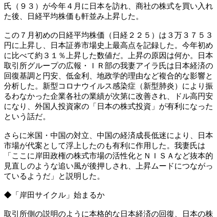
氏（９３）が今年４月に日本を訪れ、商社の株式を買い入れ
た後、日経平均株価も軒並み上昇した。
この７月初めの日経平均株価（日経２２５）は３万３７５３
円に上昇し、日本証券市場史上最高点を記録した。今年初め
に比べて約３１％上昇した数値だ。上昇の原因は何か。日本
取引所グループの広報・ＩＲ部の我妻アイラ氏は日本経済の
回復基調と円安、低金利、地政学的理由など複合的な影響と
分析した。新型コロナウイルス感染症（新型肺炎）により振
るわなかった企業各社の業績が次第に改善され、ドル高円安
になり、外国人投資家の「日本の株式投資」が有利になった
という話だ。
さらに米国・中国の対立、中国の経済成長低迷により、日本
市場が代案として浮上したのも有利に作用した。我妻氏は
「ここに岸田政権の株式市場の活性化とＮＩＳＡなど抜本的
見直しのような追い風が後押しされ、上昇ムードにつながっ
ているようだ」と説明した。
◆「岸田サイクル」始まるか
取引所側の説明のように本格的な日本経済の回復、日本の株