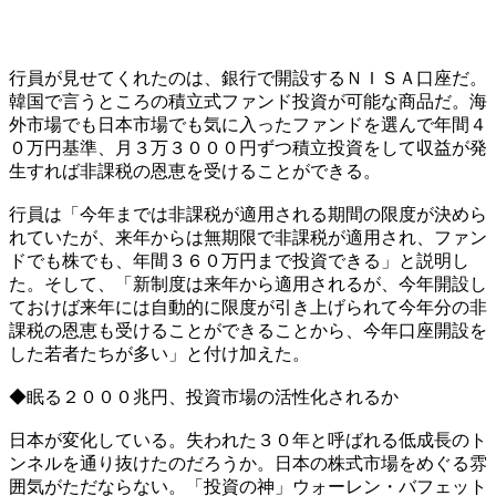
行員が見せてくれたのは、銀行で開設するＮＩＳＡ口座だ。
韓国で言うところの積立式ファンド投資が可能な商品だ。海
外市場でも日本市場でも気に入ったファンドを選んで年間４
０万円基準、月３万３０００円ずつ積立投資をして収益が発
生すれば非課税の恩恵を受けることができる。
行員は「今年までは非課税が適用される期間の限度が決めら
れていたが、来年からは無期限で非課税が適用され、ファン
ドでも株でも、年間３６０万円まで投資できる」と説明し
た。そして、「新制度は来年から適用されるが、今年開設し
ておけば来年には自動的に限度が引き上げられて今年分の非
課税の恩恵も受けることができることから、今年口座開設を
した若者たちが多い」と付け加えた。
◆眠る２０００兆円、投資市場の活性化されるか
日本が変化している。失われた３０年と呼ばれる低成長のト
ンネルを通り抜けたのだろうか。日本の株式市場をめぐる雰
囲気がただならない。「投資の神」ウォーレン・バフェット