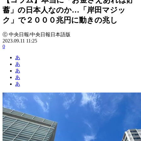
蓄」の日本人なのか…「岸田マジッ
ク」で２０００兆円に動きの兆し
ⓒ 中央日報/中央日報日本語版
2023.09.11 11:25
0
あ
あ
あ
あ
あ