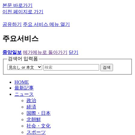
본문 바로가기
이전 페이지로 가기
공유하기
주요 서비스 메뉴 열기
주요서비스
중앙일보
메가메뉴로 돌아가기
닫기
검색어 입력폼
검색
HOME
最新記事
ニュース
政治
経済
国際・日本
北朝鮮
社会・文化
スポーツ