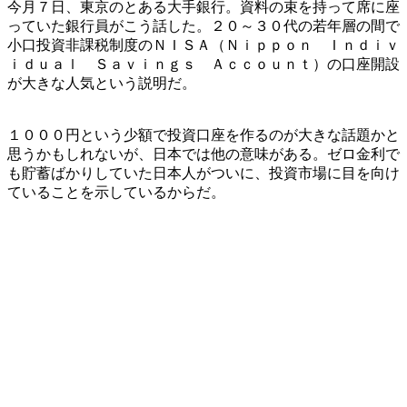
今月７日、東京のとある大手銀行。資料の束を持って席に座
っていた銀行員がこう話した。２０～３０代の若年層の間で
小口投資非課税制度のＮＩＳＡ（Ｎｉｐｐｏｎ Ｉｎｄｉｖ
ｉｄｕａｌ Ｓａｖｉｎｇｓ Ａｃｃｏｕｎｔ）の口座開設
が大きな人気という説明だ。
１０００円という少額で投資口座を作るのが大きな話題かと
思うかもしれないが、日本では他の意味がある。ゼロ金利で
も貯蓄ばかりしていた日本人がついに、投資市場に目を向け
ていることを示しているからだ。