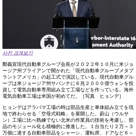
사진 크게보기
鄭義宣現代自動車グループ会長が２０２２年１０月に米ジョ
ージア州ブライアンで開かれた「現代自動車グループメタプ
ラントアメリカ」の起工式で演説している。現代自動車グル
ープは米ジョージア州サバンナに６兆２０００億ウォンを投
資して電気自動車専用組み立て工場などを作っている。海外
電気自動車工場は米国が初めてだ。［写真 ヒョンデ］
ヒョンデはアラバマ工場の時は部品生産と車体組み立てを現
地で終わらせる「空母式戦略」を展開した。蔚山（ウルサ
ン）工場に比べ熟練でない北米の作業員の技術を考慮し、部
品のモジュール化も積極的に推進した。１台当たり２万～３
万個に達する自動車部品をシャーシ、運転席、ドアなど６～