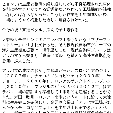
ヒョンデは生産と整備を繰り返しながら不良処理された車体
を別に移すことができる迂迴路などを作って工場機能を補強
しなければならなかった。こうした作業を１年間進めた後、
工場はようやく構想した通りに運営され始めた。
◇その後「東進ペダル」踏んで子工場作る
大規模リモデリング後にアラバマ工場も新たな「マザーファ
クトリー」に生まれ変わった。その後現代自動車グループの
海外生産拠点拡張は一瀉千里だった。現代自動車グループは
アラバマから始まり「東進ペダル」を踏んで海外生産拠点を
急速に拡大した。
アラバマの成功のおかげで順調だった。スロバキアのジリナ
（２００７年）、チェコのノショビツェ（２００９年）、米
ジョージア（２０１０年）、ロシアのサンクトペテルブルク
（２０１０年）、ブラジルのピラシカバ（２０１２年）はア
ラバマ工場の設計図を移植して工事期間を短縮することがで
きた。米国→欧州→ロシア→南米というルートに沿って大陸
別に生産拠点を確保した。金元副会長は「アラバマ工場があ
ったからチェコなどでは工期を半年以上短縮できた」と話
す。マザーファクトリーとモジュール化戦略は鄭名誉会長が