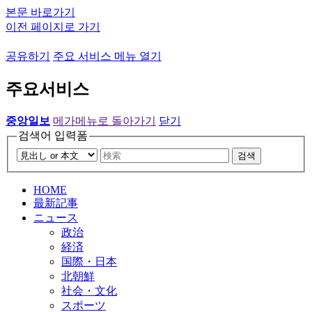
본문 바로가기
이전 페이지로 가기
공유하기
주요 서비스 메뉴 열기
주요서비스
중앙일보
메가메뉴로 돌아가기
닫기
검색어 입력폼
검색
HOME
最新記事
ニュース
政治
経済
国際・日本
北朝鮮
社会・文化
スポーツ