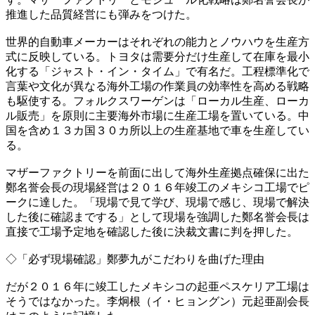
推進した品質経営にも弾みをつけた。
世界的自動車メーカーはそれぞれの能力とノウハウを生産方
式に反映している。トヨタは需要分だけ生産して在庫を最小
化する「ジャスト・イン・タイム」で有名だ。工程標準化で
言葉や文化が異なる海外工場の作業員の効率性を高める戦略
も駆使する。フォルクスワーゲンは「ローカル生産、ローカ
ル販売」を原則に主要海外市場に生産工場を置いている。中
国を含め１３カ国３０カ所以上の生産基地で車を生産してい
る。
マザーファクトリーを前面に出して海外生産拠点確保に出た
鄭名誉会長の現場経営は２０１６年竣工のメキシコ工場でピ
ークに達した。「現場で見て学び、現場で感じ、現場で解決
した後に確認までする」として現場を強調した鄭名誉会長は
直接で工場予定地を確認した後に決裁文書に判を押した。
◇「必ず現場確認」鄭夢九がこだわりを曲げた理由
だが２０１６年に竣工したメキシコの起亜ペスケリア工場は
そうではなかった。李炯根（イ・ヒョングン）元起亜副会長