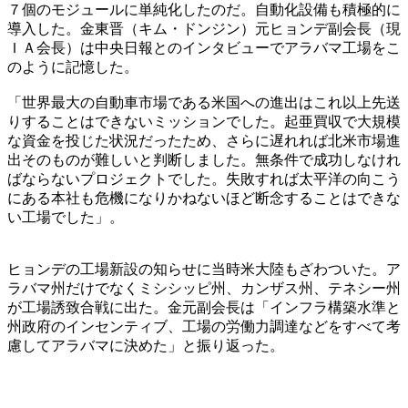
７個のモジュールに単純化したのだ。自動化設備も積極的に
導入した。金東晋（キム・ドンジン）元ヒョンデ副会長（現
ＩＡ会長）は中央日報とのインタビューでアラバマ工場をこ
のように記憶した。
「世界最大の自動車市場である米国への進出はこれ以上先送
りすることはできないミッションでした。起亜買収で大規模
な資金を投じた状況だったため、さらに遅れれば北米市場進
出そのものが難しいと判断しました。無条件で成功しなけれ
ばならないプロジェクトでした。失敗すれば太平洋の向こう
にある本社も危機になりかねないほど断念することはできな
い工場でした」。
ヒョンデの工場新設の知らせに当時米大陸もざわついた。ア
ラバマ州だけでなくミシシッピ州、カンザス州、テネシー州
が工場誘致合戦に出た。金元副会長は「インフラ構築水準と
州政府のインセンティブ、工場の労働力調達などをすべて考
慮してアラバマに決めた」と振り返った。