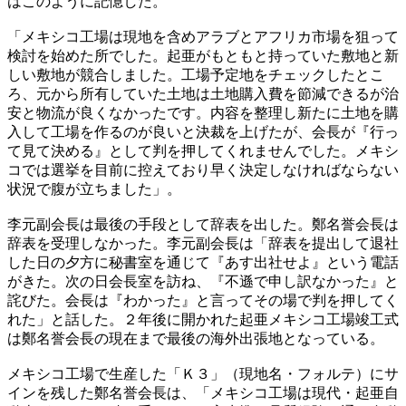
はこのように記憶した。
「メキシコ工場は現地を含めアラブとアフリカ市場を狙って
検討を始めた所でした。起亜がもともと持っていた敷地と新
しい敷地が競合しました。工場予定地をチェックしたとこ
ろ、元から所有していた土地は土地購入費を節減できるが治
安と物流が良くなかったです。内容を整理し新たに土地を購
入して工場を作るのが良いと決裁を上げたが、会長が『行っ
て見て決める』として判を押してくれませんでした。メキシ
コでは選挙を目前に控えており早く決定しなければならない
状況で腹が立ちました」。
李元副会長は最後の手段として辞表を出した。鄭名誉会長は
辞表を受理しなかった。李元副会長は「辞表を提出して退社
した日の夕方に秘書室を通じて『あす出社せよ』という電話
がきた。次の日会長室を訪ね、『不遜で申し訳なかった』と
詫びた。会長は『わかった』と言ってその場で判を押してく
れた」と話した。２年後に開かれた起亜メキシコ工場竣工式
は鄭名誉会長の現在まで最後の海外出張地となっている。
メキシコ工場で生産した「Ｋ３」（現地名・フォルテ）にサ
インを残した鄭名誉会長は、「メキシコ工場は現代・起亜自