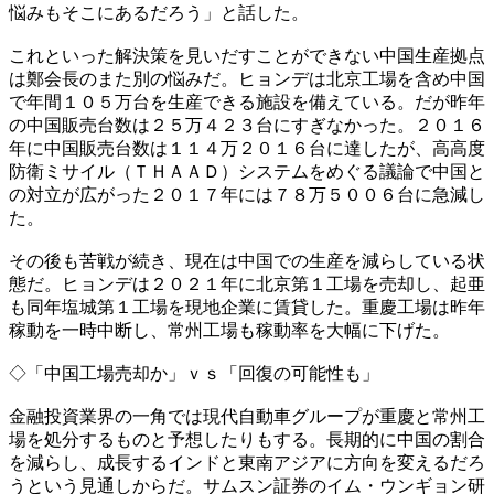
悩みもそこにあるだろう」と話した。
これといった解決策を見いだすことができない中国生産拠点
は鄭会長のまた別の悩みだ。ヒョンデは北京工場を含め中国
で年間１０５万台を生産できる施設を備えている。だが昨年
の中国販売台数は２５万４２３台にすぎなかった。２０１６
年に中国販売台数は１１４万２０１６台に達したが、高高度
防衛ミサイル（ＴＨＡＡＤ）システムをめぐる議論で中国と
の対立が広がった２０１７年には７８万５００６台に急減し
た。
その後も苦戦が続き、現在は中国での生産を減らしている状
態だ。ヒョンデは２０２１年に北京第１工場を売却し、起亜
も同年塩城第１工場を現地企業に賃貸した。重慶工場は昨年
稼動を一時中断し、常州工場も稼動率を大幅に下げた。
◇「中国工場売却か」ｖｓ「回復の可能性も」
金融投資業界の一角では現代自動車グループが重慶と常州工
場を処分するものと予想したりもする。長期的に中国の割合
を減らし、成長するインドと東南アジアに方向を変えるだろ
うという見通しからだ。サムスン証券のイム・ウンギョン研