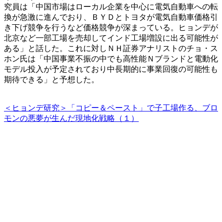
究員は「中国市場はローカル企業を中心に電気自動車への転
換が急激に進んでおり、ＢＹＤとトヨタが電気自動車価格引
き下げ競争を行うなど価格競争が深まっている。ヒョンデが
北京など一部工場を売却してインド工場増設に出る可能性が
ある」と話した。これに対しＮＨ証券アナリストのチョ・ス
ホン氏は「中国事業不振の中でも高性能Ｎブランドと電動化
モデル投入が予定されており中長期的に事業回復の可能性も
期待できる」と予想した。
＜ヒョンデ研究＞「コピー＆ペースト」で子工場作る、ブロ
モンの悪夢が生んだ現地化戦略（１）