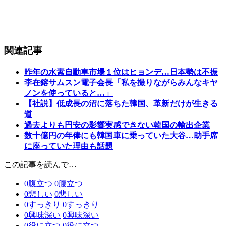
関連記事
昨年の水素自動車市場１位はヒョンデ…日本勢は不振
李在鎔サムスン電子会長「私を撮りながらみんなキヤ
ノンを使っていると…」
【社説】低成長の沼に落ちた韓国、革新だけが生きる
道
過去よりも円安の影響実感できない韓国の輸出企業
数十億円の年俸にも韓国車に乗っていた大谷…助手席
に座っていた理由も話題
この記事を読んで…
0
腹立つ
0
腹立つ
0
悲しい
0
悲しい
0
すっきり
0
すっきり
0
興味深い
0
興味深い
0
役に立つ
0
役に立つ