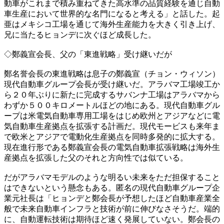
動車がこれまで積み重ねてきた高水準の品質経験を通じ自動
車生産において世界的な名門になると考える」と話した。起
亜はメキシコ工場を通じて海外生産能力を大きく引き上げ、
兄に当たるヒョンデに次ぐほど成長した。
◇鄭義宣会長、父の「東進戦略」受け継いだが
鄭名誉会長の東進戦略は息子の鄭義宣（チョン・ウィソン）
現代自動車グループ会長が受け継いだ。アラバマ工場竣工か
ら２０年ぶりに新たに完成するサバンナ工場はアラバマから
わずか５００キロメートルほどの地にある。現代自動車グル
ープは米電気自動車専用工場をはじめ欧州とアジアなどに電
気自動車生産拠点を拡張する計画だ。現代モービスも来年ま
で欧米とアジアで電動化生産拠点を同時多発的に拡大する。
現在進行形である鄭義宣会長の電気自動車拡張戦略は海外生
産拠点を拡張した父のそれと方向性では似ている。
だがアラバマモデルのような明るい未来をただ担保すること
はできないという懸念もある。匿名の現代自動車グループ企
業元社長は「ヒョンデと鄭会長が予想したほど自動車産業全
般で未来自動車インフラと技術が前に伸びなさそうだ。端的
に、自動運転技術は期待ほど速く発展していない。鄭会長の