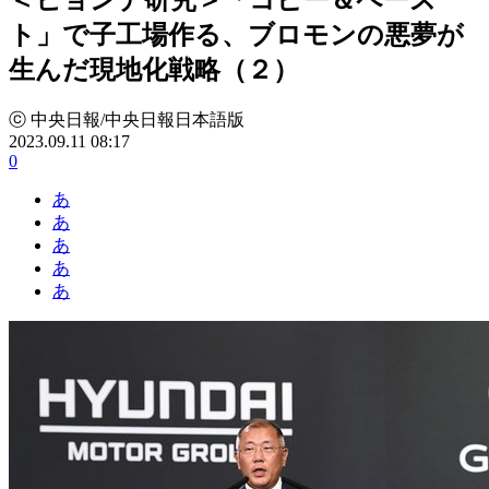
ト」で子工場作る、ブロモンの悪夢が
生んだ現地化戦略（２）
ⓒ 中央日報/中央日報日本語版
2023.09.11 08:17
0
あ
あ
あ
あ
あ