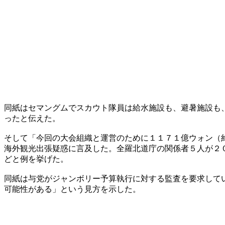
同紙はセマングムでスカウト隊員は給水施設も、避暑施設も
ったと伝えた。
そして「今回の大会組織と運営のために１１７１億ウォン（
海外観光出張疑惑に言及した。全羅北道庁の関係者５人が２
どと例を挙げた。
同紙は与党がジャンボリー予算執行に対する監査を要求して
可能性がある」という見方を示した。