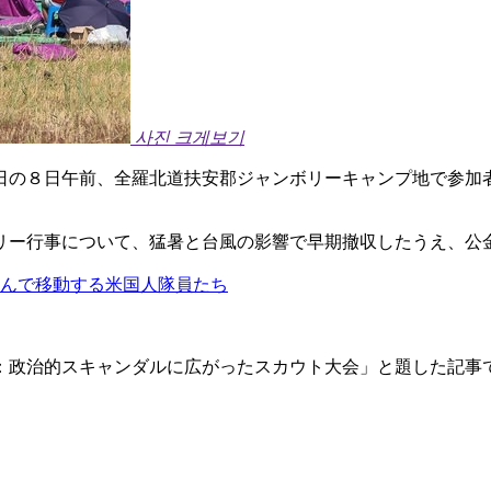
사진 크게보기
日の８日午前、全羅北道扶安郡ジャンボリーキャンプ地で参加
リー行事について、猛暑と台風の影響で早期撤収したうえ、公
積んで移動する米国人隊員たち
：政治的スキャンダルに広がったスカウト大会」と題した記事