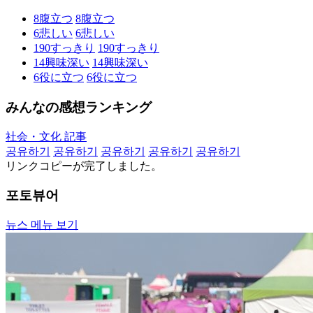
8
腹立つ
8
腹立つ
6
悲しい
6
悲しい
190
すっきり
190
すっきり
14
興味深い
14
興味深い
6
役に立つ
6
役に立つ
みんなの感想ランキング
社会・文化 記事
공유하기
공유하기
공유하기
공유하기
공유하기
リンクコピーが完了しました。
포토뷰어
뉴스 메뉴 보기