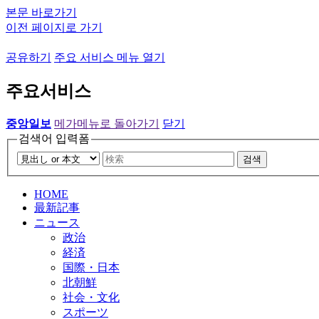
본문 바로가기
이전 페이지로 가기
공유하기
주요 서비스 메뉴 열기
주요서비스
중앙일보
메가메뉴로 돌아가기
닫기
검색어 입력폼
검색
HOME
最新記事
ニュース
政治
経済
国際・日本
北朝鮮
社会・文化
スポーツ