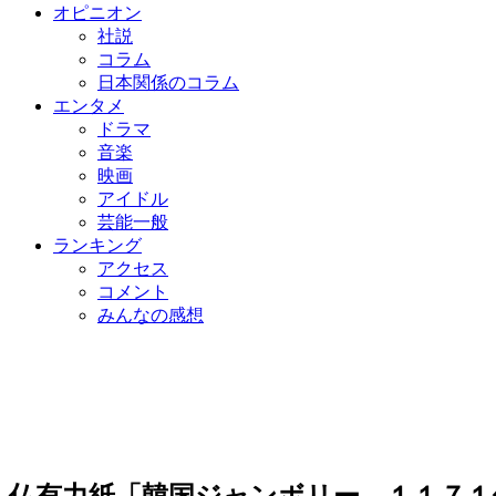
オピニオン
社説
コラム
日本関係のコラム
エンタメ
ドラマ
音楽
映画
アイドル
芸能一般
ランキング
アクセス
コメント
みんなの感想
仏有力紙「韓国ジャンボリー、１１７１