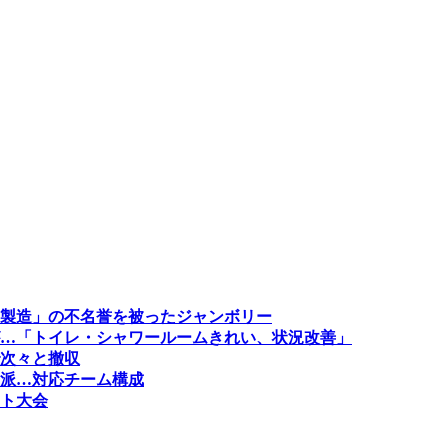
製造」の不名誉を被ったジャンボリー
…「トイレ・シャワールームきれい、状況改善」
次々と撤収
派…対応チーム構成
ト大会