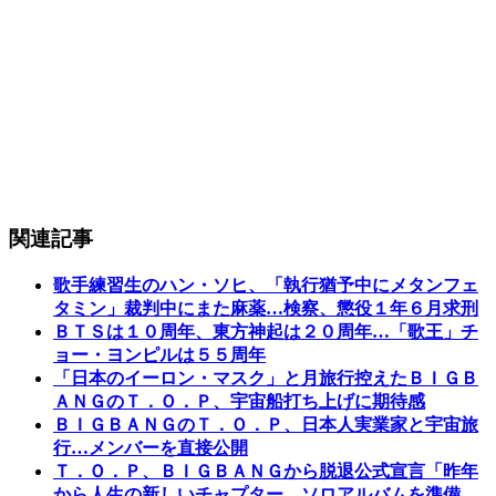
関連記事
歌手練習生のハン・ソヒ、「執行猶予中にメタンフェ
タミン」裁判中にまた麻薬…検察、懲役１年６月求刑
ＢＴＳは１０周年、東方神起は２０周年…「歌王」チ
ョー・ヨンピルは５５周年
「日本のイーロン・マスク」と月旅行控えたＢＩＧＢ
ＡＮＧのＴ．Ｏ．Ｐ、宇宙船打ち上げに期待感
ＢＩＧＢＡＮＧのＴ．Ｏ．Ｐ、日本人実業家と宇宙旅
行…メンバーを直接公開
Ｔ．Ｏ．Ｐ、ＢＩＧＢＡＮＧから脱退公式宣言「昨年
から人生の新しいチャプター…ソロアルバムを準備