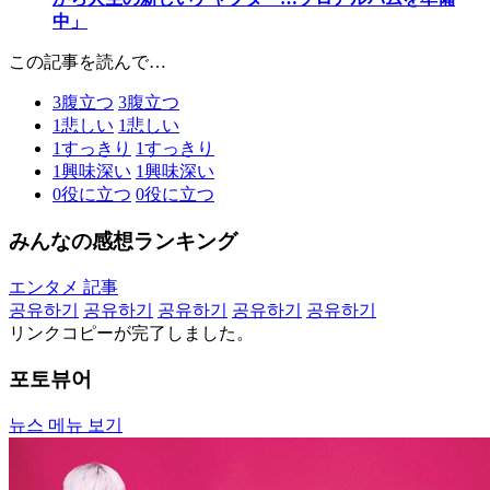
中」
この記事を読んで…
3
腹立つ
3
腹立つ
1
悲しい
1
悲しい
1
すっきり
1
すっきり
1
興味深い
1
興味深い
0
役に立つ
0
役に立つ
みんなの感想ランキング
エンタメ 記事
공유하기
공유하기
공유하기
공유하기
공유하기
リンクコピーが完了しました。
포토뷰어
뉴스 메뉴 보기