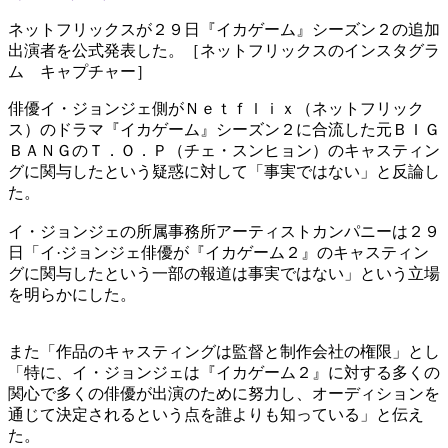
ネットフリックスが２９日『イカゲーム』シーズン２の追加
出演者を公式発表した。［ネットフリックスのインスタグラ
ム キャプチャー］
俳優イ・ジョンジェ側がＮｅｔｆｌｉｘ（ネットフリック
ス）のドラマ『イカゲーム』シーズン２に合流した元ＢＩＧ
ＢＡＮＧのＴ．Ｏ．Ｐ（チェ・スンヒョン）のキャスティン
グに関与したという疑惑に対して「事実ではない」と反論し
た。
イ・ジョンジェの所属事務所アーティストカンパニーは２９
日「イ·ジョンジェ俳優が『イカゲーム２』のキャスティン
グに関与したという一部の報道は事実ではない」という立場
を明らかにした。
また「作品のキャスティングは監督と制作会社の権限」とし
「特に、イ・ジョンジェは『イカゲーム２』に対する多くの
関心で多くの俳優が出演のために努力し、オーディションを
通じて決定されるという点を誰よりも知っている」と伝え
た。