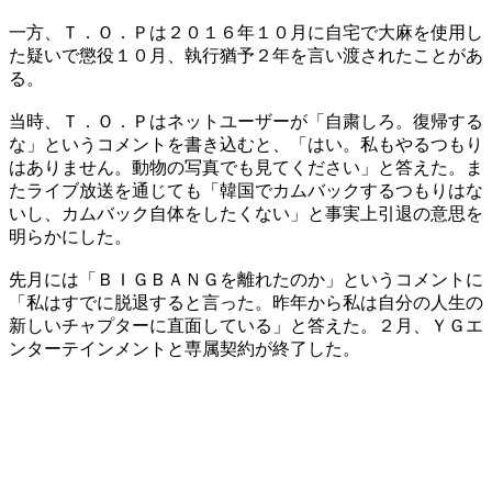
一方、Ｔ．Ｏ．Ｐは２０１６年１０月に自宅で大麻を使用し
た疑いで懲役１０月、執行猶予２年を言い渡されたことがあ
る。
当時、Ｔ．Ｏ．Ｐはネットユーザーが「自粛しろ。復帰する
な」というコメントを書き込むと、「はい。私もやるつもり
はありません。動物の写真でも見てください」と答えた。ま
たライブ放送を通じても「韓国でカムバックするつもりはな
いし、カムバック自体をしたくない」と事実上引退の意思を
明らかにした。
先月には「ＢＩＧＢＡＮＧを離れたのか」というコメントに
「私はすでに脱退すると言った。昨年から私は自分の人生の
新しいチャプターに直面している」と答えた。２月、ＹＧエ
ンターテインメントと専属契約が終了した。