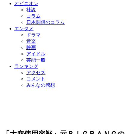
オピニオン
社説
コラム
日本関係のコラム
エンタメ
ドラマ
音楽
映画
アイドル
芸能一般
ランキング
アクセス
コメント
みんなの感想
「大麻使用容疑」元ＢＩＧＢＡＮＧの