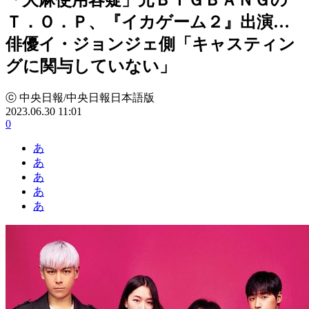
Ｔ．Ｏ．Ｐ、『イカゲーム２』出演…
俳優イ・ジョンジェ側「キャスティン
グに関与していない」
ⓒ 中央日報/中央日報日本語版
2023.06.30 11:01
0
あ
あ
あ
あ
あ