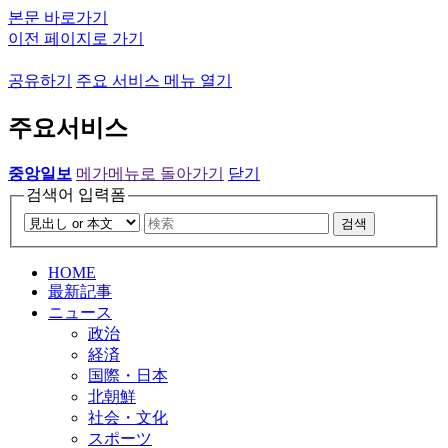
본문 바로가기
이전 페이지로 가기
공유하기
주요 서비스 메뉴 열기
주요서비스
중앙일보
메가메뉴로 돌아가기
닫기
검색어 입력폼
검색
HOME
最新記事
ニュース
政治
経済
国際・日本
北朝鮮
社会・文化
スポーツ