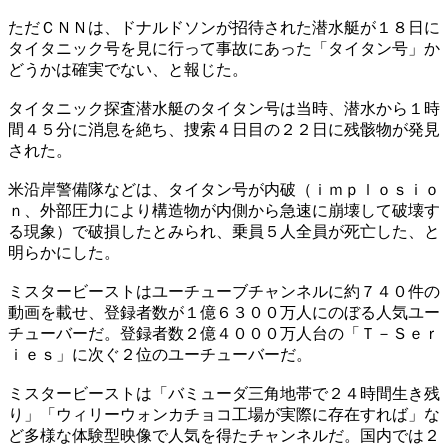
ただＣＮＮは、ドナルドソンが招待された潜水艇が１８日に
タイタニック号を見に行って事故にあった「タイタン号」か
どうかは確実でない、と報じた。
タイタニック探査潜水艇のタイタン号は当時、潜水から１時
間４５分に消息を絶ち、捜索４日目の２２日に残骸物が発見
された。
米沿岸警備隊などは、タイタン号が内破（ｉｍｐｌｏｓｉｏ
ｎ、外部圧力により構造物が内側から急速に崩壊して破壊す
る現象）で破損したとみられ、乗員５人全員が死亡した、と
明らかにした。
ミスタービーストはユーチューブチャンネルに約７４０件の
動画を載せ、登録者数が１億６３００万人にのぼる人気ユー
チューバーだ。登録者数２億４０００万人台の「Ｔ－Ｓｅｒ
ｉｅｓ」に次ぐ２位のユーチューバーだ。
ミスタービーストは「バミューダ三角地帯で２４時間生き残
り」「ウィリーウォンカチョコ工場が実際に存在すれば」な
ど多様な体験型映像で人気を得たチャンネルだ。国内では２