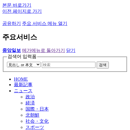
본문 바로가기
이전 페이지로 가기
공유하기
주요 서비스 메뉴 열기
주요서비스
중앙일보
메가메뉴로 돌아가기
닫기
검색어 입력폼
검색
HOME
最新記事
ニュース
政治
経済
国際・日本
北朝鮮
社会・文化
スポーツ