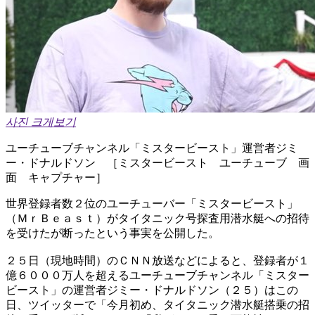
사진 크게보기
ユーチューブチャンネル「ミスタービースト」運営者ジミ
ー・ドナルドソン ［ミスタービースト ユーチューブ 画
面 キャプチャー］
世界登録者数２位のユーチューバー「ミスタービースト」
（ＭｒＢｅａｓｔ）がタイタニック号探査用潜水艇への招待
を受けたが断ったという事実を公開した。
２５日（現地時間）のＣＮＮ放送などによると、登録者が１
億６０００万人を超えるユーチューブチャンネル「ミスター
ビースト」の運営者ジミー・ドナルドソン（２５）はこの
日、ツイッターで「今月初め、タイタニック潜水艇搭乗の招