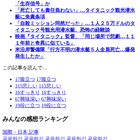
「生存信号」か
「死亡しても責任負わない」…タイタニック観光潜水
艇に免責条項
「自殺ミッション同然だった」…１人２５万ドルのタ
イタニック号観光用潜水艇、恐怖の経験談
映画『タイタニック』監督、「同じ場所で悲劇…１１
１年前と奇異に似ている」
米沿岸警備隊「行方不明の潜水艇５人全員死亡…爆発
発生したか」
この記事を読んで…
17
腹立つ
17
腹立つ
115
悲しい
115
悲しい
16
すっきり
16
すっきり
67
興味深い
67
興味深い
19
役に立つ
19
役に立つ
みんなの感想ランキング
国際・日本 記事
공유하기
공유하기
공유하기
공유하기
공유하기