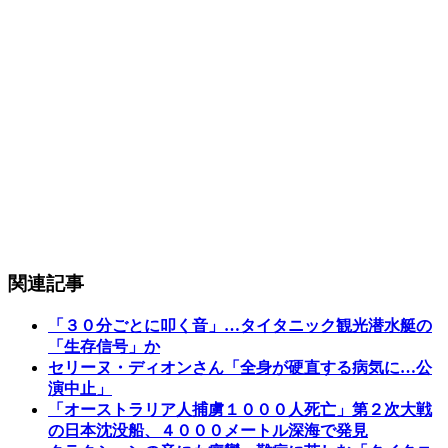
関連記事
「３０分ごとに叩く音」…タイタニック観光潜水艇の
「生存信号」か
セリーヌ・ディオンさん「全身が硬直する病気に…公
演中止」
「オーストラリア人捕虜１０００人死亡」第２次大戦
の日本沈没船、４０００メートル深海で発見