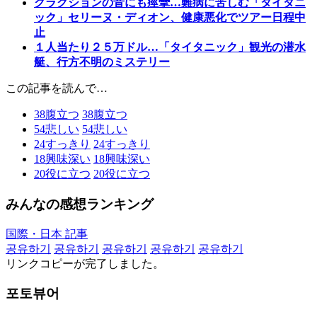
クラクションの音にも痙攣…難病に苦しむ「タイタニ
ック」セリーヌ・ディオン、健康悪化でツアー日程中
止
１人当たり２５万ドル…「タイタニック」観光の潜水
艇、行方不明のミステリー
この記事を読んで…
38
腹立つ
38
腹立つ
54
悲しい
54
悲しい
24
すっきり
24
すっきり
18
興味深い
18
興味深い
20
役に立つ
20
役に立つ
みんなの感想ランキング
国際・日本 記事
공유하기
공유하기
공유하기
공유하기
공유하기
リンクコピーが完了しました。
포토뷰어