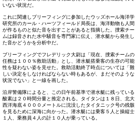
いない状況だ。
これに関連しブリーフィングに参加したウッズホール海洋学
研究所のカール・ハーツフィールド局長は、海洋動物も人間
が作るものと似た音を出すことがあると指摘した。捜索チー
ムは録音された水中騒音を専門家に伝え、潜水艇から発生し
た音かどうかを分析中だ。
ブリーフィングでフレデリック大尉は「現在、捜索チームの
任務は１００％救助活動」とし、潜水艇搭乗客の生存の可能
性を疑わない姿を見せた。救助活動終了時点については「難
しい決定をしなければならない時もあるが、まだそのような
状況でない」と一線を画した。
沿岸警備隊によると、この日午前基準で潜水艇に残っている
酸素は２０時間分量と推定される。タイタンは１８日、北大
西洋海底４０００メートルに沈没したタイタニック号の残骸
を見るために深海に向かった。潜水艇には乗客５人と操縦士
１人、乗務員４人の計１０人が乗っている。