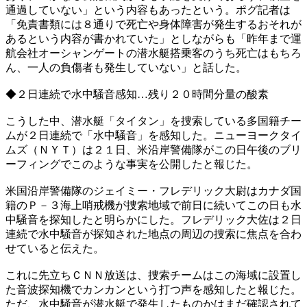
通過していない」という内容もあったという。ポグ記者は
「免責書類には８通りで死亡や身体障害が発生するおそれが
あるという内容が書かれていた」としながらも「昨年まで運
航会社オーシャンゲートの潜水艇搭乗客のうち死亡はもちろ
ん、一人の負傷者も発生していない」と話した。
◆２日連続で水中騒音感知…残り２０時間分量の酸素
こうした中、潜水艇「タイタン」を捜索している多国籍チー
ムが２日連続で「水中騒音」を感知した。ニューヨークタイ
ムズ（ＮＹＴ）は２１日、米沿岸警備隊がこの日午後のブリ
ーフィングでこのような事実を公開したと報じた。
米国沿岸警備隊のジェイミー・フレデリック大尉はカナダ国
籍のＰ－３海上哨戒機が捜索地域で前日に続いてこの日も水
中騒音を探知したと明らかにした。フレデリック大佐は２日
連続で水中騒音が探知された地点の周辺の捜索に焦点を合わ
せていると伝えた。
これに先立ちＣＮＮ放送は、捜索チームはこの海域に設置し
た音波探知機でカンカンという打つ声を感知したと報じた。
ただ、水中騒音が潜水艇で発生したものかはまだ確認されて