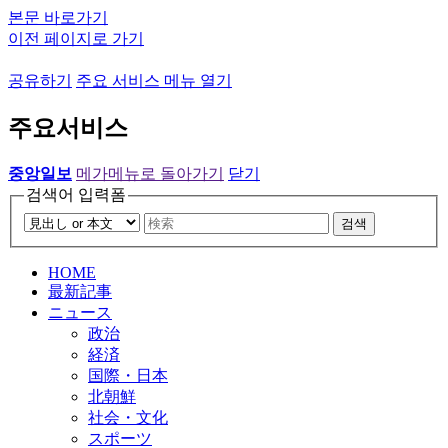
본문 바로가기
이전 페이지로 가기
공유하기
주요 서비스 메뉴 열기
주요서비스
중앙일보
메가메뉴로 돌아가기
닫기
검색어 입력폼
검색
HOME
最新記事
ニュース
政治
経済
国際・日本
北朝鮮
社会・文化
スポーツ