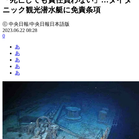
ニック観光潜水艇に免責条項
ⓒ 中央日報/中央日報日本語版
2023.06.22 08:28
0
あ
あ
あ
あ
あ