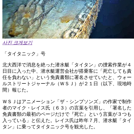
사진 크게보기
「タイタニック」号
北大西洋で消息を絶った潜水艇「タイタン」の捜索作業が４
日目に入った中、潜水艇運営会社が搭乗客に「死亡しても責
任を負わない」という免責書類に署名させていたと、ウォー
ルストリートジャーナル（ＷＳＪ）が２１日（以下、現地時
間）報じた。
ＷＳＪはアニメーション「ザ・シンプソンズ」の作家で制作
者のマイク・レイス氏（６３）の言葉を引用し、「署名した
免責書類の最初のページだけで『死亡』という言葉が３つも
入っている」と伝えた。レイス氏は昨年７月、潜水艇「タイ
タン」に乗ってタイタニック号を観光した。