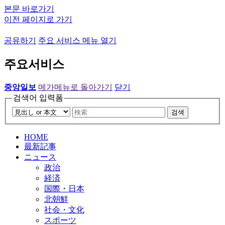
본문 바로가기
이전 페이지로 가기
공유하기
주요 서비스 메뉴 열기
주요서비스
중앙일보
메가메뉴로 돌아가기
닫기
검색어 입력폼
검색
HOME
最新記事
ニュース
政治
経済
国際・日本
北朝鮮
社会・文化
スポーツ