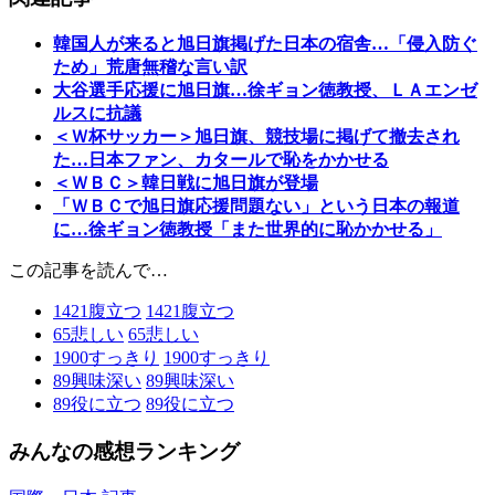
韓国人が来ると旭日旗掲げた日本の宿舎…「侵入防ぐ
ため」荒唐無稽な言い訳
大谷選手応援に旭日旗…徐ギョン徳教授、ＬＡエンゼ
ルスに抗議
＜Ｗ杯サッカー＞旭日旗、競技場に掲げて撤去され
た…日本ファン、カタールで恥をかかせる
＜ＷＢＣ＞韓日戦に旭日旗が登場
「ＷＢＣで旭日旗応援問題ない」という日本の報道
に…徐ギョン徳教授「また世界的に恥かかせる」
この記事を読んで…
1421
腹立つ
1421
腹立つ
65
悲しい
65
悲しい
1900
すっきり
1900
すっきり
89
興味深い
89
興味深い
89
役に立つ
89
役に立つ
みんなの感想ランキング