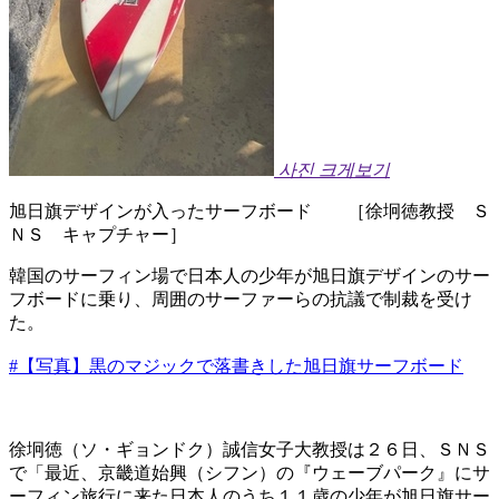
사진 크게보기
旭日旗デザインが入ったサーフボード ［徐坰徳教授 Ｓ
ＮＳ キャプチャー］
韓国のサーフィン場で日本人の少年が旭日旗デザインのサー
フボードに乗り、周囲のサーファーらの抗議で制裁を受け
た。
#【写真】黒のマジックで落書きした旭日旗サーフボード
徐坰徳（ソ・ギョンドク）誠信女子大教授は２６日、ＳＮＳ
で「最近、京畿道始興（シフン）の『ウェーブパーク』にサ
ーフィン旅行に来た日本人のうち１１歳の少年が旭日旗サー