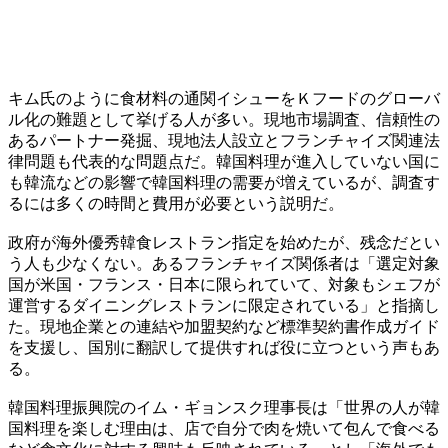
キム氏のように食材料の通関イシューをＫフードのグローバ
ル化の難題として挙げる人が多い。現地市場調査、信頼性の
あるパートナー発掘、現地法人設立とフランチャイズ関連法
律問題も代表的な問題点だ。韓国料理が進入していない国に
も韓流などの影響で韓国料理の需要が増えているが、調査す
るには多くの時間と費用が必要という説明だ。
政府が海外優秀韓食レストラン指定を始めたが、残念だとい
う人も少なくない。あるフランチャイズ関係者は「選定対象
国が米国・フランス・日本に限られていて、対象もシェフが
運営するダイニングレストランに限定されている」と指摘し
た。現地企業との連結や加盟契約など標準契約書作成ガイド
を支援し、国別に翻訳して提供すれば役に立つという声もあ
る。
韓国料理振興院のイム・ギョンスク理事長は「世界の人が韓
国料理を楽しむ理由は、店で自分で肉を焼いて包んで食べる