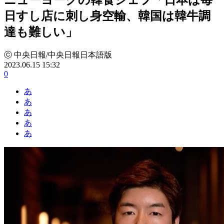
日すし店に刺し身空輸、韓国は韓牛調
達も難しい」
ⓒ 中央日報/中央日報日本語版
2023.06.15 15:32
0
あ
あ
あ
あ
あ