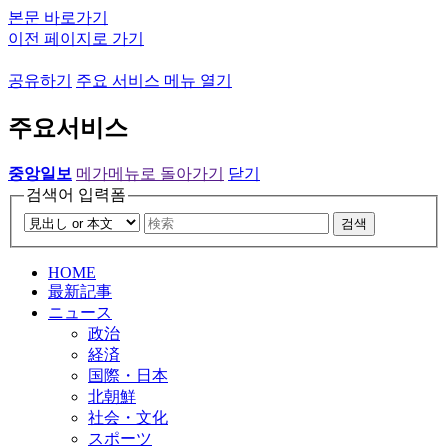
본문 바로가기
이전 페이지로 가기
공유하기
주요 서비스 메뉴 열기
주요서비스
중앙일보
메가메뉴로 돌아가기
닫기
검색어 입력폼
검색
HOME
最新記事
ニュース
政治
経済
国際・日本
北朝鮮
社会・文化
スポーツ