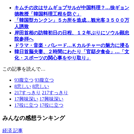
キムチの次はサムギョプサルが中国料理？…徐ギョン
徳教授「韓国料理工程を防ぐ」
「韓国型カンクン」５カ所を造成…観光客３５００万
人誘致
岸田首相の訪韓初日の日程、１２年ぶりにソウル顕忠
院参拝へ
ドラマ・音楽・パレード…Ｋカルチャーの魅力に浸る
韓日首脳夫妻、２時間にわたり「官邸夕食会」…「文
化・スポーツの関心事をやり取り」
この記事を読んで…
93
腹立つ
93
腹立つ
8
悲しい
8
悲しい
217
すっきり
217
すっきり
17
興味深い
17
興味深い
17
役に立つ
17
役に立つ
みんなの感想ランキング
経済 記事