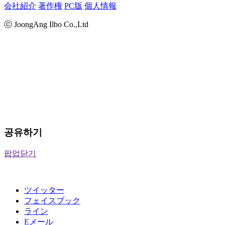
会社紹介
著作権
PC版
個人情報
ⓒ JoongAng Ilbo Co.,Ltd
공유하기
팝업닫기
ツイッター
フェイスブック
ライン
Eメール