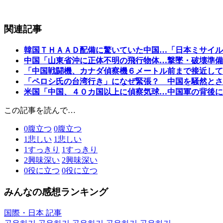
関連記事
韓国ＴＨＡＡＤ配備に驚いていた中国…「日本ミサイル
中国「山東省沖に正体不明の飛行物体…撃墜・破壊準備
「中国戦闘機、カナダ偵察機６メートル前まで接近して
「ペロシ氏の台湾行き」になぜ緊張？ 中国を騒然とさ
米国「中国、４０カ国以上に偵察気球…中国軍の背後に
この記事を読んで…
0
腹立つ
0
腹立つ
1
悲しい
1
悲しい
1
すっきり
1
すっきり
2
興味深い
2
興味深い
0
役に立つ
0
役に立つ
みんなの感想ランキング
国際・日本 記事