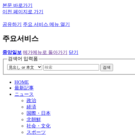
본문 바로가기
이전 페이지로 가기
공유하기
주요 서비스 메뉴 열기
주요서비스
중앙일보
메가메뉴로 돌아가기
닫기
검색어 입력폼
검색
HOME
最新記事
ニュース
政治
経済
国際・日本
北朝鮮
社会・文化
スポーツ