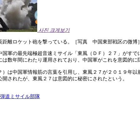
사진 크게보기
長距離ロケット砲を撃っている。［写真 中国東部戦区の微博
中国軍の最先端極超音速ミサイル「東風（ＤＦ）２７」がすで
には数年間にわたり運用されており、中国軍がこれを意図的に
Ｐ）は中国軍情報筋の言葉を引用し、東風２７が２０１９年以
公開されたが、東風２７は意図的に秘密にされたという。
７弾道ミサイル部隊