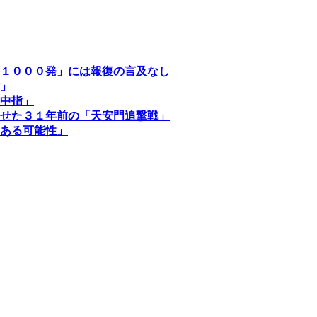
１０００発」には報復の言及なし
」
中指」
せた３１年前の「天安門追撃戦」
ある可能性」