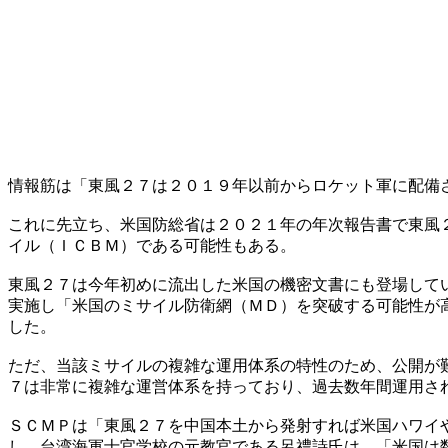
情報筋は「東風２７は２０１９年以前からロケット軍に配備
これに先立ち、米国防総省は２０２１年の年次報告書で東風
イル（ＩＣＢＭ）である可能性もある。
東風２７は今年初めに流出した米国の機密文書にも登場して
実施し「米国のミサイル防衛網（ＭＤ）を突破する可能性が
した。
ただ、当該ミサイルの複雑な運用体系の特性のため、公開が
７は非常に複雑な運営体系を持っており、過去数年間運用さ
ＳＣＭＰは「東風２７を中国本土から発射すれば米国ハワイ
し、台湾海軍士官学校の元教官である呂禮詩氏は、「米国は