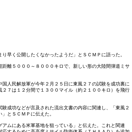
まり早く公開したくなかったようだ」とＳＣＭＰに語った。
程距離５０００～８０００キロで、新しい形の大陸間弾道ミサ
中国人民解放軍が今年２月２５日に東風２７の試験を成功裏に
風２７は１２分間で１３００マイル（約２１００キロ）を飛行
試験成功などが言及された流出文書の内容に関連し、「東風２
い」とＳＣＭＰに伝えた。
グアムにある米軍基地を狙っている」と伝えた。これと関連
対応するために高高度ミサイル防衛体系（ＴＨＡＡＤ）を追加