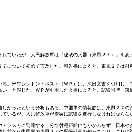
されていたが、人民解放軍は『秘蔵の兵器（東風２７）』をあ
２７について初めて言及した。報告書によると、東風２７は射
いる。米ワシントン・ポスト（ＷＰ）は、流出文書を引用し、
高い」と報じた。ＷＰが引用した文書によると、試験当時、東
難しかったという分析もある。中国軍の情報筋は、東風２７の
れているが、人民解放軍が着実に試験を進行しなければならな
やアラスカに到達する十分な射程距離にもかかわらず、日本や
数年前から中国軍の東風２７の配備計画を知っており、これに