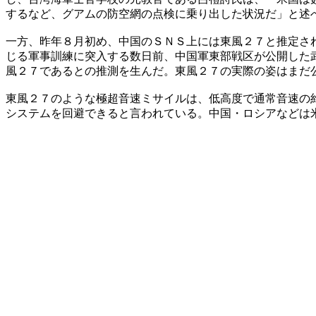
するなど、グアムの防空網の点検に乗り出した状況だ」と述
一方、昨年８月初め、中国のＳＮＳ上には東風２７と推定さ
じる軍事訓練に突入する数日前、中国軍東部戦区が公開した
風２７であるとの推測を生んだ。東風２７の実際の姿はまだ
東風２７のような極超音速ミサイルは、低高度で通常音速の
システムを回避できると言われている。中国・ロシアなどは