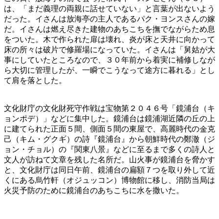
は、「まだ義理の両親に話せていない」と言葉が出ないよう
だった。イさんは放海亭の主人であるパク・ヨンスさんの嫁
だ。イさんは燃え尽きた建物のあちこちを撫でながらため息
をついた。木で作られた扉は壊れ、炎が床と天井に向かって
床の所々は破片で修羅場になっていた。イさんは「舅姑が大
事にしていたところなので、３０年前から着実に補修しなが
ら大切に管理したが、一瞬でこうなって途方に暮れる」とし
て肩を落とした。
文化財庁の文化財死守作戦は宝物第２０４６号「鏡浦台（キ
ョンポデ）」などに集中した。鏡浦台は鏡浦湖近隣の丘の上
に建てられた正面５間、側面５間の東屋で、高麗時代の金克
己（キム・グクギ）の詩『鏡浦台』から朝鮮時代の鄭澈（ジ
ョン・チョル）の『関東八景』などに至るまで多くの詩人と
文人が訪ねて文章を残した名所だ。山火事が鏡浦台を脅かす
と、文化財庁は同日午前、鏡浦台の扁額７つを取り外して近
くにある烏竹軒（オジュッコン）博物館に移し、消防当局は
火災予防のために鏡浦台のあちこちに水を撒いた。