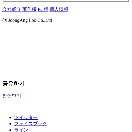
会社紹介
著作権
PC版
個人情報
ⓒ JoongAng Ilbo Co.,Ltd
공유하기
팝업닫기
ツイッター
フェイスブック
ライン