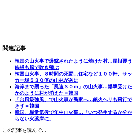
関連記事
韓国の山火事で爆撃されたように焼けた村…屋根覆う
鉄板も風で吹き飛ぶ
韓国山火事、８時間の死闘…住宅など１００軒、サッ
カー場５３０倍の山林が灰に
海岸まで襲った「風速３０ｍ」の山火事…爆撃受けた
かのように村が消えた＝韓国
「台風級強風」で山火事が民家へ…鎮火ヘリも飛行で
きず＝韓国
韓国、異常気候で年中山火事…「いつ発生するか分か
らない火薬庫に」
この記事を読んで…