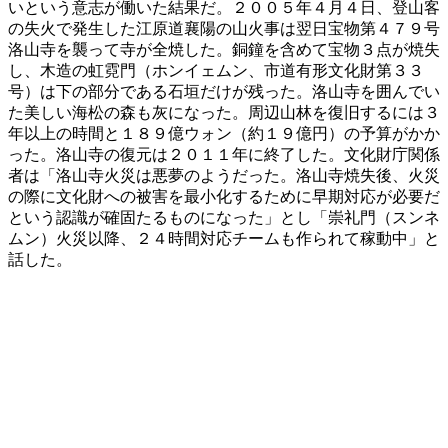
いという意志が働いた結果だ。２００５年４月４日、登山客
の失火で発生した江原道襄陽の山火事は翌日宝物第４７９号
洛山寺を襲って寺が全焼した。銅鐘を含めて宝物３点が焼失
し、木造の虹霓門（ホンイェムン、市道有形文化財第３３
号）は下の部分である石垣だけが残った。洛山寺を囲んでい
た美しい海松の森も灰になった。周辺山林を復旧するには３
年以上の時間と１８９億ウォン（約１９億円）の予算がかか
った。洛山寺の復元は２０１１年に終了した。文化財庁関係
者は「洛山寺火災は悪夢のようだった。洛山寺焼失後、火災
の際に文化財への被害を最小化するために早期対応が必要だ
という認識が確固たるものになった」とし「崇礼門（スンネ
ムン）火災以降、２４時間対応チームも作られて稼動中」と
話した。