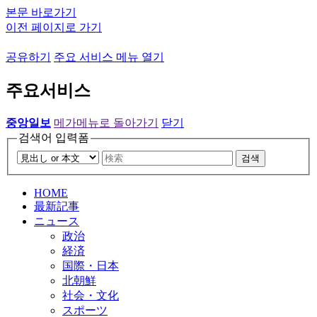
본문 바로가기
이전 페이지로 가기
공유하기
주요 서비스 메뉴 열기
주요서비스
중앙일보
메가메뉴로 돌아가기
닫기
검색어 입력폼
검색
HOME
最新記事
ニュース
政治
経済
国際・日本
北朝鮮
社会・文化
スポーツ