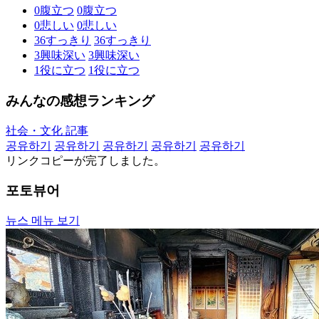
0
腹立つ
0
腹立つ
0
悲しい
0
悲しい
36
すっきり
36
すっきり
3
興味深い
3
興味深い
1
役に立つ
1
役に立つ
みんなの感想ランキング
社会・文化 記事
공유하기
공유하기
공유하기
공유하기
공유하기
リンクコピーが完了しました。
포토뷰어
뉴스 메뉴 보기