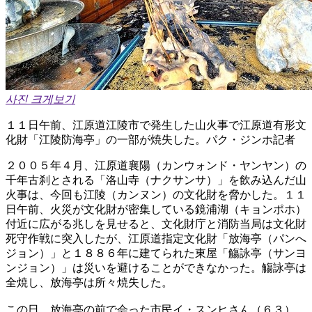
사진 크게보기
１１日午前、江原道江陵市で発生した山火事で江原道有形文
化財「江陵防海亭」の一部が焼失した。パク・ジンホ記者
２００５年４月、江原道襄陽（カンウォンド・ヤンヤン）の
千年古刹とされる「洛山寺（ナクサンサ）」を飲み込んだ山
火事は、今回も江陵（カンヌン）の文化財を脅かした。１１
日午前、火災が文化財が密集している鏡浦湖（キョンポホ）
付近に広がる兆しを見せると、文化財庁と消防当局は文化財
死守作戦に突入したが、江原道指定文化財「放海亭（パンへ
ジョン）」と１８８６年に建てられた東屋「觴詠亭（サンヨ
ンジョン）」は災いを避けることができなかった。觴詠亭は
全焼し、放海亭は所々焼失した。
この日、放海亭の前で会った市民イ・スンヒさん（６３）